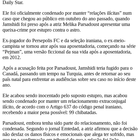
Daily Star.
Ele foi oficialmente condenado por manter “relações ilícitas” num
caso que chegou ao público em outubro do ano passado, quando
Jamshidi foi preso após a atriz Melika Parsadoust apresentar uma
queixa-crime por estupro contra o astro.
Ex-jogador do Persepolis FC e da seleção iraniana, o ex-meio-
campista se tornou ator após sua aposentadoria, começando na série
“Pejman”, uma versão ficcional da sua vida após a aposentadoria,
em 2012.
Após a acusação feita por Parsadoust, Jamshidi teria fugido para o
Canadá, passando um tempo na Turquia, antes de retornar ao seu
país natal para enfrentar as audiências sobre seu caso no início deste
ano.
Ele acabou sendo inocentado pelo suposto estupro, mas acabou
sendo condenado por manter um relacionamento extraconjugal
ilícito, de acordo com o Artigo 637 do código penal iraniano,
recebendo a maior pena possível: 99 chibatadas.
Parsadoust, embora tenha sido parte do relacionamento, não foi
condenada. Segundo o jornal Emtedad, a atriz afirmou que a decisão
não desfaz os danos físicos e emocionais que alega ter sofrido, mas
que ter a confirmação em tribunal de que a relação foi “não-