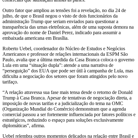
Outro fator que ampliou as tensões foi a revelação, no dia 24 de
julho, de que o Brasil negou o visto de dois funcionários da
administração Trump que seriam enviados para questionar a
transparência das urnas eletrônicas, além de uma suposta demora na
aprovação do nome de Daniel Perez, indicado para assumir a
embaixada americana em Brasília.
Roberto Uebel, coordenador do Núcleo de Estudos e Negócios
Americanos e professor de relações internacionais da ESPM São
Paulo, avalia que a última medida da Casa Branca coloca o governo
Lula em uma “situação dupla”: atende a uma narrativa de
“perseguição” dos EUA que pode ser útil à campanha de Lula, mas
dificulta a negociação dos setores que foram atingidos pelo novo
tarifaço.
“A relação atravessa sua fase mais tensa desde o retorno de Donald
Trump à Casa Branca. Apesar de tentativas de negociação direta, a
imposição de novas tarifas e a judicialização do tema na OMC
(Organização Mundial do Comércio) demonstram que a agenda
comercial passou a ser fortemente influenciada por fatores políticos e
estratégicos, reduzindo o espaço para soluções exclusivamente
diplomáticas”, afirma.
Uebel relembra outros momentos delicados na relação entre Brasil e