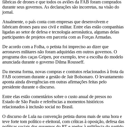
fábricas de drones e que todos os aviões da FAB foram comprados
durante seus governos. As declarações são incorretas, na visão do
jornal.
Atualmente, o país conta com empresas que desenvolvem e
fabricam drones para uso civil e militar. Entre elas estão companhias
ligadas ao setor de defesa e tecnologia aeronáutica, algumas delas
participantes de projetos em parceria com as Forças Armadas.
De acordo com a Folha, o petista foi impreciso ao dizer que
aeronaves militares não foram adquiridas em outros governos. O
programa dos caças Gripen, por exemplo, teve a escolha do modelo
anunciada durante o governo Dilma Rousseff.
Da mesma forma, novas compras e contratos relacionados à frota da
FAB ocorreram durante a gestão de Jair Bolsonaro. O levantamento
aponta ainda divergências em outras afirmações feitas pelo
presidente durante o discurso.
Entre elas estão comentários sobre o custo anual de presos no
Estado de São Paulo e referências a momentos históricos
relacionados à inclusão social no Brasil.
O discurso de Lula na convenção petista durou mais de uma hora e
teve forte tom político e eleitoral, com críticas à oposição, defesa das
políticas sociais dos governos do PT e apelos à militância do partido