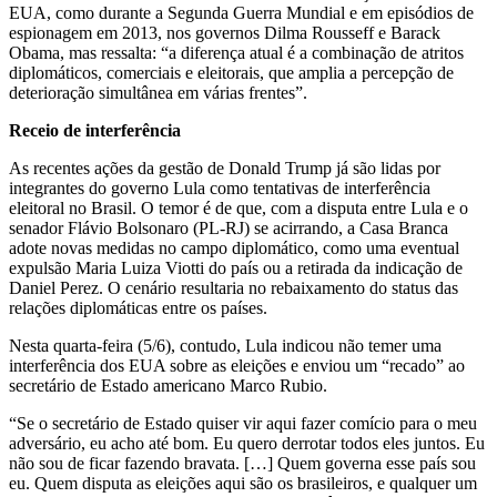
EUA, como durante a Segunda Guerra Mundial e em episódios de
espionagem em 2013, nos governos Dilma Rousseff e Barack
Obama, mas ressalta: “a diferença atual é a combinação de atritos
diplomáticos, comerciais e eleitorais, que amplia a percepção de
deterioração simultânea em várias frentes”.
Receio de interferência
As recentes ações da gestão de Donald Trump já são lidas por
integrantes do governo Lula como tentativas de interferência
eleitoral no Brasil. O temor é de que, com a disputa entre Lula e o
senador Flávio Bolsonaro (PL-RJ) se acirrando, a Casa Branca
adote novas medidas no campo diplomático, como uma eventual
expulsão Maria Luiza Viotti do país ou a retirada da indicação de
Daniel Perez. O cenário resultaria no rebaixamento do status das
relações diplomáticas entre os países.
Nesta quarta-feira (5/6), contudo, Lula indicou não temer uma
interferência dos EUA sobre as eleições e enviou um “recado” ao
secretário de Estado americano Marco Rubio.
“Se o secretário de Estado quiser vir aqui fazer comício para o meu
adversário, eu acho até bom. Eu quero derrotar todos eles juntos. Eu
não sou de ficar fazendo bravata. […] Quem governa esse país sou
eu. Quem disputa as eleições aqui são os brasileiros, e qualquer um