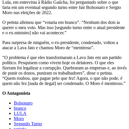
Lula, em entrevista à Rádio Gaúcha, foi perguntado sobre o que
faria em um eventual segundo turno entre Jair Bolsonaro e Sergio
Moro nas eleições de 2022.
O petista afirmou que “votaria em branco”. “Nenhum dos dois ia
querer o meu voto. Mas isso [segundo turno entre o atual presidente
e o ex-ministro] não vai acontecer.”
Para surpresa de ninguém, o ex-presidente, condenado, voltou a
atacar a Lava Jato e chamou Moro de “mentiroso”.
“O problema é que eles transformaram a Lava Jato em um partido
político. Pesquisem como vivem hoje os delatores. O que eles
fizeram foi legalizar a corrupção. Quebraram as empresas e, ao invés
de punir os donos, puniram os trabalhadores”, disse o petista.
“Quem roubou, que pague pelo que fez! Agora, o que não pode, é
quem não fez [nada de ilegal] ser condenado. O Moro é mentiroso.”
O Antagonista
Bolsonaro
branco
LULA
Moro
Segundo Turno
votaria