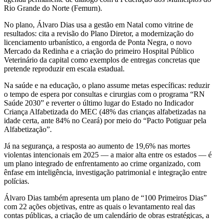
Rio Grande do Norte (Femurn).
No plano, Álvaro Dias usa a gestão em Natal como vitrine de
resultados: cita a revisão do Plano Diretor, a modernização do
licenciamento urbanístico, a engorda de Ponta Negra, o novo
Mercado da Redinha e a criação do primeiro Hospital Público
Veterinário da capital como exemplos de entregas concretas que
pretende reproduzir em escala estadual.
Na saúde e na educação, o plano assume metas específicas: reduzir
o tempo de espera por consultas e cirurgias com o programa “RN
Saúde 2030” e reverter o último lugar do Estado no Indicador
Criança Alfabetizada do MEC (48% das crianças alfabetizadas na
idade certa, ante 84% no Ceará) por meio do “Pacto Potiguar pela
Alfabetização”.
Já na segurança, a resposta ao aumento de 19,6% nas mortes
violentas intencionais em 2025 — a maior alta entre os estados — é
um plano integrado de enfrentamento ao crime organizado, com
ênfase em inteligência, investigação patrimonial e integração entre
polícias.
Álvaro Dias também apresenta um plano de “100 Primeiros Dias”
com 22 ações objetivas, entre as quais o levantamento real das
contas públicas, a criação de um calendário de obras estratégicas, a