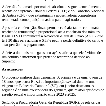
A decisão foi tomada por maioria absoluta e segue o entendimento
recente do Supremo Tribunal Federal (STF) e do Conselho Nacional
de Justiça (CNJ), que extinguiram a aposentadoria compulsória
remunerada como punição máxima para magistrados.
Apesar da condenação, Buzzi permanecerá afastado e continuará
recebendo remuneração proporcional até a conclusão dos trâmites
legais. O STJ comunicará a Advocacia-Geral da União (AGU), que
terá 30 dias para acionar o STF e pedir a perda definitiva do cargo e
a suspensão dos pagamentos.
A defesa do ministro nega as acusações, afirma que ele é vítima de
um conluio e informou que pretende recorrer da decisão ao
Supremo.
As acusações
O processo analisou duas denúncias. A primeira é de uma jovem de
18 anos, que acusa Buzzi de importunação sexual durante uma
viagem em Balneário Camboriú (SC), em janeiro deste ano. A
segunda é de uma ex-servidora do gabinete, que relatou episódios de
assédio sexual e importunação entre 2023 e 2025.
Segundo a Procuradoria-Geral da República (PGR), os relatos das