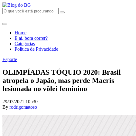
Home
E ai, bora correr?
Categorias
Política de Privacidade
Esporte
OLIMPÍADAS TÓQUIO 2020: Brasil
atropela o Japão, mas perde Macris
lesionada no vôlei feminino
29/07/2021 10h30
By
rodrigomatoso