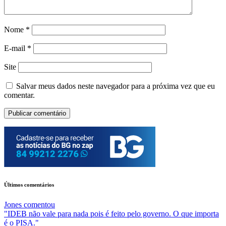
Nome
*
E-mail
*
Site
Salvar meus dados neste navegador para a próxima vez que eu
comentar.
Últimos comentários
Jones
comentou
"IDEB não vale para nada pois é feito pelo governo. O que importa
é o PISA."