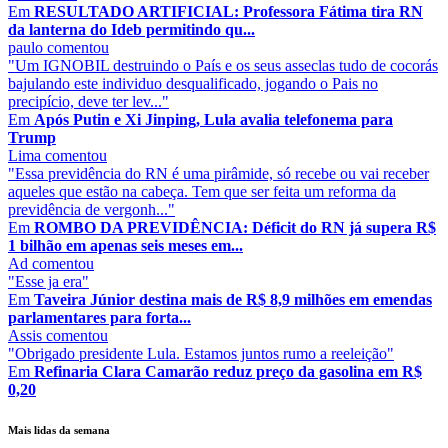
Em
RESULTADO ARTIFICIAL: Professora Fátima tira RN
da lanterna do Ideb permitindo qu...
paulo
comentou
"Um IGNOBIL destruindo o País e os seus asseclas tudo de cocorás
bajulando este individuo desqualificado, jogando o Pais no
precipício, deve ter lev..."
Em
Após Putin e Xi Jinping, Lula avalia telefonema para
Trump
Lima
comentou
"Essa previdência do RN é uma pirâmide, só recebe ou vai receber
aqueles que estão na cabeça. Tem que ser feita um reforma da
previdência de vergonh..."
Em
ROMBO DA PREVIDÊNCIA: Déficit do RN já supera R$
1 bilhão em apenas seis meses em...
Ad
comentou
"Esse ja era"
Em
Taveira Júnior destina mais de R$ 8,9 milhões em emendas
parlamentares para forta...
Assis
comentou
"Obrigado presidente Lula. Estamos juntos rumo a reeleição"
Em
Refinaria Clara Camarão reduz preço da gasolina em R$
0,20
Mais lidas da semana