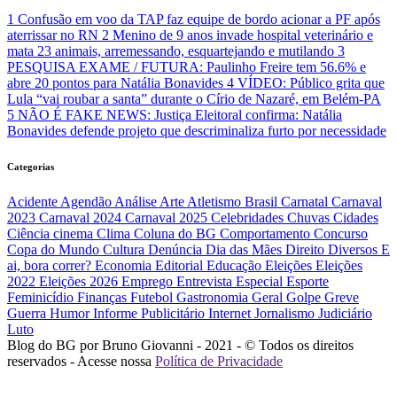
1
Confusão em voo da TAP faz equipe de bordo acionar a PF após
aterrissar no RN
2
Menino de 9 anos invade hospital veterinário e
mata 23 animais, arremessando, esquartejando e mutilando
3
PESQUISA EXAME / FUTURA: Paulinho Freire tem 56.6% e
abre 20 pontos para Natália Bonavides
4
VÍDEO: Público grita que
Lula “vai roubar a santa” durante o Círio de Nazaré, em Belém-PA
5
NÃO É FAKE NEWS: Justiça Eleitoral confirma: Natália
Bonavides defende projeto que descriminaliza furto por necessidade
Categorias
Acidente
Agendão
Análise
Arte
Atletismo
Brasil
Carnatal
Carnaval
2023
Carnaval 2024
Carnaval 2025
Celebridades
Chuvas
Cidades
Ciência
cinema
Clima
Coluna do BG
Comportamento
Concurso
Copa do Mundo
Cultura
Denúncia
Dia das Mães
Direito
Diversos
E
ai, bora correr?
Economia
Editorial
Educação
Eleições
Eleições
2022
Eleições 2026
Emprego
Entrevista
Especial
Esporte
Feminicídio
Finanças
Futebol
Gastronomia
Geral
Golpe
Greve
Guerra
Humor
Informe Publicitário
Internet
Jornalismo
Judiciário
Luto
Blog do BG por Bruno Giovanni - 2021 - © Todos os direitos
reservados - Acesse nossa
Política de Privacidade