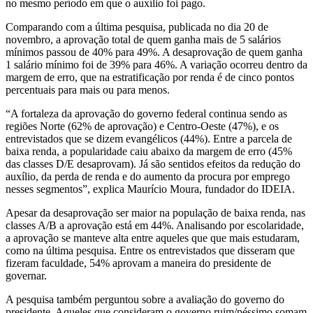
no mesmo período em que o auxílio foi pago.
Comparando com a última pesquisa, publicada no dia 20 de
novembro, a aprovação total de quem ganha mais de 5 salários
mínimos passou de 40% para 49%. A desaprovação de quem ganha
1 salário mínimo foi de 39% para 46%. A variação ocorreu dentro da
margem de erro, que na estratificação por renda é de cinco pontos
percentuais para mais ou para menos.
“A fortaleza da aprovação do governo federal continua sendo as
regiões Norte (62% de aprovação) e Centro-Oeste (47%), e os
entrevistados que se dizem evangélicos (44%). Entre a parcela de
baixa renda, a popularidade caiu abaixo da margem de erro (45%
das classes D/E desaprovam). Já são sentidos efeitos da redução do
auxílio, da perda de renda e do aumento da procura por emprego
nesses segmentos”, explica Maurício Moura, fundador do IDEIA.
Apesar da desaprovação ser maior na população de baixa renda, nas
classes A/B a aprovação está em 44%. Analisando por escolaridade,
a aprovação se manteve alta entre aqueles que que mais estudaram,
como na última pesquisa. Entre os entrevistados que disseram que
fizeram faculdade, 54% aprovam a maneira do presidente de
governar.
A pesquisa também perguntou sobre a avaliação do governo do
presidente. Aqueles que consideram o governo ruim/péssimo somam