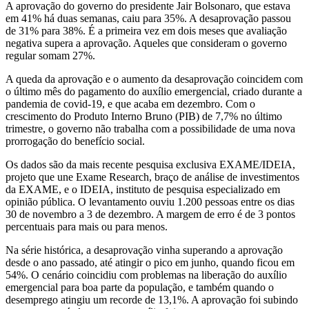
A aprovação do governo do presidente Jair Bolsonaro, que estava
em 41% há duas semanas, caiu para 35%. A desaprovação passou
de 31% para 38%. É a primeira vez em dois meses que avaliação
negativa supera a aprovação. Aqueles que consideram o governo
regular somam 27%.
A queda da aprovação e o aumento da desaprovação coincidem com
o último mês do pagamento do auxílio emergencial, criado durante a
pandemia de covid-19, e que acaba em dezembro. Com o
crescimento do Produto Interno Bruno (PIB) de 7,7% no último
trimestre, o governo não trabalha com a possibilidade de uma nova
prorrogação do benefício social.
Os dados são da mais recente pesquisa exclusiva EXAME/IDEIA,
projeto que une Exame Research, braço de análise de investimentos
da EXAME, e o IDEIA, instituto de pesquisa especializado em
opinião pública. O levantamento ouviu 1.200 pessoas entre os dias
30 de novembro a 3 de dezembro. A margem de erro é de 3 pontos
percentuais para mais ou para menos.
Na série histórica, a desaprovação vinha superando a aprovação
desde o ano passado, até atingir o pico em junho, quando ficou em
54%. O cenário coincidiu com problemas na liberação do auxílio
emergencial para boa parte da população, e também quando o
desemprego atingiu um recorde de 13,1%. A aprovação foi subindo