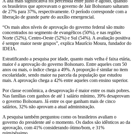
A alta mais significativa foi percebida entre julho e agosto, quando
os brasileiros que aprovavam o governo de Jair Bolsonaro saltaram
de 27% para 37%, respectivamente. O período corresponde com a
liberação de grande parte do auxílio emergencial.
“Os mais altos níveis de aprovação do governo federal são muito
concentrados no segmento de evangélicos (50%), e nas regiões
Norte (52%), Centro-Oeste (52%) e Sul (54%). A avaliação positiva
é sempre maior neste grupos”, explica Maurício Moura, fundador do
IDEIA.
Estratificando a pesquisa por idade, quanto mais velha é faixa etária,
maior é a aprovação do governo Bolsonaro. Entre aqueles com 50
anos ou mais, o índice chega a 49%. A proporção é similar no item
escolaridade, sendo maior na parcela da população que estudou
mais. A aprovação chega a 42% entre aqueles com ensino superior.
Por classe econômica, a desaprovação é maior entre os mais pobres.
Nas famílias com ganhos de até 1 salário mínimo, 39% desaprovam
o governo Bolsonaro. Já entre os que ganham mais de cinco
salários, 32% não aprovam a atual administração.
A pesquisa também perguntou como os brasileiros avaliam o
governo do presidente até o momento. Os dados são idênticos ao da
aprovação, com 41% considerando ótimo/bom, e 31%
ruim/péssimo.