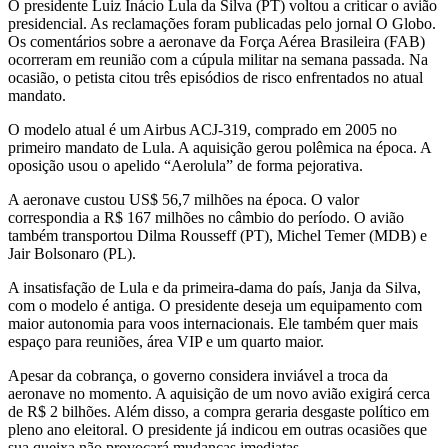
O presidente Luiz Inácio Lula da Silva (PT) voltou a criticar o avião
presidencial. As reclamações foram publicadas pelo jornal O Globo.
Os comentários sobre a aeronave da Força Aérea Brasileira (FAB)
ocorreram em reunião com a cúpula militar na semana passada. Na
ocasião, o petista citou três episódios de risco enfrentados no atual
mandato.
O modelo atual é um Airbus ACJ-319, comprado em 2005 no
primeiro mandato de Lula. A aquisição gerou polêmica na época. A
oposição usou o apelido “Aerolula” de forma pejorativa.
A aeronave custou US$ 56,7 milhões na época. O valor
correspondia a R$ 167 milhões no câmbio do período. O avião
também transportou Dilma Rousseff (PT), Michel Temer (MDB) e
Jair Bolsonaro (PL).
A insatisfação de Lula e da primeira-dama do país, Janja da Silva,
com o modelo é antiga. O presidente deseja um equipamento com
maior autonomia para voos internacionais. Ele também quer mais
espaço para reuniões, área VIP e um quarto maior.
Apesar da cobrança, o governo considera inviável a troca da
aeronave no momento. A aquisição de um novo avião exigirá cerca
de R$ 2 bilhões. Além disso, a compra geraria desgaste político em
pleno ano eleitoral. O presidente já indicou em outras ocasiões que
sua queixa não provocará mudanças imediatas.