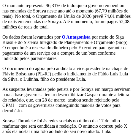
O montante representa 96,31% de tudo que o governo empenhou
nas emendas de Soraya neste ano até o momento (67,79 milhões de
reais). No total, o Orçamento da União de 2026 prevê 74,01 milhões
de reais em emendas de Soraya. Até o momento, foram pagos 52,08
milhões de reais do total.
Os dados foram levantados por
O Antagonista
por meio do Siga
Brasil e do Sistema Integrado de Planejamento e Orçamento (Siop).
O empenho é a reserva do dinheiro pelo Executivo para garantir o
pagamento de um serviço ou a compra de um bem conforme
indicado pelos parlamentares.
O documento do agora pré-candidato a vice-presidente na chapa de
Flávio Bolsonaro (PL-RJ) pedia o indiciamento de Fábio Luís Lula
da Silva, o Lulinha, filho do presidente Lula.
As suspeitas levantadas pelo petista e por Soraya em março serviram
para a base governista tentar descredibilizar Gaspar durante a leitura
do relatório, que, em 28 de março, acabou sendo rejeitado pela
CPMI – com os governistas conseguindo maioria de votos para
derrubá-lo.
Soraya Thronicke foi às redes sociais no último dia 17 de julho
reafirmar que será candidata à reeleição. O anúncio ocorreu pelo X,
após ela postar uma foto ao lado do seu novo aliado, Lula.