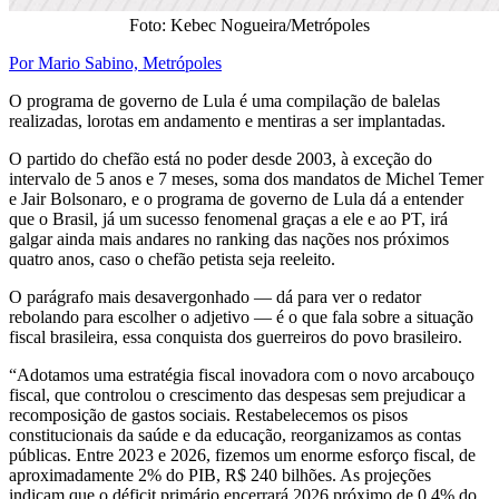
Foto: Kebec Nogueira/Metrópoles
Por Mario Sabino, Metrópoles
O programa de governo de Lula é uma compilação de balelas
realizadas, lorotas em andamento e mentiras a ser implantadas.
O partido do chefão está no poder desde 2003, à exceção do
intervalo de 5 anos e 7 meses, soma dos mandatos de Michel Temer
e Jair Bolsonaro, e o programa de governo de Lula dá a entender
que o Brasil, já um sucesso fenomenal graças a ele e ao PT, irá
galgar ainda mais andares no ranking das nações nos próximos
quatro anos, caso o chefão petista seja reeleito.
O parágrafo mais desavergonhado — dá para ver o redator
rebolando para escolher o adjetivo — é o que fala sobre a situação
fiscal brasileira, essa conquista dos guerreiros do povo brasileiro.
“Adotamos uma estratégia fiscal inovadora com o novo arcabouço
fiscal, que controlou o crescimento das despesas sem prejudicar a
recomposição de gastos sociais. Restabelecemos os pisos
constitucionais da saúde e da educação, reorganizamos as contas
públicas. Entre 2023 e 2026, fizemos um enorme esforço fiscal, de
aproximadamente 2% do PIB, R$ 240 bilhões. As projeções
indicam que o déficit primário encerrará 2026 próximo de 0,4% do