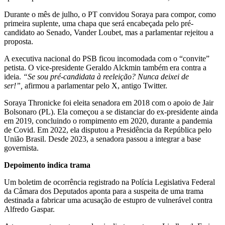
Durante o mês de julho, o PT convidou Soraya para compor, como
primeira suplente, uma chapa que será encabeçada pelo pré-
candidato ao Senado, Vander Loubet, mas a parlamentar rejeitou a
proposta.
A executiva nacional do PSB ficou incomodada com o “convite”
petista. O vice-presidente Geraldo Alckmin também era contra a
ideia.
“Se sou pré-candidata à reeleição? Nunca deixei de
ser!”,
afirmou a parlamentar pelo X, antigo Twitter.
Soraya Thronicke foi eleita senadora em 2018 com o apoio de Jair
Bolsonaro (PL). Ela começou a se distanciar do ex-presidente ainda
em 2019, concluindo o rompimento em 2020, durante a pandemia
de Covid. Em 2022, ela disputou a Presidência da República pelo
União Brasil. Desde 2023, a senadora passou a integrar a base
governista.
Depoimento indica trama
Um boletim de ocorrência registrado na Polícia Legislativa Federal
da Câmara dos Deputados aponta para a suspeita de uma trama
destinada a fabricar uma acusação de estupro de vulnerável contra
Alfredo Gaspar.