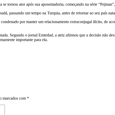
a se tornou ator após sua aposentadoria, começando na série “Pejman”,
nadá, passando um tempo na Turquia, antes de retornar ao seu país natal 
condenado por manter um relacionamento extraconjugal ilícito, de aco
ada. Segundo o jornal Emtedad, a atriz afirmou que a decisão não desfa
emamente importante para ela.
ão marcados com
*