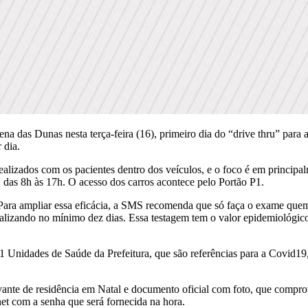
na das Dunas nesta terça-feira (16), primeiro dia do “drive thru” para 
 dia.
 realizados com os pacientes dentro dos veículos, e o foco é em princi
 das 8h às 17h. O acesso dos carros acontece pelo Portão P1.
 Para ampliar essa eficácia, a SMS recomenda que só faça o exame quem 
otalizando no mínimo dez dias. Essa testagem tem o valor epidemiológico
 Unidades de Saúde da Prefeitura, que são referências para a Covid19, 
ovante de residência em Natal e documento oficial com foto, que comprov
net com a senha que será fornecida na hora.