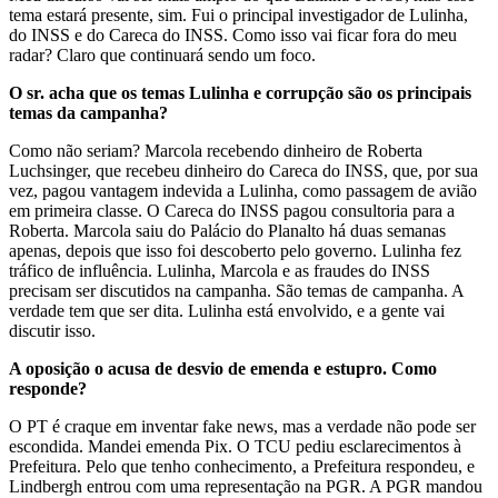
tema estará presente, sim. Fui o principal investigador de Lulinha,
do INSS e do Careca do INSS. Como isso vai ficar fora do meu
radar? Claro que continuará sendo um foco.
O sr. acha que os temas Lulinha e corrupção são os principais
temas da campanha?
Como não seriam? Marcola recebendo dinheiro de Roberta
Luchsinger, que recebeu dinheiro do Careca do INSS, que, por sua
vez, pagou vantagem indevida a Lulinha, como passagem de avião
em primeira classe. O Careca do INSS pagou consultoria para a
Roberta. Marcola saiu do Palácio do Planalto há duas semanas
apenas, depois que isso foi descoberto pelo governo. Lulinha fez
tráfico de influência. Lulinha, Marcola e as fraudes do INSS
precisam ser discutidos na campanha. São temas de campanha. A
verdade tem que ser dita. Lulinha está envolvido, e a gente vai
discutir isso.
A oposição o acusa de desvio de emenda e estupro. Como
responde?
O PT é craque em inventar fake news, mas a verdade não pode ser
escondida. Mandei emenda Pix. O TCU pediu esclarecimentos à
Prefeitura. Pelo que tenho conhecimento, a Prefeitura respondeu, e
Lindbergh entrou com uma representação na PGR. A PGR mandou