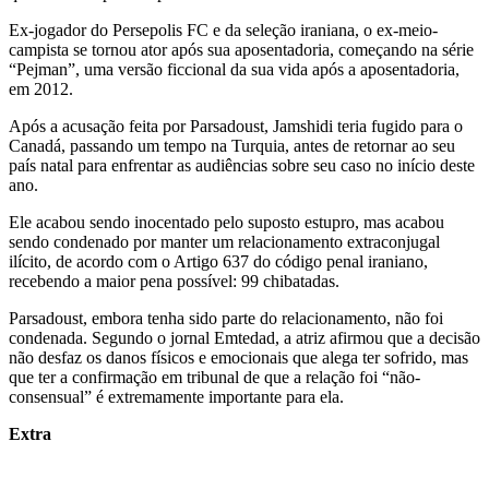
Ex-jogador do Persepolis FC e da seleção iraniana, o ex-meio-
campista se tornou ator após sua aposentadoria, começando na série
“Pejman”, uma versão ficcional da sua vida após a aposentadoria,
em 2012.
Após a acusação feita por Parsadoust, Jamshidi teria fugido para o
Canadá, passando um tempo na Turquia, antes de retornar ao seu
país natal para enfrentar as audiências sobre seu caso no início deste
ano.
Ele acabou sendo inocentado pelo suposto estupro, mas acabou
sendo condenado por manter um relacionamento extraconjugal
ilícito, de acordo com o Artigo 637 do código penal iraniano,
recebendo a maior pena possível: 99 chibatadas.
Parsadoust, embora tenha sido parte do relacionamento, não foi
condenada. Segundo o jornal Emtedad, a atriz afirmou que a decisão
não desfaz os danos físicos e emocionais que alega ter sofrido, mas
que ter a confirmação em tribunal de que a relação foi “não-
consensual” é extremamente importante para ela.
Extra