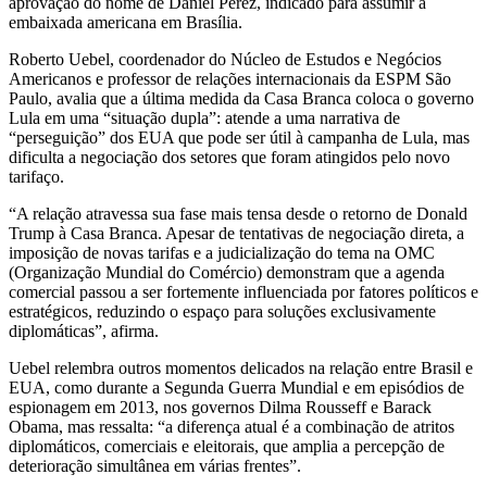
aprovação do nome de Daniel Perez, indicado para assumir a
embaixada americana em Brasília.
Roberto Uebel, coordenador do Núcleo de Estudos e Negócios
Americanos e professor de relações internacionais da ESPM São
Paulo, avalia que a última medida da Casa Branca coloca o governo
Lula em uma “situação dupla”: atende a uma narrativa de
“perseguição” dos EUA que pode ser útil à campanha de Lula, mas
dificulta a negociação dos setores que foram atingidos pelo novo
tarifaço.
“A relação atravessa sua fase mais tensa desde o retorno de Donald
Trump à Casa Branca. Apesar de tentativas de negociação direta, a
imposição de novas tarifas e a judicialização do tema na OMC
(Organização Mundial do Comércio) demonstram que a agenda
comercial passou a ser fortemente influenciada por fatores políticos e
estratégicos, reduzindo o espaço para soluções exclusivamente
diplomáticas”, afirma.
Uebel relembra outros momentos delicados na relação entre Brasil e
EUA, como durante a Segunda Guerra Mundial e em episódios de
espionagem em 2013, nos governos Dilma Rousseff e Barack
Obama, mas ressalta: “a diferença atual é a combinação de atritos
diplomáticos, comerciais e eleitorais, que amplia a percepção de
deterioração simultânea em várias frentes”.