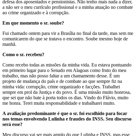
defesa dos aposentados e pensionistas. Não tenho mais nada a dizer,
a não ser o meu currículo profissional e a minha atuação no combate
ao crime organizado e à corrupção.
Em que momento o sr. soube?
Fui chamado ontem para vir a Brasília no final da tarde, mas sem me
comunicarem do que se tratava o encontro. Soube mesmo hoje de
manhã.
Como o sr. recebeu?
Como recebo todas as missões da minha vida. Eu estava pontuando
em primeiro lugar para o Senado em Alagoas como fruto do meu
trabalho, mas não posso faltar a um chamamento desse. É um
projeto de mudança do país e de combate ao que sempre fiz na
minha vida: corrupção, crime organizado e facções. Trabalhei
sempre em prol da Justiça e do povo. É uma missão muito honrosa,
que sei que não bate à porta todos os dias. Vindo do Flávio, muito
me honra. Terei muita responsabilidade e trabalharei muito.
A avaliação predominante é que o sr. foi escolhido para focar
nos temas envolvendo Lulinha e fraudes do INSS. Seu discurso
será esse?
Meu discurso vai ser mais amplo do que Lulinha e INSS, mas esse