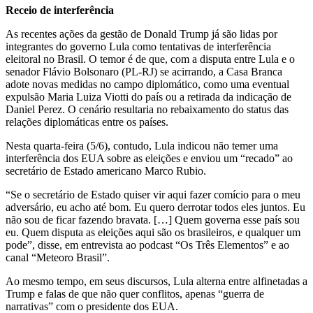
Receio de interferência
As recentes ações da gestão de Donald Trump já são lidas por
integrantes do governo Lula como tentativas de interferência
eleitoral no Brasil. O temor é de que, com a disputa entre Lula e o
senador Flávio Bolsonaro (PL-RJ) se acirrando, a Casa Branca
adote novas medidas no campo diplomático, como uma eventual
expulsão Maria Luiza Viotti do país ou a retirada da indicação de
Daniel Perez. O cenário resultaria no rebaixamento do status das
relações diplomáticas entre os países.
Nesta quarta-feira (5/6), contudo, Lula indicou não temer uma
interferência dos EUA sobre as eleições e enviou um “recado” ao
secretário de Estado americano Marco Rubio.
“Se o secretário de Estado quiser vir aqui fazer comício para o meu
adversário, eu acho até bom. Eu quero derrotar todos eles juntos. Eu
não sou de ficar fazendo bravata. […] Quem governa esse país sou
eu. Quem disputa as eleições aqui são os brasileiros, e qualquer um
pode”, disse, em entrevista ao podcast “Os Três Elementos” e ao
canal “Meteoro Brasil”.
Ao mesmo tempo, em seus discursos, Lula alterna entre alfinetadas a
Trump e falas de que não quer conflitos, apenas “guerra de
narrativas” com o presidente dos EUA.