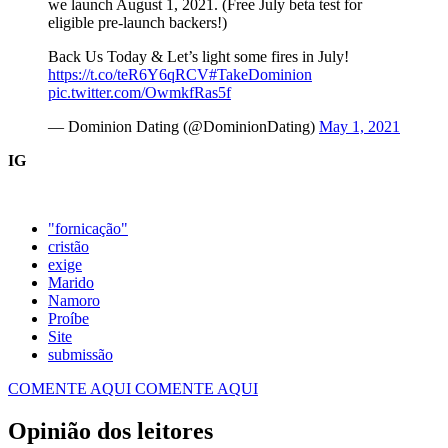
we launch August 1, 2021. (Free July beta test for
eligible pre-launch backers!)
Back Us Today & Let’s light some fires in July!
https://t.co/teR6Y6qRCV
#TakeDominion
pic.twitter.com/OwmkfRas5f
— Dominion Dating (@DominionDating)
May 1, 2021
IG
"fornicação"
cristão
exige
Marido
Namoro
Proíbe
Site
submissão
COMENTE AQUI
COMENTE AQUI
Opinião dos leitores