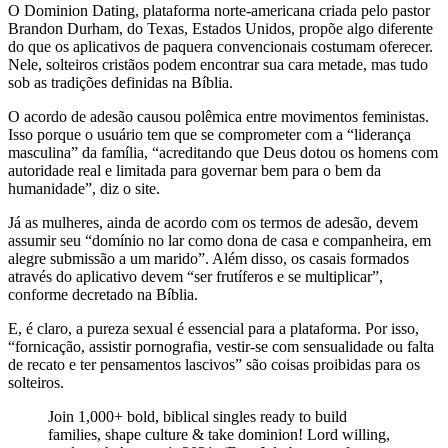
O Dominion Dating, plataforma norte-americana criada pelo pastor
Brandon Durham, do Texas, Estados Unidos, propõe algo diferente
do que os aplicativos de paquera convencionais costumam oferecer.
Nele, solteiros cristãos podem encontrar sua cara metade, mas tudo
sob as tradições definidas na Bíblia.
O acordo de adesão causou polêmica entre movimentos feministas.
Isso porque o usuário tem que se comprometer com a “liderança
masculina” da família, “acreditando que Deus dotou os homens com
autoridade real e limitada para governar bem para o bem da
humanidade”, diz o site.
Já as mulheres, ainda de acordo com os termos de adesão, devem
assumir seu “domínio no lar como dona de casa e companheira, em
alegre submissão a um marido”. Além disso, os casais formados
através do aplicativo devem “ser frutíferos e se multiplicar”,
conforme decretado na Bíblia.
E, é claro, a pureza sexual é essencial para a plataforma. Por isso,
“fornicação, assistir pornografia, vestir-se com sensualidade ou falta
de recato e ter pensamentos lascivos” são coisas proibidas para os
solteiros.
Join 1,000+ bold, biblical singles ready to build
families, shape culture & take dominion! Lord willing,