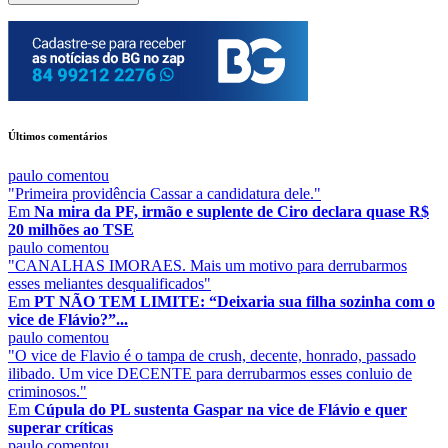
Últimos comentários
paulo
comentou
"Primeira providência Cassar a candidatura dele."
Em
Na mira da PF, irmão e suplente de Ciro declara quase R$
20 milhões ao TSE
paulo
comentou
"CANALHAS IMORAES. Mais um motivo para derrubarmos
esses meliantes desqualificados"
Em
PT NÃO TEM LIMITE: “Deixaria sua filha sozinha com o
vice de Flávio?”...
paulo
comentou
"O vice de Flavio é o tampa de crush, decente, honrado, passado
ilibado. Um vice DECENTE para derrubarmos esses conluio de
criminosos."
Em
Cúpula do PL sustenta Gaspar na vice de Flávio e quer
superar críticas
paulo
comentou