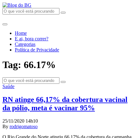
Home
E ai, bora correr?
Categorias
Política de Privacidade
Tag: 66.17%
Saúde
RN atinge 66,17% da cobertura vacinal
da pólio, meta é vacinar 95%
25/11/2020 14h10
By
rodrigomatoso
O Rio Grande do Norte atingiu 66,17% da cobertura da campanha