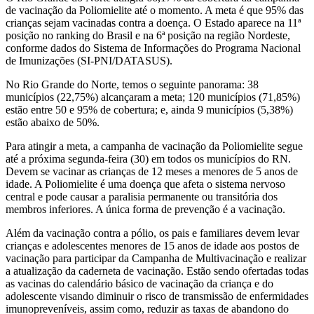
de vacinação da Poliomielite até o momento. A meta é que 95% das
crianças sejam vacinadas contra a doença. O Estado aparece na 11ª
posição no ranking do Brasil e na 6ª posição na região Nordeste,
conforme dados do Sistema de Informações do Programa Nacional
de Imunizações (SI-PNI/DATASUS).
No Rio Grande do Norte, temos o seguinte panorama: 38
municípios (22,75%) alcançaram a meta; 120 municípios (71,85%)
estão entre 50 e 95% de cobertura; e, ainda 9 municípios (5,38%)
estão abaixo de 50%.
Para atingir a meta, a campanha de vacinação da Poliomielite segue
até a próxima segunda-feira (30) em todos os municípios do RN.
Devem se vacinar as crianças de 12 meses a menores de 5 anos de
idade. A Poliomielite é uma doença que afeta o sistema nervoso
central e pode causar a paralisia permanente ou transitória dos
membros inferiores. A única forma de prevenção é a vacinação.
Além da vacinação contra a pólio, os pais e familiares devem levar
crianças e adolescentes menores de 15 anos de idade aos postos de
vacinação para participar da Campanha de Multivacinação e realizar
a atualização da caderneta de vacinação. Estão sendo ofertadas todas
as vacinas do calendário básico de vacinação da criança e do
adolescente visando diminuir o risco de transmissão de enfermidades
imunopreveníveis, assim como, reduzir as taxas de abandono do