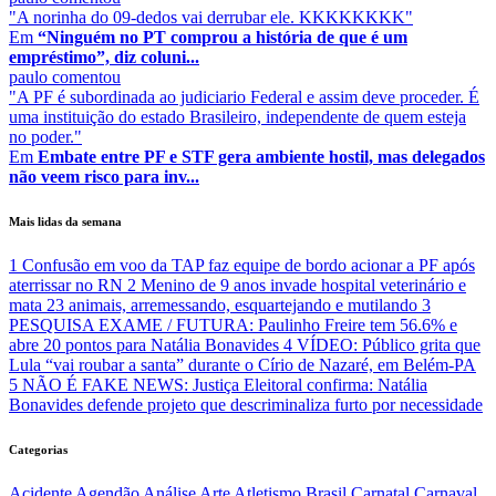
"A norinha do 09-dedos vai derrubar ele. KKKKKKKK"
Em
“Ninguém no PT comprou a história de que é um
empréstimo”, diz coluni...
paulo
comentou
"A PF é subordinada ao judiciario Federal e assim deve proceder. É
uma instituição do estado Brasileiro, independente de quem esteja
no poder."
Em
Embate entre PF e STF gera ambiente hostil, mas delegados
não veem risco para inv...
Mais lidas da semana
1
Confusão em voo da TAP faz equipe de bordo acionar a PF após
aterrissar no RN
2
Menino de 9 anos invade hospital veterinário e
mata 23 animais, arremessando, esquartejando e mutilando
3
PESQUISA EXAME / FUTURA: Paulinho Freire tem 56.6% e
abre 20 pontos para Natália Bonavides
4
VÍDEO: Público grita que
Lula “vai roubar a santa” durante o Círio de Nazaré, em Belém-PA
5
NÃO É FAKE NEWS: Justiça Eleitoral confirma: Natália
Bonavides defende projeto que descriminaliza furto por necessidade
Categorias
Acidente
Agendão
Análise
Arte
Atletismo
Brasil
Carnatal
Carnaval