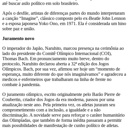
até buscar asilo político em solo brasileiro.
Após o desfile, artistas de diferenças partes do mundo interpretaram
a canção “Imagine”, clássico composto pelo ex-Beatle John Lennon
e a esposa japonesa Yoko Ono, em 1971. Ela é considerada um hino
sobre paz e união.
Juramento novo
O imperador do Japão, Naruhito, marcou presença na cerimônia ao
lado do presidente do Comitê Olímpico Internacional (COI),
Thomas Bach. Em pronunciamento muito breve, dentro do
protocolo, Naruhito declarou aberta a 32ª edição dos Jogos
Olímpicos. Bach, por sua vez, afirmou ser hoje um “momento de
esperança, muito diferente do que nós imaginávamos” e agradeceu a
medicos e enfermeiros que trabalharam na linha de frente no
combate à pandemia.
O juramento olímpico, escrito originalmente pelo Barão Pierre de
Coubertin, criador dos Jogos da era moderna, passou por uma
atualização neste ano. Pela primeira vez, os atletas juraram seu
comprometimento com a inclusão, a igualdade e a não
discriminação. A novidade serve para reforçar o caráter humanitário
das Olimpíadas, que também de forma inédita passaram a permitir
mais possibilidades de manifestação de cunho político de atletas.