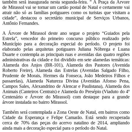
também será inaugurada nesta segunda-feira. ” A Praça da Árvore
de Mirassol vai se tornar um cartão postal de Natal e certamente vai
atrair não só as famílias potiguares como os turistas que visitam a
cidade”, destacou o secretário municipal de Serviços Urbanos,
Antônio Fernandes.
A Árvore de Mirassol deste ano segue o projeto “Guiados pela
Estrela”, vencedor do primeiro concurso público realizado pelo
Município para a decoração especial do período. O projeto foi
elaborado pelas arquitetas potiguares Juliana Nóbrega e Luana
Duarte e contempla as principais ruas e avenidas das quatro regiões
administrativas da cidade e foi dividido em sete alamedas temáticas:
Alameda dos Anjos (BR-101), Alameda dos Pastores (Avenida
Roberto Freire), Alameda das Estrelas (Avenidas Salgado Filho,
Prudente de Morais, Hermes da Fonseca, João Medeiros Filhos e
passarelas), Alameda Natureza Divina (Avenidas Afonso Pena,
Campos Sales, Alexandrino de Alencar e Paulistana), Alameda dos
Animais (Canteiros Centrais) e Alameda do Presépio (Viaduto do 4º
Centenário e Árvore do Mirassol) com destaque para a grande
árvore instalada no bairro Mirassol.
Também será contemplada a Zona Oeste de Natal, em bairros como
Cidade da Esperança e Felipe Camarão. Está sendo recuperada
cerca de 70% das peças do acervo natalino de 2014, ampliando
ainda mais a decoração especial para o período do Natal.