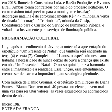
em 2018, Ilumetech Construtora Ltda. e Razão Produções e Eventos
Eireli. Ambas foram contratadas por meio do processo licitatório. O
custo máximo total previsto para a montagem e instalação de
decoração natalina é de aproximadamente R$ 4,47 milhões. A verba
destinada à decoração é “carimbada”, oriunda da Cosip,
Contribuição para o Custeio do Serviço de Iluminação Pública, e
voltada exclusivamente para serviços de iluminação pública.
PROGRAMAÇÃO CULTURAL
Logo após o acendimento da árvore, acontecerá a apresentação do
espetáculo “Um Presente de Natal”, que também será encenado na
terça (4) e sexta (7). Completando 21 anos, o espetáculo neste ano
trabalha a necessidade de nunca deixar de ouvir a criança que existe
em nós. Um Presente de Natal – O nosso quintal, traz a harmonia
entre a imaginação e a realidade. Essa junção, esse entendimento,
cremos ser de extrema importância para se atingir a plenitude.
Com música de Danilo Guanais, o espetáculo tem Direção de Diana
Fontes e Bianca Dore tem mais 40 pessoas no elenco, e vem mais
uma vez para resgatar valores, as vezes esquecidos ou adormecidos
dentro de nós.
Início: 19h.
ENTRADA FRANCA