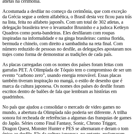
atletas na cerimônia.
Acostumada a desfilar no começo da cerimônia, que com exceção
da Grécia segue a ordem alfabética, o Brasil desta vez ficou para trás
na lista, feita no alfabeto japonês. Com um total de 302 atletas, a
delegação brasileira teve o levantador Bruninho e a judoca Ketleyn
Quadros como porta-bandeiras. Eles desfilaram com roupas
inspiradas na informalidade e na ginga brasileiras: camisa florida,
bermuda e chinelo, com direito a sambadinha na reta final. Com
número reduzido de pessoas no desfile, as delegações apostaram nos
trajes como forma de demonstrar as tradições de cada país.
As placas carregadas com os nomes dos países foram feitas com
garrafas PET. A Olimpíada de Tóquio tem o compromisso de ser um
evento “carbono zero”, usando energia renovável. Essas placas
também tiveram inspiração no mangá, o estilo de desenho que é
marca da cultura japonesa. Os nomes dos países do desfile foram
escritos dentro de balões de fala que lembram as histórias em
quadrinhos.
No país que ajudou a consolidar o mercado de video games no
mundo, a abertura da Olimpíada não poderia ser diferente. A trilha
sonora foi recheada de referências a algumas das franquias de games
do Japão. Séries como Final Fantasy, Sonic, Chrono Trigger,
Dragon Quest, Monster Hunter e PES se alternaram e deram o tom
épico ao desfile. Fãs da cultura japonesa, no entanto, reclamaram