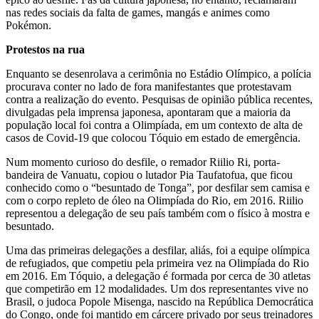
nas redes sociais da falta de games, mangás e animes como
Pokémon.
Protestos na rua
Enquanto se desenrolava a cerimônia no Estádio Olímpico, a polícia
procurava conter no lado de fora manifestantes que protestavam
contra a realização do evento. Pesquisas de opinião pública recentes,
divulgadas pela imprensa japonesa, apontaram que a maioria da
população local foi contra a Olimpíada, em um contexto de alta de
casos de Covid-19 que colocou Tóquio em estado de emergência.
Num momento curioso do desfile, o remador Riilio Ri, porta-
bandeira de Vanuatu, copiou o lutador Pia Taufatofua, que ficou
conhecido como o “besuntado de Tonga”, por desfilar sem camisa e
com o corpo repleto de óleo na Olimpíada do Rio, em 2016. Riilio
representou a delegação de seu país também com o físico à mostra e
besuntado.
Uma das primeiras delegações a desfilar, aliás, foi a equipe olímpica
de refugiados, que competiu pela primeira vez na Olimpíada do Rio
em 2016. Em Tóquio, a delegação é formada por cerca de 30 atletas
que competirão em 12 modalidades. Um dos representantes vive no
Brasil, o judoca Popole Misenga, nascido na República Democrática
do Congo, onde foi mantido em cárcere privado por seus treinadores