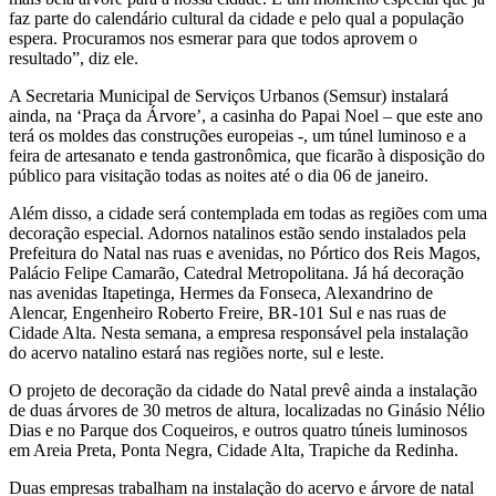
faz parte do calendário cultural da cidade e pelo qual a população
espera. Procuramos nos esmerar para que todos aprovem o
resultado”, diz ele.
A Secretaria Municipal de Serviços Urbanos (Semsur) instalará
ainda, na ‘Praça da Árvore’, a casinha do Papai Noel – que este ano
terá os moldes das construções europeias -, um túnel luminoso e a
feira de artesanato e tenda gastronômica, que ficarão à disposição do
público para visitação todas as noites até o dia 06 de janeiro.
Além disso, a cidade será contemplada em todas as regiões com uma
decoração especial. Adornos natalinos estão sendo instalados pela
Prefeitura do Natal nas ruas e avenidas, no Pórtico dos Reis Magos,
Palácio Felipe Camarão, Catedral Metropolitana. Já há decoração
nas avenidas Itapetinga, Hermes da Fonseca, Alexandrino de
Alencar, Engenheiro Roberto Freire, BR-101 Sul e nas ruas de
Cidade Alta. Nesta semana, a empresa responsável pela instalação
do acervo natalino estará nas regiões norte, sul e leste.
O projeto de decoração da cidade do Natal prevê ainda a instalação
de duas árvores de 30 metros de altura, localizadas no Ginásio Nélio
Dias e no Parque dos Coqueiros, e outros quatro túneis luminosos
em Areia Preta, Ponta Negra, Cidade Alta, Trapiche da Redinha.
Duas empresas trabalham na instalação do acervo e árvore de natal