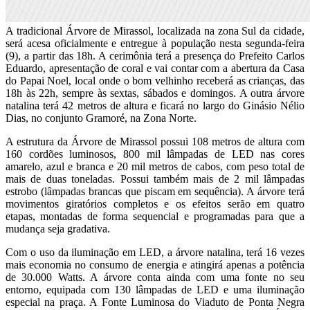
A tradicional Árvore de Mirassol, localizada na zona Sul da cidade,
será acesa oficialmente e entregue à população nesta segunda-feira
(9), a partir das 18h. A cerimônia terá a presença do Prefeito Carlos
Eduardo, apresentação de coral e vai contar com a abertura da Casa
do Papai Noel, local onde o bom velhinho receberá as crianças, das
18h às 22h, sempre às sextas, sábados e domingos. A outra árvore
natalina terá 42 metros de altura e ficará no largo do Ginásio Nélio
Dias, no conjunto Gramoré, na Zona Norte.
A estrutura da Árvore de Mirassol possui 108 metros de altura com
160 cordões luminosos, 800 mil lâmpadas de LED nas cores
amarelo, azul e branca e 20 mil metros de cabos, com peso total de
mais de duas toneladas. Possui também mais de 2 mil lâmpadas
estrobo (lâmpadas brancas que piscam em sequência). A árvore terá
movimentos giratórios completos e os efeitos serão em quatro
etapas, montadas de forma sequencial e programadas para que a
mudança seja gradativa.
Com o uso da iluminação em LED, a árvore natalina, terá 16 vezes
mais economia no consumo de energia e atingirá apenas a potência
de 30.000 Watts. A árvore conta ainda com uma fonte no seu
entorno, equipada com 130 lâmpadas de LED e uma iluminação
especial na praça. A Fonte Luminosa do Viaduto de Ponta Negra