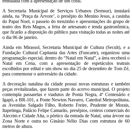
embalada com a apresentação de um coral.
A Secretaria Municipal de Serviços Urbanos (Semsur), instalará
ainda, na ‘Praça da Árvore’, o presépio do Menino Jesus, a casinha
do Papai Noel, o passeio do trenzinho e apresentações do grupo de
teatro dos Reis Magos, a feira de artesanato e tenda gastronômica,
que ficarão a disposição do público para visitação todas as noites até
o dia 06 de janeiro.
Ainda em Mirassol, Secretaria Municipal de Cultura (Secult), e a
Fundação Cultural Capitania das Artes (Funcarte), organizou uma
programação especial, dentro do “Natal em Natal”, a área receberá o
Natal em Cena, com a apresentação de espetáculos teatrais
escolhidos por edital e um show no dia 25 de dezembro de Tom Zé,
para comemorar o aniversário da cidade.
A decoração natalina da cidade possui novas estruturas e também
peças revitalizadas, que fazem parte do acervo municipal. O projeto
contempla passarelas e viadutos de Ponta Negra, 4º Centenário e
Igapó, a BR-101, a Ponte Newton Navarro, Catedral Metropolitana,
as Avenidas Salgado Filho, Roberto Freire, Prudente de Morais,
Itapetinga, Palácio Felipe Camarão, presépios, centros comerciais do
Alecrim e Cidade Alta, o pórtico da entrada de Natal, uma árvore na
Zona Norte e outra no Ginásio Nélio Dias com estrutura de 60
metros de altura.