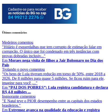
Últimos comentários
Medeiros
comentou
"Hilário é esquerdalhas que tem corrupto de estimação falar em
corrupção. O único que foi condenado em três instâncias com
provas dobradas inclusiv..."
Em
Moraes nega visita de filhos a Jair Bolsonaro no Dia dos
Pais
Trolando o povo
comentou
"Os bens de Lula tiveram redução em torno de 50%, entre 2018 a
2026. De 8 milhões para quase 5 milhões. Se ficou ruim para ele,
imagine para você ,..."
Em
“PAI DOS POBRES”: Lula registra candidatura e declara
R$ 4,8 milhões ...
Ingnorante
comentou
"E Natal teve o PIOR desempenho entre as capitais dos estados
brasileiros."
Em
Extremoz avança na qualidade da educação e registra