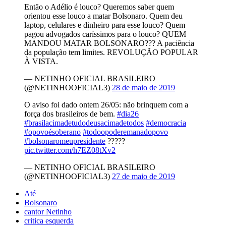
Então o Adélio é louco? Queremos saber quem
orientou esse louco a matar Bolsonaro. Quem deu
laptop, celulares e dinheiro para esse louco? Quem
pagou advogados caríssimos para o louco? QUEM
MANDOU MATAR BOLSONARO??? A paciência
da população tem limites. REVOLUÇÃO POPULAR
À VISTA.
— NETINHO OFICIAL BRASILEIRO
(@NETINHOOFICIAL3)
28 de maio de 2019
O aviso foi dado ontem 26/05: não brinquem com a
força dos brasileiros de bem.
#dia26
#brasilacimadetudodeusacimadetodos
#democracia
#opovoésoberano
#todoopoderemanadopovo
#bolsonaromeupresidente
?????
pic.twitter.com/h7EZ08tXv2
— NETINHO OFICIAL BRASILEIRO
(@NETINHOOFICIAL3)
27 de maio de 2019
Até
Bolsonaro
cantor Netinho
critica esquerda