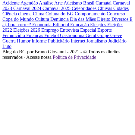
Acidente
Agendão
Análise
Arte
Atletismo
Brasil
Carnatal
Carnaval
2023
Carnaval 2024
Carnaval 2025
Celebridades
Chuvas
Cidades
Ciência
cinema
Clima
Coluna do BG
Comportamento
Concurso
Copa do Mundo
Cultura
Denúncia
Dia das Mães
Direito
Diversos
E
ai, bora correr?
Economia
Editorial
Educação
Eleições
Eleições
2022
Eleições 2026
Emprego
Entrevista
Especial
Esporte
Feminicídio
Finanças
Futebol
Gastronomia
Geral
Golpe
Greve
Guerra
Humor
Informe Publicitário
Internet
Jornalismo
Judiciário
Luto
Blog do BG por Bruno Giovanni - 2021 - © Todos os direitos
reservados - Acesse nossa
Política de Privacidade