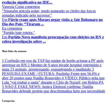
evolução significativa no IDE...
Vanessa Costa
comentou
"Ninguém articula golpe, tendo nomeado os chefes das forças
armadas indicado pelo sucessor."
Em
Flávio reage após Moraes negar visita a Jair Bolsonaro no
Dia dos Pais: “Tiraram ...
Eu
comentou
"Partido bate esteira."
Em
Partido Novo manifesta preocupação com eleições no RN e
cobra investigação sobre ...
Mais lidas da semana
1
Confusão em voo da TAP faz equipe de bordo acionar a PF após
aterrissar no RN
2
Menino de 9 anos invade hospital veterinário e
mata 23 animais, arremessando, esquartejando e mutilando
3
PESQUISA EXAME / FUTURA: Paulinho Freire tem 56.6% e
abre 20 pontos para Natália Bonavides
4
VÍDEO: Público grita que
Lula “vai roubar a santa” durante o Círio de Nazaré, em Belém-PA
5
NÃO É FAKE NEWS: Justiça Eleitoral confirma: Natália
Bonavides defende projeto que descriminaliza furto por necessidade
Categorias