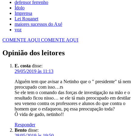
defensor ferrenho
Ídolo
Imprensa
Lei Rouanet
maiores sucessos do Axé
voz
COMENTE AQUI
COMENTE AQUI
Opinião dos leitores
E. costa
disse:
29/05/2019 às 11:13
Alguém tem que avisar a Netinho que o " presidente" tá nem
preocupado com isso…rs
Se ele tem o comando das forças de investigação na mão e o
resultado ficou nisso… se ele tá mais preocupado em destilar
seu veneno contra os professores e alunos do que contra o
homem que o esfaqueou, pq essa preocupação toda?
Ô vida de gado, netinho!!
Responder
Bento
disse:
28/05/2019 às 19:50