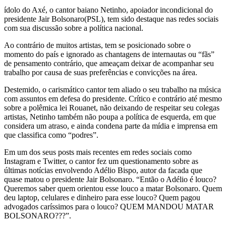
ídolo do Axé, o cantor baiano Netinho, apoiador incondicional do
presidente Jair Bolsonaro(PSL), tem sido destaque nas redes sociais
com sua discussão sobre a política nacional.
Ao contrário de muitos artistas, tem se posicionado sobre o
momento do país e ignorado as chantagens de internautas ou “fãs”
de pensamento contrário, que ameaçam deixar de acompanhar seu
trabalho por causa de suas preferências e convicções na área.
Destemido, o carismático cantor tem aliado o seu trabalho na música
com assuntos em defesa do presidente. Crítico e contrário até mesmo
sobre a polêmica lei Rouanet, não deixando de respeitar seu colegas
artistas, Netinho também não poupa a política de esquerda, em que
considera um atraso, e ainda condena parte da mídia e imprensa em
que classifica como “podres”.
Em um dos seus posts mais recentes em redes sociais como
Instagram e Twitter, o cantor fez um questionamento sobre as
últimas notícias envolvendo Adélio Bispo, autor da facada que
quase matou o presidente Jair Bolsonaro. “Então o Adélio é louco?
Queremos saber quem orientou esse louco a matar Bolsonaro. Quem
deu laptop, celulares e dinheiro para esse louco? Quem pagou
advogados caríssimos para o louco? QUEM MANDOU MATAR
BOLSONARO???”.