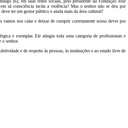
mingo (6), em suas redes sociais, pelo presidente da Fundação José
 em sã consciência incita a violência? Mas o senhor não se deu por
e deve ter um gestor público e ainda mais da área cultural?
os vamos nos calar e deixar de cumprir corretamente nosso dever por
gica e exemplar. Ele atingiu toda uma categoria de profissionais e
e o senhor.
ividade e de respeito às pessoas, às instituições e ao estado livre de