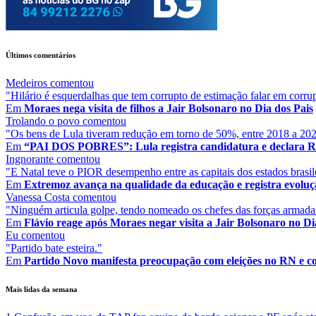
Últimos comentários
Medeiros
comentou
"Hilário é esquerdalhas que tem corrupto de estimação falar em corru
Em
Moraes nega visita de filhos a Jair Bolsonaro no Dia dos Pais
Trolando o povo
comentou
"Os bens de Lula tiveram redução em torno de 50%, entre 2018 a 2026.
Em
“PAI DOS POBRES”: Lula registra candidatura e declara R$ 
Ingnorante
comentou
"E Natal teve o PIOR desempenho entre as capitais dos estados brasil
Em
Extremoz avança na qualidade da educação e registra evolução
Vanessa Costa
comentou
"Ninguém articula golpe, tendo nomeado os chefes das forças armadas
Em
Flávio reage após Moraes negar visita a Jair Bolsonaro no Dia
Eu
comentou
"Partido bate esteira."
Em
Partido Novo manifesta preocupação com eleições no RN e cob
Mais lidas da semana