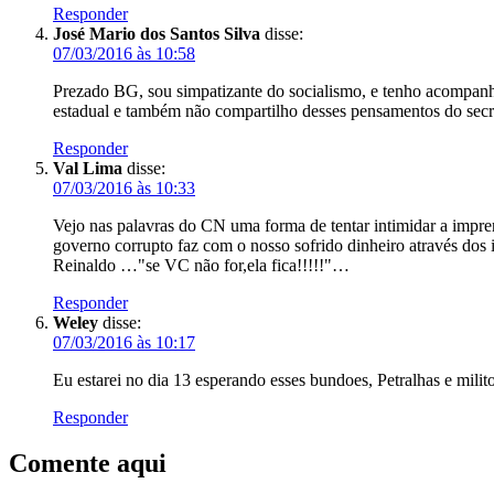
Responder
José Mario dos Santos Silva
disse:
07/03/2016 às 10:58
Prezado BG, sou simpatizante do socialismo, e tenho acompanhad
estadual e também não compartilho desses pensamentos do secr
Responder
Val Lima
disse:
07/03/2016 às 10:33
Vejo nas palavras do CN uma forma de tentar intimidar a impr
governo corrupto faz com o nosso sofrido dinheiro através do
Reinaldo …"se VC não for,ela fica!!!!!"…
Responder
Weley
disse:
07/03/2016 às 10:17
Eu estarei no dia 13 esperando esses bundoes, Petralhas e milito
Responder
Comente aqui