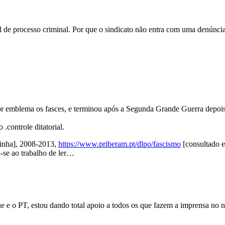
el de processo criminal. Por que o sindicato não entra com uma denúncia 
 por emblema os fasces, e terminou após a Segunda Grande Guerra depois
 .controle ditatorial.
linha], 2008-2013,
https://www.priberam.pt/dlpo/fascismo
[consultado e
-se ao trabalho de ler…
e o PT, estou dando total apoio a todos os que fazem a imprensa no no