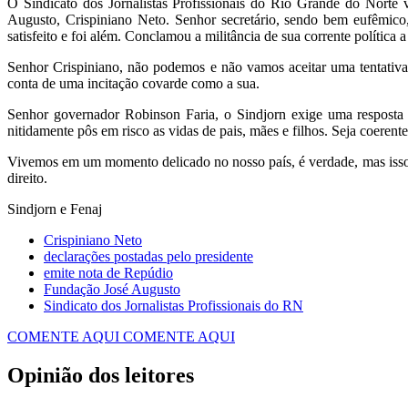
O Sindicato dos Jornalistas Profissionais do Rio Grande do Norte 
Augusto, Crispiniano Neto. Senhor secretário, sendo bem eufêmico,
satisfeito e foi além. Conclamou a militância de sua corrente política 
Senhor Crispiniano, não podemos e não vamos aceitar uma tentativa 
conta de uma incitação covarde como a sua.
Senhor governador Robinson Faria, o Sindjorn exige uma resposta r
nitidamente pôs em risco as vidas de pais, mães e filhos. Seja coerent
Vivemos em um momento delicado no nosso país, é verdade, mas isso não
direito.
Sindjorn e Fenaj
Crispiniano Neto
declarações postadas pelo presidente
emite nota de Repúdio
Fundação José Augusto
Sindicato dos Jornalistas Profissionais do RN
COMENTE AQUI
COMENTE AQUI
Opinião dos leitores