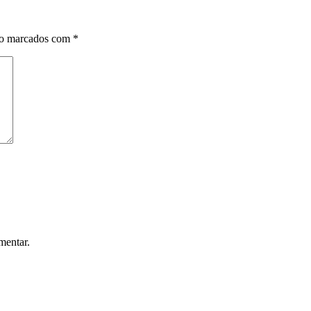
ão marcados com
*
mentar.