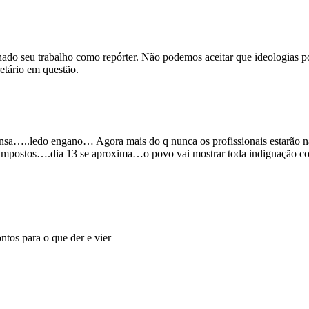
o seu trabalho como repórter. Não podemos aceitar que ideologias polít
etário em questão.
ensa…..ledo engano… Agora mais do q nunca os profissionais estarão n
s impostos….dia 13 se aproxima…o povo vai mostrar toda indignação com
ntos para o que der e vier