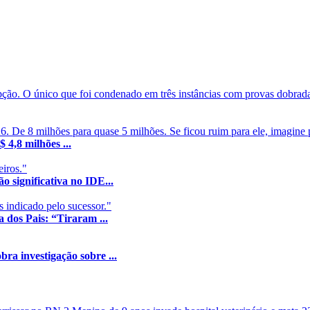
pção. O único que foi condenado em três instâncias com provas dobradas
 De 8 milhões para quase 5 milhões. Se ficou ruim para ele, imagine p
4,8 milhões ...
eiros."
 significativa no IDE...
 indicado pelo sucessor."
 dos Pais: “Tiraram ...
ra investigação sobre ...