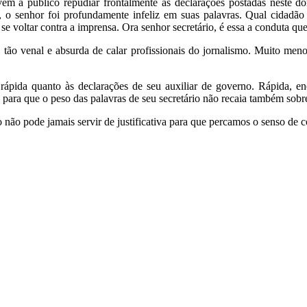
vem a público repudiar frontalmente as declarações postadas neste do
 o senhor foi profundamente infeliz em suas palavras. Qual cidadão
a se voltar contra a imprensa. Ora senhor secretário, é essa a conduta qu
tão venal e absurda de calar profissionais do jornalismo. Muito men
ápida quanto às declarações de seu auxiliar de governo. Rápida, enér
e para que o peso das palavras de seu secretário não recaia também sobr
 pode jamais servir de justificativa para que percamos o senso de colet