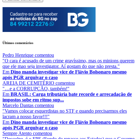
Últimos comentários
Pedro Henrique
comentou
"O cara é acusado de um crime gravíssimo, mas os minions querem
que ele mao seja investigator. Aí gostam do que não presta."
Em
Dino manda investigar vice de Flávio Bolsonaro mesmo
após PGR arquivar o caso
AREIA DE CEMITÉRIO
comentou
"…e a CORRUPÇÃO, também!"
Em
BRASIL: Carga tributária bate recorde e arrecadação de
impostos sobe em ritmo sup...
Marcelo Dantas
comentou
"Vamos colocar esquerdistas no STF e quando precisarmos eles
lacram a nosso favor!!!"
Em
Dino manda investigar vice de Flávio Bolsonaro mesmo
após PGR arquivar o caso
Sempre Atento
comentou
"Desculpe, é o FPE (Fundo de repasse aos Estados) que o Governo