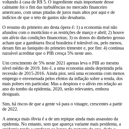
voltando à casa de R$ 5. O ingrediente mais importante desse
calmante foi o fim das turbulências no mercado financeiro
americano, com umas pitadas de juros mais altos por aqui e de
indícios de que o teto de gastos não desabaria.
O resumo do primeiro ato desta ópera é: 1) a economia real não
afundou com o morticínio e as restrições de março e abril; 2) houve
um alívio das condições financeiras; 3) os donos do dinheiro grosso
acham que a gambiarra fiscal brasileira é tolerável ou, pelo menos,
deram fim ao faniquito do primeiro trimestre e, por fim: 4) continua
razoável acreditar que o PIB cresça 5% neste ano.
Um crescimento de 5% neste 2021 apenas leva o PIB ao mesmo
nível médio de 2019. Isto é, a uma economia ainda deprimida pela
recessão de 2015-2016. Ainda pior, será uma economia com menos
emprego e envenenada pelos efeitos da inflação sobre a renda, dos
mais pobres em particular. Mas a despiora e o alívio em relação ao
ano do tombo da epidemia, 2020, serão relevantes, embora
desiguais.
Sim, há riscos de que a gente vá para o vinagre, crescentes a partir
de 2022.
A ameaça mais óbvia é a de um repique ainda mais assassino da
epidemia. No entanto, sem que apareça variante mais pestilenta, a