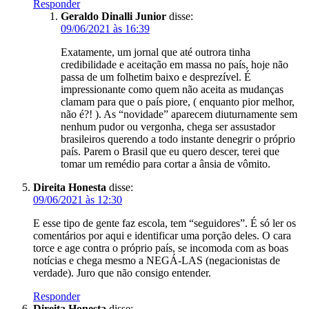
Responder
Geraldo Dinalli Junior
disse:
09/06/2021 às 16:39
Exatamente, um jornal que até outrora tinha
credibilidade e aceitação em massa no país, hoje não
passa de um folhetim baixo e desprezível. É
impressionante como quem não aceita as mudanças
clamam para que o país piore, ( enquanto pior melhor,
não é?! ). As “novidade” aparecem diuturnamente sem
nenhum pudor ou vergonha, chega ser assustador
brasileiros querendo a todo instante denegrir o próprio
país. Parem o Brasil que eu quero descer, terei que
tomar um remédio para cortar a ânsia de vômito.
Direita Honesta
disse:
09/06/2021 às 12:30
E esse tipo de gente faz escola, tem “seguidores”. É só ler os
comentários por aqui e identificar uma porção deles. O cara
torce e age contra o próprio país, se incomoda com as boas
notícias e chega mesmo a NEGÁ-LAS (negacionistas de
verdade). Juro que não consigo entender.
Responder
Direita Honesta
disse: