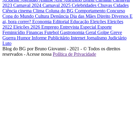
2023
Carnaval 2024
Carnaval 2025
Celebridades
Chuvas
Cidades
Ciência
cinema
Clima
Coluna do BG
Comportamento
Concurso
Copa do Mundo
Cultura
Denúncia
Dia das Mães
Direito
Diversos
E
ai, bora correr?
Economia
Editorial
Educação
Eleições
Eleições
2022
Eleições 2026
Emprego
Entrevista
Especial
Esporte
Feminicídio
Finanças
Futebol
Gastronomia
Geral
Golpe
Greve
Guerra
Humor
Informe Publicitário
Internet
Jornalismo
Judiciário
Luto
Blog do BG por Bruno Giovanni - 2021 - © Todos os direitos
reservados - Acesse nossa
Política de Privacidade