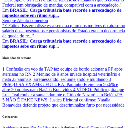
Federal tem obrigação de mandar, compatível com a arrecadação."
Em
BRASIL: Carga tributária bate recorde e arrecadação de
impostos sobe em ritmo sup...
Sempre Atento
comentou
"E Fátima Bezerra disse essa semana q um dos motivos do atraso no
salário dos aposentados e pensionistas do Estado era em decorrência
da queda do re..."
Em
BRASIL: Carga tributária bate recorde e arrecadação de
impostos sobe em ritmo sup...
Mais lidas da semana
1
Confusão em voo da TAP faz equipe de bordo acionar a PF após
aterrissar no RN
2
Menino de 9 anos invade hospital veterinário e
mata 23 animais, arremessando, esquartejando e mutilando
3
PESQUISA EXAME / FUTURA: Paulinho Freire tem 56.6% e
abre 20 pontos para Natália Bonavides
4
VÍDEO: Público grita que
Lula “vai roubar a santa” durante o Círio de Nazaré, em Belém-PA
5
NÃO É FAKE NEWS: Justiça Eleitoral confirma: Natália
Bonavides defende projeto que descriminaliza furto por necessidade
Categorias
Acidente
Agendão
Análise
Arte
Atletismo
Brasil
Carnatal
Carnaval