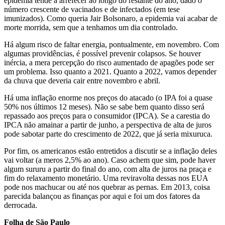
epidemia tende a arrefecer ao longo do restante do ano, dado o
número crescente de vacinados e de infectados (em tese
imunizados). Como queria Jair Bolsonaro, a epidemia vai acabar de
morte morrida, sem que a tenhamos um dia controlado.
Há algum risco de faltar energia, pontualmente, em novembro. Com
algumas providências, é possível prevenir colapsos. Se houver
inércia, a mera percepção do risco aumentado de apagões pode ser
um problema. Isso quanto a 2021. Quanto a 2022, vamos depender
da chuva que deveria cair entre novembro e abril.
Há uma inflação enorme nos preços do atacado (o IPA foi a quase
50% nos últimos 12 meses). Não se sabe bem quanto disso será
repassado aos preços para o consumidor (IPCA). Se a carestia do
IPCA não amainar a partir de junho, a perspectiva de alta de juros
pode sabotar parte do crescimento de 2022, que já seria mixuruca.
Por fim, os americanos estão entretidos a discutir se a inflação deles
vai voltar (a meros 2,5% ao ano). Caso achem que sim, pode haver
algum sururu a partir do final do ano, com alta de juros na praça e
fim do relaxamento monetário. Uma reviravolta dessas nos EUA
pode nos machucar ou até nos quebrar as pernas. Em 2013, coisa
parecida balançou as finanças por aqui e foi um dos fatores da
derrocada.​
Folha de São Paulo