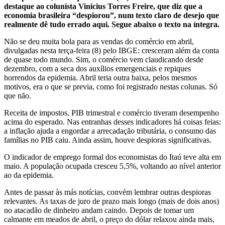
destaque ao colunista Vinicius Torres Freire, que diz que a
economia brasileira “despiorou”, num texto claro de desejo que
realmente dê tudo errado aqui. Segue abaixo o texto na íntegra.
Não se deu muita bola para as vendas do comércio em abril,
divulgadas nesta terça-feira (8) pelo IBGE: cresceram além da conta
de quase todo mundo. Sim, o comércio vem claudicando desde
dezembro, com a seca dos auxílios emergenciais e repiques
horrendos da epidemia. Abril teria outra baixa, pelos mesmos
motivos, era o que se previa, como foi registrado nestas colunas. Só
que não.
Receita de impostos, PIB trimestral e comércio tiveram desempenho
acima do esperado. Nas entranhas desses indicadores há coisas feias:
a inflação ajuda a engordar a arrecadação tributária, o consumo das
famílias no PIB caiu. Ainda assim, houve despioras significativas.
O indicador de emprego formal dos economistas do Itaú teve alta em
maio. A população ocupada cresceu 5,5%, voltando ao nível anterior
ao da epidemia.
Antes de passar às más notícias, convém lembrar outras despioras
relevantes. As taxas de juro de prazo mais longo (mais de dois anos)
no atacadão de dinheiro andam caindo. Depois de tomar um
calmante em meados de abril, o preço do dólar relaxou ainda mais,