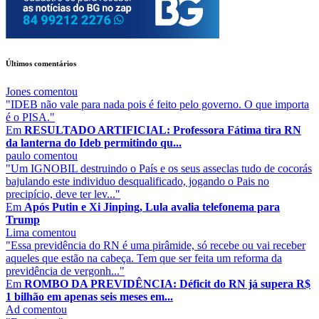
Últimos comentários
Jones
comentou
"IDEB não vale para nada pois é feito pelo governo. O que importa
é o PISA."
Em
RESULTADO ARTIFICIAL: Professora Fátima tira RN
da lanterna do Ideb permitindo qu...
paulo
comentou
"Um IGNOBIL destruindo o País e os seus asseclas tudo de cocorás
bajulando este individuo desqualificado, jogando o Pais no
precipício, deve ter lev..."
Em
Após Putin e Xi Jinping, Lula avalia telefonema para
Trump
Lima
comentou
"Essa previdência do RN é uma pirâmide, só recebe ou vai receber
aqueles que estão na cabeça. Tem que ser feita um reforma da
previdência de vergonh..."
Em
ROMBO DA PREVIDÊNCIA: Déficit do RN já supera R$
1 bilhão em apenas seis meses em...
Ad
comentou