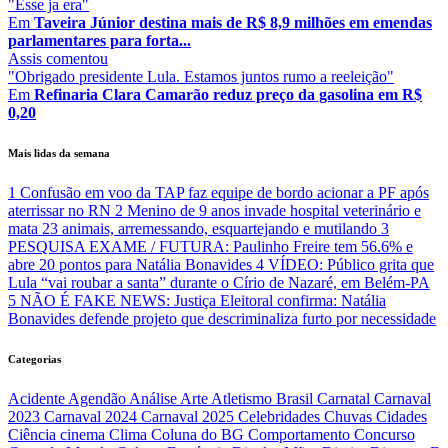
"Esse ja era"
Em
Taveira Júnior destina mais de R$ 8,9 milhões em emendas
parlamentares para forta...
Assis
comentou
"Obrigado presidente Lula. Estamos juntos rumo a reeleição"
Em
Refinaria Clara Camarão reduz preço da gasolina em R$
0,20
Mais lidas da semana
1
Confusão em voo da TAP faz equipe de bordo acionar a PF após
aterrissar no RN
2
Menino de 9 anos invade hospital veterinário e
mata 23 animais, arremessando, esquartejando e mutilando
3
PESQUISA EXAME / FUTURA: Paulinho Freire tem 56.6% e
abre 20 pontos para Natália Bonavides
4
VÍDEO: Público grita que
Lula “vai roubar a santa” durante o Círio de Nazaré, em Belém-PA
5
NÃO É FAKE NEWS: Justiça Eleitoral confirma: Natália
Bonavides defende projeto que descriminaliza furto por necessidade
Categorias
Acidente
Agendão
Análise
Arte
Atletismo
Brasil
Carnatal
Carnaval
2023
Carnaval 2024
Carnaval 2025
Celebridades
Chuvas
Cidades
Ciência
cinema
Clima
Coluna do BG
Comportamento
Concurso