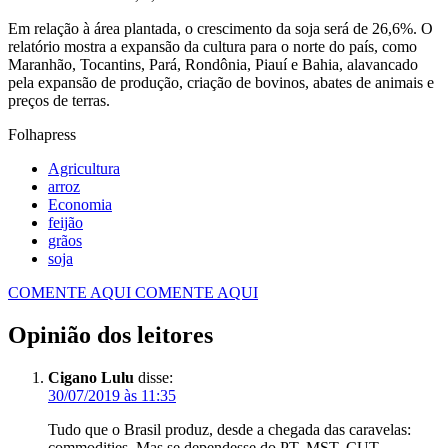
Em relação à área plantada, o crescimento da soja será de 26,6%. O
relatório mostra a expansão da cultura para o norte do país, como
Maranhão, Tocantins, Pará, Rondônia, Piauí e Bahia, alavancado
pela expansão de produção, criação de bovinos, abates de animais e
preços de terras.
Folhapress
Agricultura
arroz
Economia
feijão
grãos
soja
COMENTE AQUI
COMENTE AQUI
Opinião dos leitores
Cigano Lulu
disse:
30/07/2019 às 11:35
Tudo que o Brasil produz, desde a chegada das caravelas:
commodities. Mas se dependesse do PT, MST, CUT,