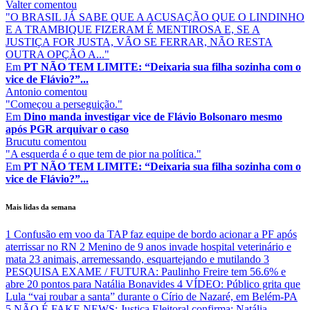
Valter
comentou
"O BRASIL JÁ SABE QUE A ACUSAÇÃO QUE O LINDINHO
E A TRAMBIQUE FIZERAM É MENTIROSA E, SE A
JUSTIÇA FOR JUSTA, VÃO SE FERRAR, NÃO RESTA
OUTRA OPÇÃO A..."
Em
PT NÃO TEM LIMITE: “Deixaria sua filha sozinha com o
vice de Flávio?”...
Antonio
comentou
"Começou a perseguição."
Em
Dino manda investigar vice de Flávio Bolsonaro mesmo
após PGR arquivar o caso
Brucutu
comentou
"A esquerda é o que tem de pior na política."
Em
PT NÃO TEM LIMITE: “Deixaria sua filha sozinha com o
vice de Flávio?”...
Mais lidas da semana
1
Confusão em voo da TAP faz equipe de bordo acionar a PF após
aterrissar no RN
2
Menino de 9 anos invade hospital veterinário e
mata 23 animais, arremessando, esquartejando e mutilando
3
PESQUISA EXAME / FUTURA: Paulinho Freire tem 56.6% e
abre 20 pontos para Natália Bonavides
4
VÍDEO: Público grita que
Lula “vai roubar a santa” durante o Círio de Nazaré, em Belém-PA
5
NÃO É FAKE NEWS: Justiça Eleitoral confirma: Natália