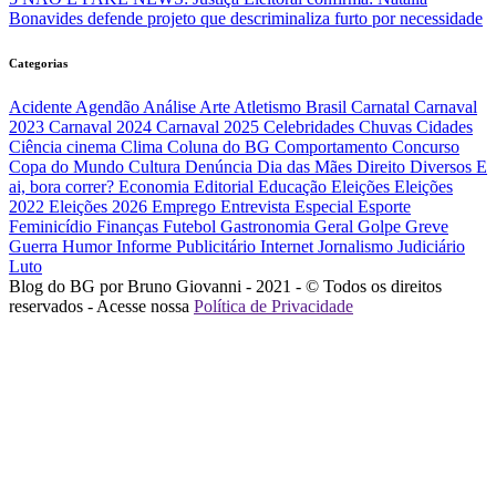
Bonavides defende projeto que descriminaliza furto por necessidade
Categorias
Acidente
Agendão
Análise
Arte
Atletismo
Brasil
Carnatal
Carnaval
2023
Carnaval 2024
Carnaval 2025
Celebridades
Chuvas
Cidades
Ciência
cinema
Clima
Coluna do BG
Comportamento
Concurso
Copa do Mundo
Cultura
Denúncia
Dia das Mães
Direito
Diversos
E
ai, bora correr?
Economia
Editorial
Educação
Eleições
Eleições
2022
Eleições 2026
Emprego
Entrevista
Especial
Esporte
Feminicídio
Finanças
Futebol
Gastronomia
Geral
Golpe
Greve
Guerra
Humor
Informe Publicitário
Internet
Jornalismo
Judiciário
Luto
Blog do BG por Bruno Giovanni - 2021 - © Todos os direitos
reservados - Acesse nossa
Política de Privacidade