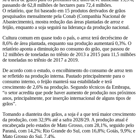
passando de 62,8 milhões de hectares para 72,4 milhões.
O relatório, que foi baseado em 15 produtos derivados de grãos
pesquisados mensalmente pela Conab (Companhia Nacional de
Abastecimento), mostra redução das áreas plantadas de arroz e
feijão, enquanto a soja seguirá na liderança da produção nacional.
Cultura comum em quase todo o país, o arroz terá decréscimo de
8,6% de área plantada, enquanto sua produção aumentará 0,3%. O
relatório aponta a diminuição no consumo do grão, que passou de
12 milhões de toneladas no triênio de 2013 a 2015 para 11,5 milhões
de toneladas no triênio de 2017 a 2019.
De acordo com o estudo, o encolhimento do consumo de arroz tem
se refletido na produção interna. Pautado principalmente para o
consumo interno, o feijão manterá sua estabilidade e terá
crescimento de 2,6% na produção. Segundo técnicos da Embrapa,
“o setor acredita que pode haver aumento de produção nos próximos
anos, principalmente, por inserção internacional de alguns tipos de
grãos”.
Tomando a dianteira dos grãos, a soja é a que terá maior crescimento
da produção, com 32,9% até a safra 2028/29. A produção atual é
encabeçada pelo estados de Mato Grosso, com 28,1%, seguido pelo
Paraná, com 14,2%; Rio Grande do Sul, com 16,8%; Goiás, 9,9%; e
Mato Grosso do Sul, 7,4%.