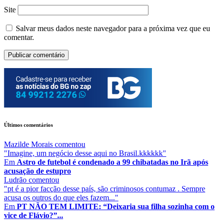
Site
Salvar meus dados neste navegador para a próxima vez que eu
comentar.
Últimos comentários
Mazilde Morais
comentou
"Imagine, um negócio desse aqui no Brasil.kkkkkk"
Em
Astro de futebol é condenado a 99 chibatadas no Irã após
acusação de estupro
Ludrão
comentou
"pt é a pior facção desse país, são criminosos contumaz . Sempre
acusa os outros do que eles fazem..."
Em
PT NÃO TEM LIMITE: “Deixaria sua filha sozinha com o
vice de Flávio?”...