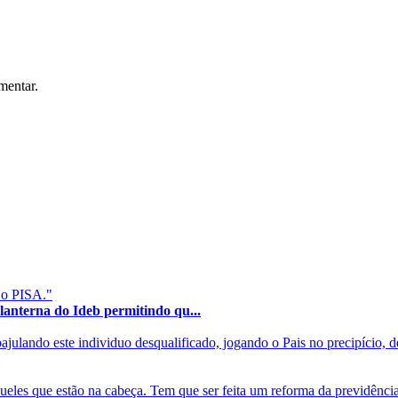
mentar.
 o PISA."
terna do Ideb permitindo qu...
lando este individuo desqualificado, jogando o Pais no precipício, dev
ueles que estão na cabeça. Tem que ser feita um reforma da previdência