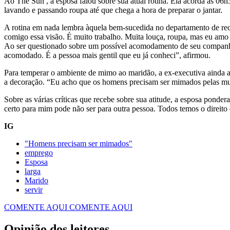
Ao The Sun , a esposa falou sobre sua atual rotina. Ela acorda às 06h
lavando e passando roupa até que chega a hora de preparar o jantar.
A rotina em nada lembra àquela bem-sucedida no departamento de rec
comigo essa visão. É muito trabalho. Muita louça, roupa, mas eu am
Ao ser questionado sobre um possível acomodamento de seu companhei
acomodado. É a pessoa mais gentil que eu já conheci”, afirmou.
Para temperar o ambiente de mimo ao maridão, a ex-executiva ainda ado
a decoração. “Eu acho que os homens precisam ser mimados pelas mul
Sobre as várias críticas que recebe sobre sua atitude, a esposa pond
certo para mim pode não ser para outra pessoa. Todos temos o direit
IG
"Homens precisam ser mimados"
emprego
Esposa
larga
Marido
servir
COMENTE AQUI
COMENTE AQUI
Opinião dos leitores