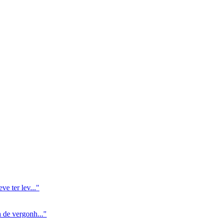
e ter lev..."
 de vergonh..."