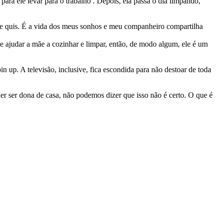
ara ele levar para o trabalho . Depois, ela passa o dia limpando,
re quis. É a vida dos meus sonhos e meu companheiro compartilha
 ajudar a mãe a cozinhar e limpar, então, de modo algum, ele é um
 up. A televisão, inclusive, fica escondida para não destoar de toda
er ser dona de casa, não podemos dizer que isso não é certo. O que é