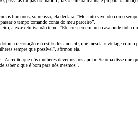
30, passa as roupas do marido , faz o café da manhã e prepara o almoço p
ursos humanos, sobre isso, ela declara. “Me sinto vivendo como semp
o passar o tempo tomando conta do meu parceiro”.
ro, a ex-exetutiva não teme: “Ele cresceu em uma casa onde tinha que
tou a decoração e o estilo dos anos 50, que mescla o vintage com o pin
heres sempre que possível”, afirmou ela.
era: “Acredito que nós mulheres devemos nos apoiar. Se uma disse que qu
o de saber o que é bom para nós mesmos”.