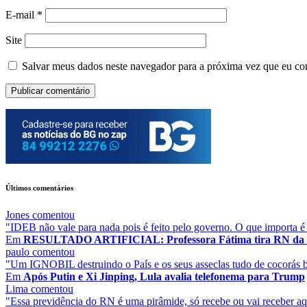
E-mail
*
Site
Salvar meus dados neste navegador para a próxima vez que eu co
Últimos comentários
Jones
comentou
"IDEB não vale para nada pois é feito pelo governo. O que importa é
Em
RESULTADO ARTIFICIAL: Professora Fátima tira RN da lan
paulo
comentou
"Um IGNOBIL destruindo o País e os seus asseclas tudo de cocorás baju
Em
Após Putin e Xi Jinping, Lula avalia telefonema para Trump
Lima
comentou
"Essa previdência do RN é uma pirâmide, só recebe ou vai receber aq