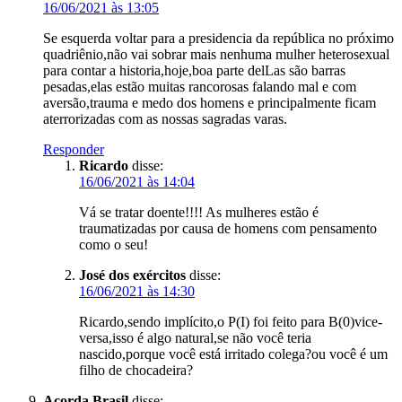
16/06/2021 às 13:05
Se esquerda voltar para a presidencia da república no próximo
quadriênio,não vai sobrar mais nenhuma mulher heterosexual
para contar a historia,hoje,boa parte delLas são barras
pesadas,elas estão muitas rancorosas falando mal e com
aversão,trauma e medo dos homens e principalmente ficam
aterrorizadas com as nossas sagradas varas.
Responder
Ricardo
disse:
16/06/2021 às 14:04
Vá se tratar doente!!!! As mulheres estão é
traumatizadas por causa de homens com pensamento
como o seu!
José dos exércitos
disse:
16/06/2021 às 14:30
Ricardo,sendo implícito,o P(I) foi feito para B(0)vice-
versa,isso é algo natural,se não você teria
nascido,porque você está irritado colega?ou você é um
filho de chocadeira?
Acorda Brasil
disse: