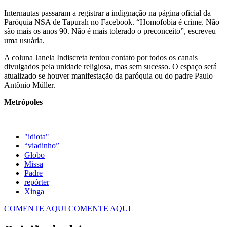
Internautas passaram a registrar a indignação na página oficial da
Paróquia NSA de Tapurah no Facebook. “Homofobia é crime. Não
são mais os anos 90. Não é mais tolerado o preconceito”, escreveu
uma usuária.
A coluna Janela Indiscreta tentou contato por todos os canais
divulgados pela unidade religiosa, mas sem sucesso. O espaço será
atualizado se houver manifestação da paróquia ou do padre Paulo
Antônio Müller.
Metrópoles
"idiota"
“viadinho”
Globo
Missa
Padre
repórter
Xinga
COMENTE AQUI
COMENTE AQUI