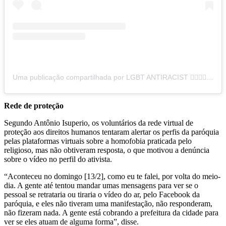
Uma publicação compartilhada por LGBT ANTIRACIST ✊🏾🏳️‍🌈 (@isuperio)
Rede de proteção
Segundo Antônio Isuperio, os voluntários da rede virtual de
proteção aos direitos humanos tentaram alertar os perfis da paróquia
pelas plataformas virtuais sobre a homofobia praticada pelo
religioso, mas não obtiveram resposta, o que motivou a denúncia
sobre o vídeo no perfil do ativista.
“Aconteceu no domingo [13/2], como eu te falei, por volta do meio-
dia. A gente até tentou mandar umas mensagens para ver se o
pessoal se retrataria ou tiraria o vídeo do ar, pelo Facebook da
paróquia, e eles não tiveram uma manifestação, não responderam,
não fizeram nada. A gente está cobrando a prefeitura da cidade para
ver se eles atuam de alguma forma”, disse.