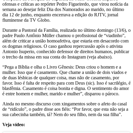
ofensas e críticas ao repórter Pedro Figueiredo, que virou notícia da
semana ao desejar feliz Dia dos Namorados ao marido, no último
dia 12 de junho, enquanto encerrava a edição do RJTV, jornal
fluminense da TV Globo.
Durante a Pastoral da Família, realizada no último domingo (13/6), o
padre Paulo Antônio Müller chamou o profissional de “viadinho”,
além de criticar a união homoafetiva, que estaria em desacordo com
os dogmas religiosos. O caso ganhou repercussão após o ativista
Antonio Isuperio, conhecido defensor de direitos humanos, publicar
o trecho da missa em sua conta do Instagram (veja abaixo).
“Pega a Bíblia e olha o Livro Gênesis: Deus criou o homem e a
mulher. Isso que é casamento. Que chame a união de dois viados e
de duas lésbicas de qualquer coisa, mas não de casamento, por
favor. Isso é falta de respeito para com Deus (sic). Isso é sacrilégio, é
blasfêmia. Casamento é coisa bonita e digna. O sentimento do amor
é entre homem e mulher, marido e mulher”, disparou o pároco.
Ainda no mesmo discurso com xingamentos sobre o afeto do casal
de “ridículo”, o padre disse aos fiéis: “Por favor, que esta não seja a
sua cabecinha também, tá? Nem do seu filho, nem da sua filha”.
Veja vídeo: