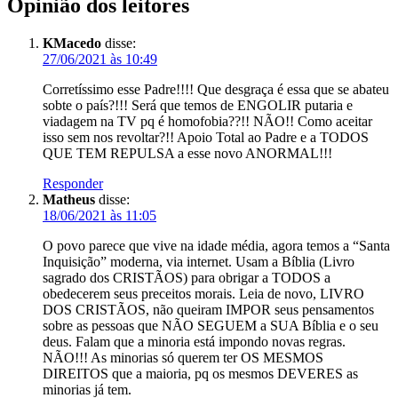
Opinião dos leitores
KMacedo
disse:
27/06/2021 às 10:49
Corretíssimo esse Padre!!!! Que desgraça é essa que se abateu
sobte o país?!!! Será que temos de ENGOLIR putaria e
viadagem na TV pq é homofobia??!! NÃO!! Como aceitar
isso sem nos revoltar?!! Apoio Total ao Padre e a TODOS
QUE TEM REPULSA a esse novo ANORMAL!!!
Responder
Matheus
disse:
18/06/2021 às 11:05
O povo parece que vive na idade média, agora temos a “Santa
Inquisição” moderna, via internet. Usam a Bíblia (Livro
sagrado dos CRISTÃOS) para obrigar a TODOS a
obedecerem seus preceitos morais. Leia de novo, LIVRO
DOS CRISTÃOS, não queiram IMPOR seus pensamentos
sobre as pessoas que NÃO SEGUEM a SUA Bíblia e o seu
deus. Falam que a minoria está impondo novas regras.
NÃO!!! As minorias só querem ter OS MESMOS
DIREITOS que a maioria, pq os mesmos DEVERES as
minorias já tem.