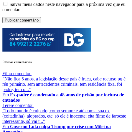
Salvar meus dados neste navegador para a próxima vez que eu
comentar.
Últimos comentários
Filho
comentou
"Não fica 5 anos, a legislação desse país é fraca, cabe recurso pq é
réu primário, sem antecedentes criminais, tem residência fixa, foi
padre, tem o..."
Em
Ex-padre é condenado a 48 anos de prisão por tortura de
enteados
Terere
comentou
"Todo mundo é culpado, como sempre e até com a sua ex
(coitadinha), aloprados, etc, só ele é inocente; eita filme de faroeste
interessante, só vai t..."
Em
Governo Lula culpa Trump por crise com Milei na
Argentina