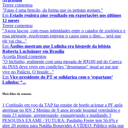
Terere
comentou
"Fatao é uma benção, da forma que os petistas gostam."
Em
Estado registra pior resultado em exportações nos últimos
12 meses
Terere
comentou
"Agora lascou, com essas intimidades entre o catador de zoológico e
essa piriguete, resolveram entregar o causo para o dino..., será que
ele vai cha..."
Em
Áudios mostram que Lulinha era hóspede da lobista
Roberta Luchsinger em Brasília
Acorda Brasil
comentou
"O bichinho, realmente com uma mesada de R$100 mil do Careca
do INSS deve viver em condições "desumanas" igual ao pai que
vive no Palácio. O brasile..."
Em
Vice-presidente do PT se solidariza com o ‘espartano’
Lulinha: “...
Mais lidas da semana
1
Confusão em voo da TAP faz equipe de bordo acionar a PF após
aterrissar no RN
2
Menino de 9 anos invade hospital veterinário e
mata 23 animais, arremessando, esquartejando e mutilando
3
PESQUISA EXAME / FUTURA: Paulinho Freire tem 56.6% e
abre 20 pontos para Natália Bonavides
4
VÍDEO: Público grita que