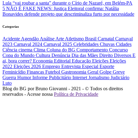
Lula “vai roubar a santa” durante o Círio de Nazaré, em Belém-PA
5
NÃO É FAKE NEWS: Justiça Eleitoral confirma: Natália
Bonavides defende projeto que descriminaliza furto por necessidade
Categorias
Acidente
Agendão
Análise
Arte
Atletismo
Brasil
Carnatal
Carnaval
2023
Carnaval 2024
Carnaval 2025
Celebridades
Chuvas
Cidades
Ciência
cinema
Clima
Coluna do BG
Comportamento
Concurso
Copa do Mundo
Cultura
Denúncia
Dia das Mães
Direito
Diversos
E
ai, bora correr?
Economia
Editorial
Educação
Eleições
Eleições
2022
Eleições 2026
Emprego
Entrevista
Especial
Esporte
Feminicídio
Finanças
Futebol
Gastronomia
Geral
Golpe
Greve
Guerra
Humor
Informe Publicitário
Internet
Jornalismo
Judiciário
Luto
Blog do BG por Bruno Giovanni - 2021 - © Todos os direitos
reservados - Acesse nossa
Política de Privacidade