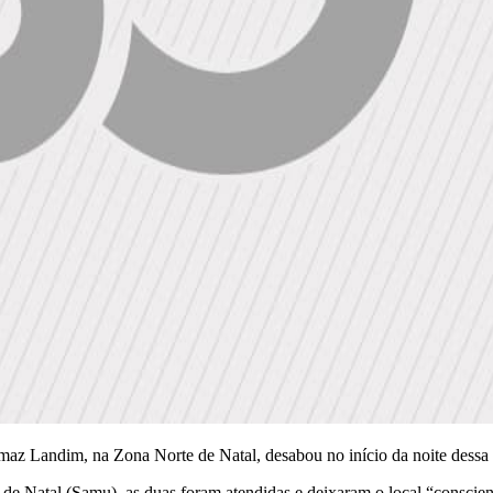
z Landim, na Zona Norte de Natal, desabou no início da noite dessa qu
 Natal (Samu), as duas foram atendidas e deixaram o local “conscient