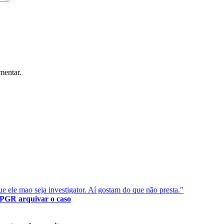
mentar.
 ele mao seja investigator. Aí gostam do que não presta."
 PGR arquivar o caso