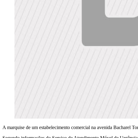
A marquise de um estabelecimento comercial na avenida Bacharel Toma
Segundo informações do Serviço de Atendimento Móvel de Urgência de