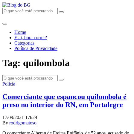
Home
E ai, bora correr?
Categorias
Política de Privacidade
Tag: quilombola
Polícia
Comerciante que espancou quilombola é
preso no interior do RN, em Portalegre
17/09/2021 17h29
By
rodrigomatoso
O comerciante Alberan de Freitas Epifânio, de 52 anos, acusado de