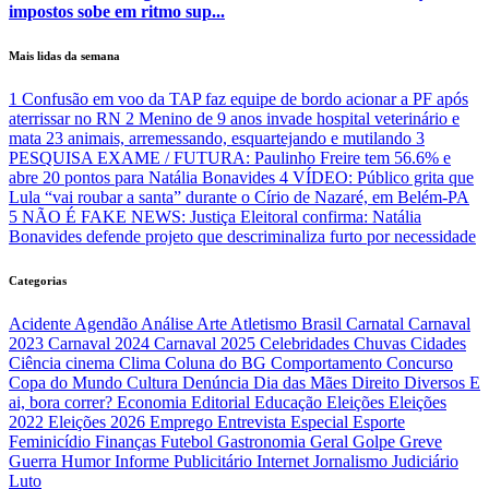
impostos sobe em ritmo sup...
Mais lidas da semana
1
Confusão em voo da TAP faz equipe de bordo acionar a PF após
aterrissar no RN
2
Menino de 9 anos invade hospital veterinário e
mata 23 animais, arremessando, esquartejando e mutilando
3
PESQUISA EXAME / FUTURA: Paulinho Freire tem 56.6% e
abre 20 pontos para Natália Bonavides
4
VÍDEO: Público grita que
Lula “vai roubar a santa” durante o Círio de Nazaré, em Belém-PA
5
NÃO É FAKE NEWS: Justiça Eleitoral confirma: Natália
Bonavides defende projeto que descriminaliza furto por necessidade
Categorias
Acidente
Agendão
Análise
Arte
Atletismo
Brasil
Carnatal
Carnaval
2023
Carnaval 2024
Carnaval 2025
Celebridades
Chuvas
Cidades
Ciência
cinema
Clima
Coluna do BG
Comportamento
Concurso
Copa do Mundo
Cultura
Denúncia
Dia das Mães
Direito
Diversos
E
ai, bora correr?
Economia
Editorial
Educação
Eleições
Eleições
2022
Eleições 2026
Emprego
Entrevista
Especial
Esporte
Feminicídio
Finanças
Futebol
Gastronomia
Geral
Golpe
Greve
Guerra
Humor
Informe Publicitário
Internet
Jornalismo
Judiciário
Luto