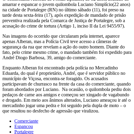
amarrar e espancar o jovem quilombola Luciano Simplício(22 anos)
na cidade de Portalegre (RN) no último sábado (11), foi preso na
tarde desta sexta-feira (17), após expedição de mandado de prisão
preventiva realizada pela Comarca de Justiça de Portalegre, sob a
acusação do crime de tortura (Artigo 1, inciso II da Lei 9455/97).
Nas imagens do ocorrido que circularam pela internet, aparece
apenas Alberan, mas a Polícia Civil teve acesso a câmeras de
segurança da rua que revelam a ação do outro homem. Diante do
fato, pelo crime mesmo crime, o mandado também foi expedido para
André Diogo Barbosa, 39, amigo do comerciante.
Enquanto Alberan foi encontrado pela polícia no Mercadinho
Eduarda, do qual é proprietário, André, que é servidor público no
município de Viçosa, encontra-se foragido. Os acusados
participavam de churrasco na frente da casa do comerciante, quando
foram abordados por Luciano. Na ocasião, o quilombola pediu dois
pedaços de carne aos amigos e começou ser xingado de vagabundo
e drogado. Em meio aos ânimos alterados, Luciano ameaçou ir até o
mercadinho jogar uma pedra e foi seguido pela dupla de moto – o
que resultou no desfecho de agressão que viralizou.
Comerciante
Espancou
Portalegre