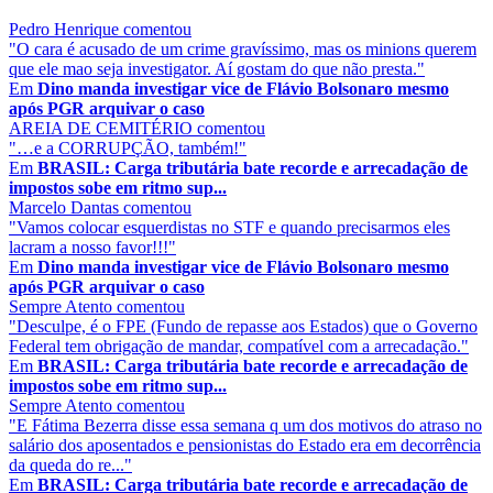
Pedro Henrique
comentou
"O cara é acusado de um crime gravíssimo, mas os minions querem
que ele mao seja investigator. Aí gostam do que não presta."
Em
Dino manda investigar vice de Flávio Bolsonaro mesmo
após PGR arquivar o caso
AREIA DE CEMITÉRIO
comentou
"…e a CORRUPÇÃO, também!"
Em
BRASIL: Carga tributária bate recorde e arrecadação de
impostos sobe em ritmo sup...
Marcelo Dantas
comentou
"Vamos colocar esquerdistas no STF e quando precisarmos eles
lacram a nosso favor!!!"
Em
Dino manda investigar vice de Flávio Bolsonaro mesmo
após PGR arquivar o caso
Sempre Atento
comentou
"Desculpe, é o FPE (Fundo de repasse aos Estados) que o Governo
Federal tem obrigação de mandar, compatível com a arrecadação."
Em
BRASIL: Carga tributária bate recorde e arrecadação de
impostos sobe em ritmo sup...
Sempre Atento
comentou
"E Fátima Bezerra disse essa semana q um dos motivos do atraso no
salário dos aposentados e pensionistas do Estado era em decorrência
da queda do re..."
Em
BRASIL: Carga tributária bate recorde e arrecadação de