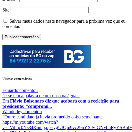
Site
Salvar meus dados neste navegador para a próxima vez que eu
comentar.
Últimos comentários
Eduardo
comentou
"esse tem a palavra de um risco na água."
Em
Flávio Bolsonaro diz que acabará com a reeleição para
presidente: “compromi...
Wanderley
comentou
"Outro candidato já havia prometido coisa semelhante.
https://m.youtube.com/watch?
v=_Vihqc0Ns34&amp;pp=ygUfQm9vc29uYXJvIGNvbnRyYSBhIHJ