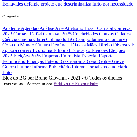
Bonavides defende projeto que descriminaliza furto por necessidade
Categorias
Acidente
Agendão
Análise
Arte
Atletismo
Brasil
Carnatal
Carnaval
2023
Carnaval 2024
Carnaval 2025
Celebridades
Chuvas
Cidades
Ciência
cinema
Clima
Coluna do BG
Comportamento
Concurso
Copa do Mundo
Cultura
Denúncia
Dia das Mães
Direito
Diversos
E
ai, bora correr?
Economia
Editorial
Educação
Eleições
Eleições
2022
Eleições 2026
Emprego
Entrevista
Especial
Esporte
Feminicídio
Finanças
Futebol
Gastronomia
Geral
Golpe
Greve
Guerra
Humor
Informe Publicitário
Internet
Jornalismo
Judiciário
Luto
Blog do BG por Bruno Giovanni - 2021 - © Todos os direitos
reservados - Acesse nossa
Política de Privacidade