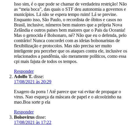
Isso sim, é o que pode se chamar de verdadeira restrição! Não
as “meia boca”, das quais o STF deu autonomia a governos e
municípios. Lá não se espera tempo ruim! Lá se previne.
Enquanto isso, São Paulo, o recordista de óbitos e casos no
Brasil, inclusive, números bem maiores que a própria Nova
Zelândia e outros paises bem maiores que o Pais da Oceania!
Mas o genocida é Bolsonaro, né? Não que eu o defenda, pelo
contrário! Nunca concordei com as ideias bolsonaristas de
flexibilização e protocolos. Mas não precisa ser muito
inteligente pra perceber que os ataques contra ele, inclusive os
relacionados a pandêmia, são meramente políticos, como essa
cpi mais fajuta de todos os tempos.
Responder
Adolfo T.
disse:
17/08/2021 às 20:29
Exagero da porra ! Até parece que vai evitar de propagar o
virus. Nao esqueça da máscara de papel e o alcoolzinho na
mao.Boa sorte p ela
Responder
Bolsovirus
disse:
17/08/2021 às 17:22