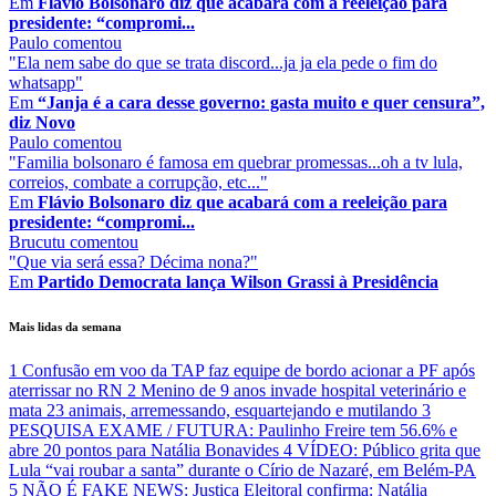
Em
Flávio Bolsonaro diz que acabará com a reeleição para
presidente: “compromi...
Paulo
comentou
"Ela nem sabe do que se trata discord...ja ja ela pede o fim do
whatsapp"
Em
“Janja é a cara desse governo: gasta muito e quer censura”,
diz Novo
Paulo
comentou
"Familia bolsonaro é famosa em quebrar promessas...oh a tv lula,
correios, combate a corrupção, etc..."
Em
Flávio Bolsonaro diz que acabará com a reeleição para
presidente: “compromi...
Brucutu
comentou
"Que via será essa? Décima nona?"
Em
Partido Democrata lança Wilson Grassi à Presidência
Mais lidas da semana
1
Confusão em voo da TAP faz equipe de bordo acionar a PF após
aterrissar no RN
2
Menino de 9 anos invade hospital veterinário e
mata 23 animais, arremessando, esquartejando e mutilando
3
PESQUISA EXAME / FUTURA: Paulinho Freire tem 56.6% e
abre 20 pontos para Natália Bonavides
4
VÍDEO: Público grita que
Lula “vai roubar a santa” durante o Círio de Nazaré, em Belém-PA
5
NÃO É FAKE NEWS: Justiça Eleitoral confirma: Natália