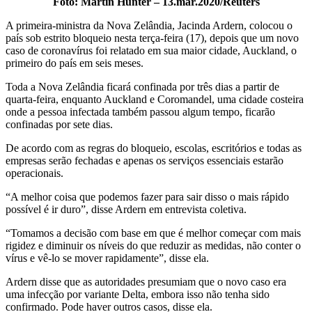
Foto: Martin Hunter – 13.mar.2020/Reuters
A primeira-ministra da Nova Zelândia, Jacinda Ardern, colocou o
país sob estrito bloqueio nesta terça-feira (17), depois que um novo
caso de coronavírus foi relatado em sua maior cidade, Auckland, o
primeiro do país em seis meses.
Toda a Nova Zelândia ficará confinada por três dias a partir de
quarta-feira, enquanto Auckland e Coromandel, uma cidade costeira
onde a pessoa infectada também passou algum tempo, ficarão
confinadas por sete dias.
De acordo com as regras do bloqueio, escolas, escritórios e todas as
empresas serão fechadas e apenas os serviços essenciais estarão
operacionais.
“A melhor coisa que podemos fazer para sair disso o mais rápido
possível é ir duro”, disse Ardern em entrevista coletiva.
“Tomamos a decisão com base em que é melhor começar com mais
rigidez e diminuir os níveis do que reduzir as medidas, não conter o
vírus e vê-lo se mover rapidamente”, disse ela.
Ardern disse que as autoridades presumiam que o novo caso era
uma infecção por variante Delta, embora isso não tenha sido
confirmado. Pode haver outros casos, disse ela.