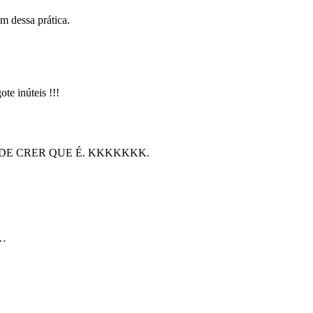
m dessa prática.
e inúteis !!!
E CRER QUE É. KKKKKKK.
)…