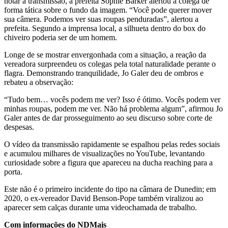
notar a transmissão, a prefeita Sophie Barker alertou a colega de
forma tática sobre o fundo da imagem. “Você pode querer mover
sua câmera. Podemos ver suas roupas penduradas”, alertou a
prefeita. Segundo a imprensa local, a silhueta dentro do box do
chiveiro poderia ser de um homem.
Longe de se mostrar envergonhada com a situação, a reação da
vereadora surpreendeu os colegas pela total naturalidade perante o
flagra. Demonstrando tranquilidade, Jo Galer deu de ombros e
rebateu a observação:
“Tudo bem… vocês podem me ver? Isso é ótimo. Vocês podem ver
minhas roupas, podem me ver. Não há problema algum”, afirmou Jo
Galer antes de dar prosseguimento ao seu discurso sobre corte de
despesas.
O vídeo da transmissão rapidamente se espalhou pelas redes sociais
e acumulou milhares de visualizações no YouTube, levantando
curiosidade sobre a figura que apareceu na ducha reaching para a
porta.
Este não é o primeiro incidente do tipo na câmara de Dunedin; em
2020, o ex-vereador David Benson-Pope também viralizou ao
aparecer sem calças durante uma videochamada de trabalho.
Com informações do NDMais