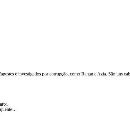
 cafagestes e investigados por corrupção, como Renan e Azia. São un
aro).
loquente…