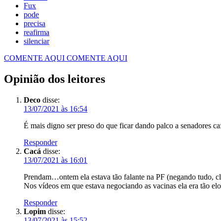
Fux
pode
precisa
reafirma
silenciar
COMENTE AQUI
COMENTE AQUI
Opinião dos leitores
Deco
disse:
13/07/2021 às 16:54
É mais digno ser preso do que ficar dando palco a senadores
Responder
Cacá
disse:
13/07/2021 às 16:01
Prendam…ontem ela estava tão falante na PF (negando tudo, cl
Nos vídeos em que estava negociando as vacinas ela era tão e
Responder
Lopim
disse:
13/07/2021 às 15:52