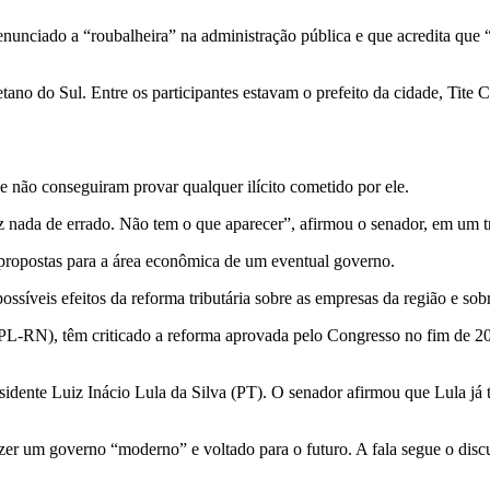
unciado a “roubalheira” na administração pública e que acredita que “e
ano do Sul. Entre os participantes estavam o prefeito da cidade, Tite 
e não conseguiram provar qualquer ilícito cometido por ele.
 nada de errado. Não tem o que aparecer”, afirmou o senador, em um t
propostas para a área econômica de um eventual governo.
síveis efeitos da reforma tributária sobre as empresas da região e sob
L-RN), têm criticado a reforma aprovada pelo Congresso no fim de 202
sidente Luiz Inácio Lula da Silva (PT). O senador afirmou que Lula já t
azer um governo “moderno” e voltado para o futuro. A fala segue o dis