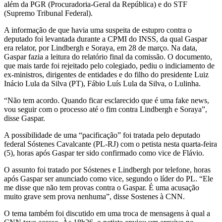
além da PGR (Procuradoria-Geral da República) e do STF
(Supremo Tribunal Federal).
A informação de que havia uma suspeita de estupro contra o
deputado foi levantada durante a CPMI do INSS, da qual Gaspar
era relator, por Lindbergh e Soraya, em 28 de março. Na data,
Gaspar fazia a leitura do relatório final da comissão. O documento,
que mais tarde foi rejeitado pelo colegiado, pediu o indiciamento de
ex-ministros, dirigentes de entidades e do filho do presidente Luiz
Inácio Lula da Silva (PT), Fábio Luís Lula da Silva, o Lulinha.
“Não tem acordo. Quando ficar esclarecido que é uma fake news,
vou seguir com o processo até o fim contra Lindbergh e Soraya”,
disse Gaspar.
A possibilidade de uma “pacificação” foi tratada pelo deputado
federal Sóstenes Cavalcante (PL-RJ) com o petista nesta quarta-feira
(5), horas após Gaspar ter sido confirmado como vice de Flávio.
O assunto foi tratado por Sóstenes e Lindbergh por telefone, horas
após Gaspar ser anunciado como vice, segundo o líder do PL. “Ele
me disse que não tem provas contra o Gaspar. É uma acusação
muito grave sem prova nenhuma”, disse Sostenes à CNN.
O tema também foi discutido em uma troca de mensagens à qual a