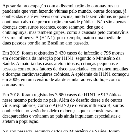
Apesar da preocupação com a disseminação do coronavírus na
pandemia que vem fazendo vítimas pelo mundo, outras doenças, já
conhecidas e até evitáveis com vacina, ainda fazem vítimas no país e
continuam alvo de preocupação em saúde pública. Não são apenas
doenças com surtos recentes, como sarampo, dengue e
chikungunya, mas também gripes, como a causada pelo coronavírus.
O vírus influenza A (H1N1), por exemplo, matou uma média de
duas pessoas por dia no Brasil no ano passado.
Em 2019, foram registrados 3.430 casos de infecção e 796 mortes
em decorrência da infecção por H1N1, segundo o Ministério da
Saúde. A maioria dos casos afetou idosos, crianças pequenas e
pessoas com outros fatores de risco associados, como pneumopatias
e doenças cardiovasculares crônicas. A epidemia de H1N1 começou
em 2009, em um cenário de alarde similar ao vivido hoje com o
coronavírus.
Em 2018, foram registrados 3.880 casos de H1N1, e 917 óbitos
nesse mesmo período no país. Além do desafio desse e de outros
vírus respiratórios, como o A(H3N2) e o vírus influenza B, surtos
conhecidos no verão brasileiro e doenças que se consideravam
desaparecidas e voltaram ao país ainda inquietam especialistas e
afetam a população.
No ano passado, segundo dados do Ministério da Saúde, foram