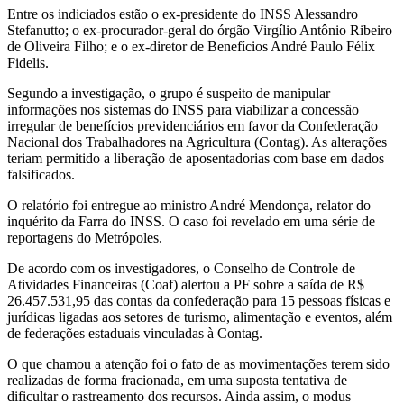
Entre os indiciados estão o ex-presidente do INSS Alessandro
Stefanutto; o ex-procurador-geral do órgão Virgílio Antônio Ribeiro
de Oliveira Filho; e o ex-diretor de Benefícios André Paulo Félix
Fidelis.
Segundo a investigação, o grupo é suspeito de manipular
informações nos sistemas do INSS para viabilizar a concessão
irregular de benefícios previdenciários em favor da Confederação
Nacional dos Trabalhadores na Agricultura (Contag). As alterações
teriam permitido a liberação de aposentadorias com base em dados
falsificados.
O relatório foi entregue ao ministro André Mendonça, relator do
inquérito da Farra do INSS. O caso foi revelado em uma série de
reportagens do Metrópoles.
De acordo com os investigadores, o Conselho de Controle de
Atividades Financeiras (Coaf) alertou a PF sobre a saída de R$
26.457.531,95 das contas da confederação para 15 pessoas físicas e
jurídicas ligadas aos setores de turismo, alimentação e eventos, além
de federações estaduais vinculadas à Contag.
O que chamou a atenção foi o fato de as movimentações terem sido
realizadas de forma fracionada, em uma suposta tentativa de
dificultar o rastreamento dos recursos. Ainda assim, o modus