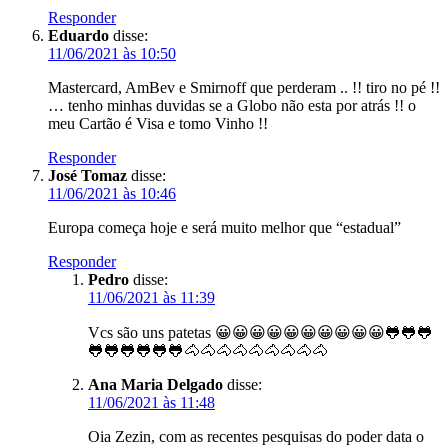
Responder
Eduardo
disse:
11/06/2021 às 10:50
Mastercard, AmBev e Smirnoff que perderam .. !! tiro no pé !!
… tenho minhas duvidas se a Globo não esta por atrás !! o
meu Cartão é Visa e tomo Vinho !!
Responder
José Tomaz
disse:
11/06/2021 às 10:46
Europa começa hoje e será muito melhor que “estadual”
Responder
Pedro
disse:
11/06/2021 às 11:39
Vcs são uns patetas 😀😀😀😀😀😀😀😀😀😀🐸🐸🐸
🐸🐸🐸🐸🐸🐸🐴🐴🐴🐴🐴🐴🐴🐴🐴
Ana Maria Delgado
disse:
11/06/2021 às 11:48
Oia Zezin, com as recentes pesquisas do poder data o