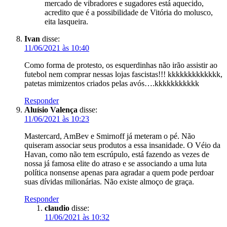
mercado de vibradores e sugadores está aquecido,
acredito que é a possibilidade de Vitória do molusco,
eita lasqueira.
Ivan
disse:
11/06/2021 às 10:40
Como forma de protesto, os esquerdinhas não irão assistir ao
futebol nem comprar nessas lojas fascistas!!! kkkkkkkkkkkkk,
patetas mimizentos criados pelas avós….kkkkkkkkkkk
Responder
Aluísio Valença
disse:
11/06/2021 às 10:23
Mastercard, AmBev e Smirnoff já meteram o pé. Não
quiseram associar seus produtos a essa insanidade. O Véio da
Havan, como não tem escrúpulo, está fazendo as vezes de
nossa já famosa elite do atraso e se associando a uma luta
política nonsense apenas para agradar a quem pode perdoar
suas dívidas milionárias. Não existe almoço de graça.
Responder
claudio
disse:
11/06/2021 às 10:32