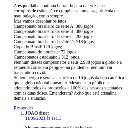
A esquerdalha continua berrando para dar vez a seus
corruptos de estimação e cumplices, numa saga ridícula de
manipulação, como sempre.
Mas vamos desenhar os fatos:
Campeonato brasileiro da série A: 380 jogos;
Campeonato brasileiro da série B: 380 jogos;
Campeonato brasileiro da série C: 206 jogos;
Campeonato brasileiro da série D: 518 jogos;
Copa do Brasil: 120 jogos;
Campeonato do nordeste: 72 jogos;
Campeonatos estaduais: 1.312 jogos.
Nenhum desses campeonatos e seus 2.988 jogos a globo e a
esquerda considera perigoso na pandemia, nenhum vai
transmitir o covid.
Só tem perigo e será catastrófico os 16 jogos da copa américa
que a globo não vai transmitir. Mesmo sem público e
adotando todos os protocolos e 100% das pessoas vacinadas
com as duas doses. Entenderam? Acho que está cristalina
demais a situação.
Responder
JOAO
disse:
11/06/2021 às 11:13
Muuummmmm segura a baba boi vei