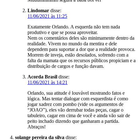
Lindomar
disse:
11/06/2021 às 11:25
Exatamente Orlando. A esquerda não tem nada
produtivo e que se possa aproveitar.
Nem os comentários deles são minimamente dentro da
realidade. Vivem no mundo da mentira e dele
dependem para suportar a dor que a realidade provoca.
Morrem de inveja, estão desolados, sofrendo com a
falta da mamata que os recursos públicos propiciam e a
distribuição de cargos e função davam.
Acorda Brasil
disse:
11/06/2021 às 14:21
Orlando, sua atitude é louvável mostrando fatos e
lógica. Mas tentar dialogar com esquerdista é como
jogar xadrez com pombo (vide os argumentos de
“JOAO”), eles vão derrubar todas peças, cagar o
tabuleiro, cagar em cima de você e ainda vão sair de
peito inchado dizendo que ganharam a partida.
Abraços!
solange pereira da silva
disse: