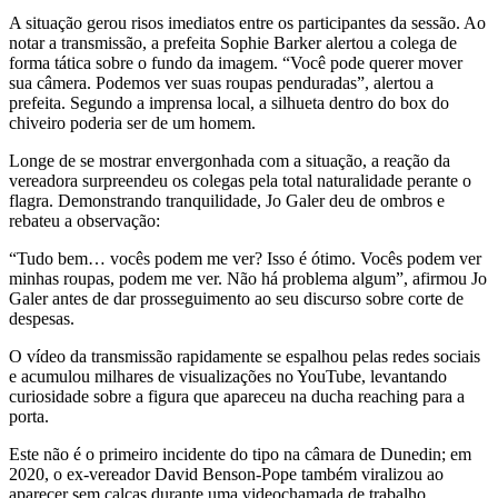
A situação gerou risos imediatos entre os participantes da sessão. Ao
notar a transmissão, a prefeita Sophie Barker alertou a colega de
forma tática sobre o fundo da imagem. “Você pode querer mover
sua câmera. Podemos ver suas roupas penduradas”, alertou a
prefeita. Segundo a imprensa local, a silhueta dentro do box do
chiveiro poderia ser de um homem.
Longe de se mostrar envergonhada com a situação, a reação da
vereadora surpreendeu os colegas pela total naturalidade perante o
flagra. Demonstrando tranquilidade, Jo Galer deu de ombros e
rebateu a observação:
“Tudo bem… vocês podem me ver? Isso é ótimo. Vocês podem ver
minhas roupas, podem me ver. Não há problema algum”, afirmou Jo
Galer antes de dar prosseguimento ao seu discurso sobre corte de
despesas.
O vídeo da transmissão rapidamente se espalhou pelas redes sociais
e acumulou milhares de visualizações no YouTube, levantando
curiosidade sobre a figura que apareceu na ducha reaching para a
porta.
Este não é o primeiro incidente do tipo na câmara de Dunedin; em
2020, o ex-vereador David Benson-Pope também viralizou ao
aparecer sem calças durante uma videochamada de trabalho.