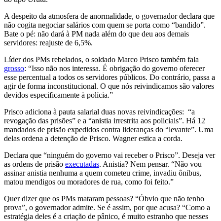
A despeito da atmosfera de anormalidade, o governador declara que
não cogita negociar salários com quem se porta como “bandido”.
Bate o pé: não dará à PM nada além do que deu aos demais
servidores: reajuste de 6,5%.
Líder dos PMs rebelados, o soldado Marco Prisco também fala
grosso
: “Isso não nos interessa. É obrigação do governo oferecer
esse percentual a todos os servidores públicos. Do contrário, passa a
agir de forma inconstitucional. O que nós reivindicamos são valores
devidos especificamente à polícia.”
Prisco adiciona à pauta salarial duas novas reivindicações: “a
revogação das prisões” e a “anistia irrestrita aos policiais”. Há 12
mandados de prisão expedidos contra lideranças do “levante”. Uma
delas ordena a detenção de Prisco. Wagner estica a corda.
Declara que “ninguém do governo vai receber o Prisco”. Deseja ver
as ordens de prisão
executadas
. Anistia? Nem pensar. “Não vou
assinar anistia nenhuma a quem cometeu crime, invadiu ônibus,
matou mendigos ou moradores de rua, como foi feito.”
Quer dizer que os PMs mataram pessoas? “Óbvio que não tenho
prova”, o governador admite. Se é assim, por que acusa? “Como a
estratégia deles é a criação de pânico, é muito estranho que nesses