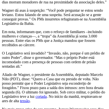
dias morram moradores de rua na proximidade da associação deles.”
Wagner dá asas à suspeição: “Você pode perguntar se estou sendo
leviano. Estou falando de uma suspeita. Será acusação se a gente
conseguir provas.” Os PMs insurretos refugiraram-se na Assembléia
Legislativa da Bahia.
Em nota, informaram que, com o reforço de familiares –incluindo
mulheres e crianças—, a “tropa” da Assembléia já soma 3.000
pessoas. Entre elas os PMs que a Justiça mandou que fossem
recolhidos ao cárcere.
O Legislativo será invadido? “Invasão, não, porque é um prédio de
outro Poder”, disse o governador. “Mas o próprio Poder está
incomodado com a presença de pessoas com ordem de prisão
sentadas ali.”
Aliado de Wagner, o presidente da Assembléia, deputado Marcelo
Nilo (PDT), disse: “Quero a Casa que eu presido de volta. Não
posso permitir que o Poder Legislativo seja esconderijo de
foragidos.” Fixou prazo para a saída dos intrusos: zero hora desata
segunda (6). O ultimato foi ignorado. Sob cerco militar, o prédio do
Legislativo teve a luz
cortada
. No início da manhã, respiravam-se
ares de alta
tensão
.