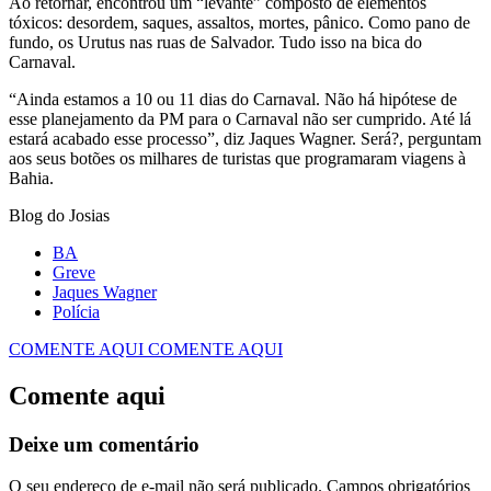
Ao retornar, encontrou um “levante” composto de elementos
tóxicos: desordem, saques, assaltos, mortes, pânico. Como pano de
fundo, os Urutus nas ruas de Salvador. Tudo isso na bica do
Carnaval.
“Ainda estamos a 10 ou 11 dias do Carnaval. Não há hipótese de
esse planejamento da PM para o Carnaval não ser cumprido. Até lá
estará acabado esse processo”, diz Jaques Wagner. Será?, perguntam
aos seus botões os milhares de turistas que programaram viagens à
Bahia.
Blog do Josias
BA
Greve
Jaques Wagner
Polícia
COMENTE AQUI
COMENTE AQUI
Comente aqui
Deixe um comentário
O seu endereço de e-mail não será publicado.
Campos obrigatórios