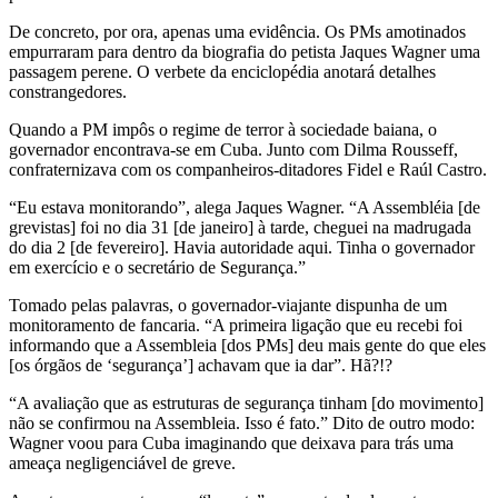
De concreto, por ora, apenas uma evidência. Os PMs amotinados
empurraram para dentro da biografia do petista Jaques Wagner uma
passagem perene. O verbete da enciclopédia anotará detalhes
constrangedores.
Quando a PM impôs o regime de terror à sociedade baiana, o
governador encontrava-se em Cuba. Junto com Dilma Rousseff,
confraternizava com os companheiros-ditadores Fidel e Raúl Castro.
“Eu estava monitorando”, alega Jaques Wagner. “A Assembléia [de
grevistas] foi no dia 31 [de janeiro] à tarde, cheguei na madrugada
do dia 2 [de fevereiro]. Havia autoridade aqui. Tinha o governador
em exercício e o secretário de Segurança.”
Tomado pelas palavras, o governador-viajante dispunha de um
monitoramento de fancaria. “A primeira ligação que eu recebi foi
informando que a Assembleia [dos PMs] deu mais gente do que eles
[os órgãos de ‘segurança’] achavam que ia dar”. Hã?!?
“A avaliação que as estruturas de segurança tinham [do movimento]
não se confirmou na Assembleia. Isso é fato.” Dito de outro modo:
Wagner voou para Cuba imaginando que deixava para trás uma
ameaça negligenciável de greve.