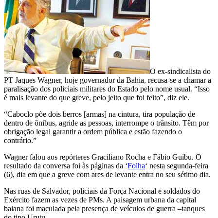
O ex-sindicalista do
PT Jaques Wagner, hoje governador da Bahia, recusa-se a chamar a
paralisação dos policiais militares do Estado pelo nome usual. “Isso
é mais levante do que greve, pelo jeito que foi feito”, diz ele.
“Caboclo põe dois berros [armas] na cintura, tira população de
dentro de ônibus, agride as pessoas, interrompe o trânsito. Têm por
obrigação legal garantir a ordem pública e estão fazendo o
contrário.”
Wagner falou aos repórteres Graciliano Rocha e Fábio Guibu. O
resultado da conversa foi às páginas da ‘
Folha
‘ nesta segunda-feira
(6), dia em que a greve com ares de levante entra no seu sétimo dia.
Nas ruas de Salvador, policiais da Força Nacional e soldados do
Exército fazem as vezes de PMs. A paisagem urbana da capital
baiana foi maculada pela presença de veículos de guerra –tanques
do tipo Urutu.