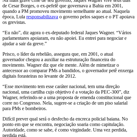
Na mais grave crise de seu governo, Jaques Wagner vive seus dias
de Cesar Borges, o ex-pefelê que governava a Bahia em 2001,
quando a PM promoveu movimento semelhante ao atual. Naquela
época, Lula
responsabilizava
o governo pelos saques e o PT apoiava
os grevistas.
“Eu não”, diz agora o ex-deputado federal Jaques Wagner. “Vários
parlamentares apoiaram, eu não apoiei. Eu entrei para negociar e
ajudar a sair da greve.”
Prisco, o líder da rebelião, assegura que, em 2001, o atual
governador chegou a auxiliar na estruturação financeira do
movimento. Wagner diz que ele mente. Além de mimetizar o
antecessor ao comparar PMs a bandidos, o governador petê enxerga
digitais forasteiras no levante de 2012.
“Esse movimento tem esse caráter nacional, tem uma direção
nacional, uma cartilha cujo objetivo é a votação da PEC-300”, diz
Wagner, referindo-se a uma proposta de emenda constitucional que
corre no Congresso. Nela, sugere-se a criação de um piso salarial
para PMs e bombeiros.
Difícil prever qual será o desfecho da encreca policial baiana. No
ponto em que se encontra, negociação soaria como capitulação.
Autoridade, como se sabe, é como virgindade. Uma vez perdida,
perdida está.