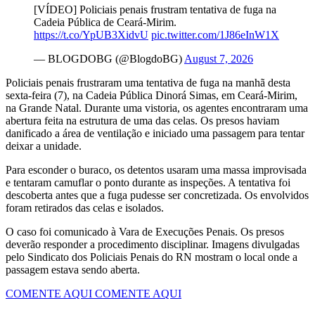
[VÍDEO] Policiais penais frustram tentativa de fuga na
Cadeia Pública de Ceará-Mirim.
https://t.co/YpUB3XidvU
pic.twitter.com/1J86eInW1X
— BLOGDOBG (@BlogdoBG)
August 7, 2026
Policiais penais frustraram uma tentativa de fuga na manhã desta
sexta-feira (7), na Cadeia Pública Dinorá Simas, em Ceará-Mirim,
na Grande Natal. Durante uma vistoria, os agentes encontraram uma
abertura feita na estrutura de uma das celas. Os presos haviam
danificado a área de ventilação e iniciado uma passagem para tentar
deixar a unidade.
Para esconder o buraco, os detentos usaram uma massa improvisada
e tentaram camuflar o ponto durante as inspeções. A tentativa foi
descoberta antes que a fuga pudesse ser concretizada. Os envolvidos
foram retirados das celas e isolados.
O caso foi comunicado à Vara de Execuções Penais. Os presos
deverão responder a procedimento disciplinar. Imagens divulgadas
pelo Sindicato dos Policiais Penais do RN mostram o local onde a
passagem estava sendo aberta.
COMENTE AQUI
COMENTE AQUI