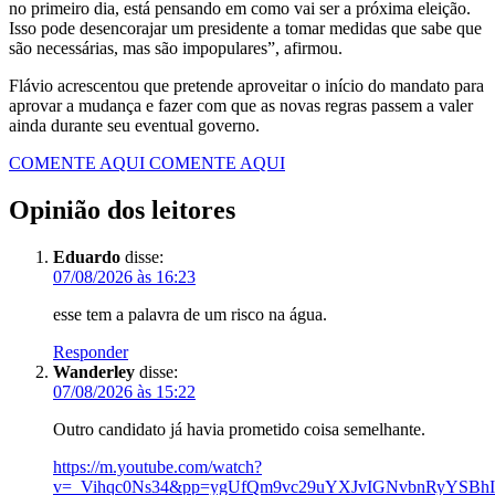
no primeiro dia, está pensando em como vai ser a próxima eleição.
Isso pode desencorajar um presidente a tomar medidas que sabe que
são necessárias, mas são impopulares”, afirmou.
Flávio acrescentou que pretende aproveitar o início do mandato para
aprovar a mudança e fazer com que as novas regras passem a valer
ainda durante seu eventual governo.
COMENTE AQUI
COMENTE AQUI
Opinião dos leitores
Eduardo
disse:
07/08/2026 às 16:23
esse tem a palavra de um risco na água.
Responder
Wanderley
disse:
07/08/2026 às 15:22
Outro candidato já havia prometido coisa semelhante.
https://m.youtube.com/watch?
v=_Vihqc0Ns34&pp=ygUfQm9vc29uYXJvIGNvbnRyYSB