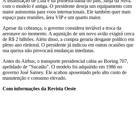
A insatisfação de Lula e da primeira-dama do país, Janja da Silva,
com o modelo é antiga. O presidente deseja um equipamento com
maior autonomia para voos internacionais. Ele também quer mais
espaço para reuniões, área VIP e um quarto maior.
Apesar da cobrança, o governo considera inviável a troca da
aeronave no momento. A aquisição de um novo avião exigirá cerca
de R$ 2 bilhões. Além disso, a compra geraria desgaste político em
pleno ano eleitoral. O presidente já indicou em outras ocasiões que
sua queixa não provocará mudanças imediatas.
Antes do Airbus, o transporte presidencial cabia ao Boeing 707,
apelidado de “Sucatão”. O modelo foi adquirido em 1986 no
governo José Sarney. Ele acabou aposentado pelo alto custo de
manutenção e consumo elevado.
Com informações da Revista Oeste