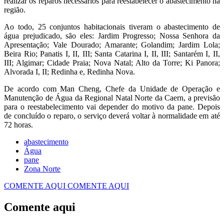
realizar os reparos necessários para reestabelecer o abastecimento na
região.
Ao todo, 25 conjuntos habitacionais tiveram o abastecimento de
água prejudicado, são eles: Jardim Progresso; Nossa Senhora da
Apresentação; Vale Dourado; Amarante; Golandim; Jardim Lola;
Beira Rio; Panatis I, II, III; Santa Catarina I, II, III; Santarém I, II,
III; Algimar; Cidade Praia; Nova Natal; Alto da Torre; Ki Panora;
Alvorada I, II; Redinha e, Redinha Nova.
De acordo com Man Cheng, Chefe da Unidade de Operação e
Manutenção de Água da Regional Natal Norte da Caern, a previsão
para o reestabelecimento vai depender do motivo da pane. Depois
de concluído o reparo, o serviço deverá voltar à normalidade em até
72 horas.
abastecimento
Água
pane
Zona Norte
COMENTE AQUI
COMENTE AQUI
Comente aqui