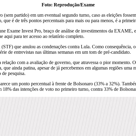
Foto: Reprodução/Exame
ro (sem partido) em um eventual segundo turno, caso as eleições fossem
 que é de três pontos percentuais para mais ou para menos, é a primeir
e Exame Invest Pro, braço de análise de investimentos da EXAME, e o
e aqui para ter acesso ao relatório completo.
 (STF) que anulou as condenações contra Lula. Como consequência, o e
érie de entrevistas nas últimas semanas em um tom de pré-candidato.
relação com a avaliação de governo, que atravessa o pior momento. Os
, que ainda patina, apesar de já percebemos em algumas regiões uma m
 de pesquisa.
ece um ponto percentual à frente de Bolsonaro (33% a 32%). Também é 
om 18% das intenções de voto no primeiro turno, contra 33% de Bolsona