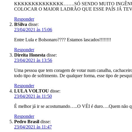
KKKKKKKKKKKKKK…….SÓ SENDO MUITO INGÊNUO 
COLOCAR O MAIOR LADRÃO QUE ESSE PAÍS JÁ TEV
Responder
BSilva
disse:
23/04/2021 às 15:06
Entre Lula e Bolsonaro???? Estamos lascados!!!!!!!!
Responder
Direita Honesta
disse:
23/04/2021 às 13:56
Uma pessoa que tem coragem de votar num canalha, cachaceiro, 
todo tipo de sofrimento. De qualquer forma, esse tipo de pesquis
Responder
LULA VOLTOU
disse:
23/04/2021 às 11:50
É melhor já ir se acostumando…..O VÉI é duro….Quem não q
Responder
Pedro Brasil
disse:
23/04/2021 às 11:47