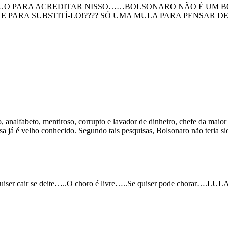
PARA ACREDITAR NISSO……BOLSONARO NÃO É UM BOM
E PARA SUBSTITÍ-LO!???? SÓ UMA MULA PARA PENSAR D
analfabeto, mentiroso, corrupto e lavador de dinheiro, chefe da maio
a já é velho conhecido. Segundo tais pesquisas, Bolsonaro não teria sido
uiser cair se deite…..O choro é livre…..Se quiser pode chorar….