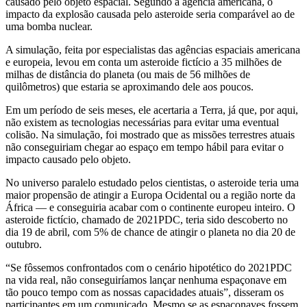
causado pelo objeto espacial. Segundo a agência americana, o
impacto da explosão causada pelo asteroide seria comparável ao de
uma bomba nuclear.
A simulação, feita por especialistas das agências espaciais americana
e europeia, levou em conta um asteroide fictício a 35 milhões de
milhas de distância do planeta (ou mais de 56 milhões de
quilômetros) que estaria se aproximando dele aos poucos.
Em um período de seis meses, ele acertaria a Terra, já que, por aqui,
não existem as tecnologias necessárias para evitar uma eventual
colisão. Na simulação, foi mostrado que as missões terrestres atuais
não conseguiriam chegar ao espaço em tempo hábil para evitar o
impacto causado pelo objeto.
No universo paralelo estudado pelos cientistas, o asteroide teria uma
maior propensão de atingir a Europa Ocidental ou a região norte da
África — e conseguiria acabar com o continente europeu inteiro. O
asteroide fictício, chamado de 2021PDC, teria sido descoberto no
dia 19 de abril, com 5% de chance de atingir o planeta no dia 20 de
outubro.
“Se fôssemos confrontados com o cenário hipotético do 2021PDC
na vida real, não conseguiríamos lançar nenhuma espaçonave em
tão pouco tempo com as nossas capacidades atuais”, disseram os
participantes em um comunicado. Mesmo se as espaçonaves fossem