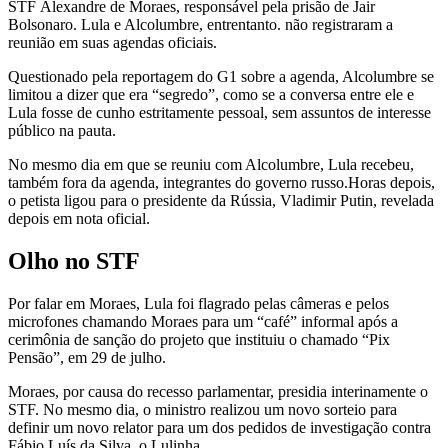
STF Alexandre de Moraes, responsável pela prisão de Jair
Bolsonaro. Lula e Alcolumbre, entrentanto. não registraram a
reunião em suas agendas oficiais.
Questionado pela reportagem do G1 sobre a agenda, Alcolumbre se
limitou a dizer que era “segredo”, como se a conversa entre ele e
Lula fosse de cunho estritamente pessoal, sem assuntos de interesse
público na pauta.
No mesmo dia em que se reuniu com Alcolumbre,
Lula recebeu,
também fora da agenda, integrantes do governo russo.
Horas depois,
o petista ligou para o presidente da Rússia, Vladimir Putin, revelada
depois em nota oficial.
Olho no STF
Por falar em Moraes, Lula foi flagrado pelas câmeras e pelos
microfones chamando Moraes para um “café” informal após a
cerimônia de sanção do projeto que instituiu o chamado “Pix
Pensão”, em 29 de julho.
Moraes, por causa do recesso parlamentar, presidia interinamente o
STF. No mesmo dia, o ministro realizou um novo sorteio para
definir um novo relator para um dos pedidos de investigação contra
Fábio Luís da Silva, o Lulinha.