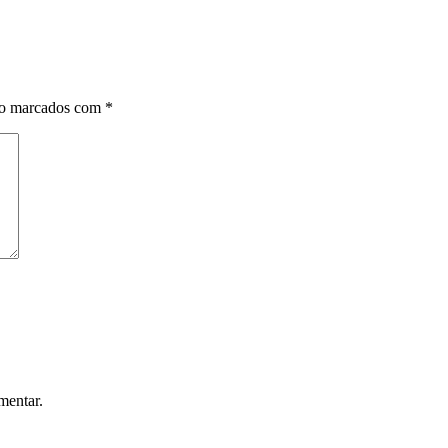
ão marcados com
*
mentar.