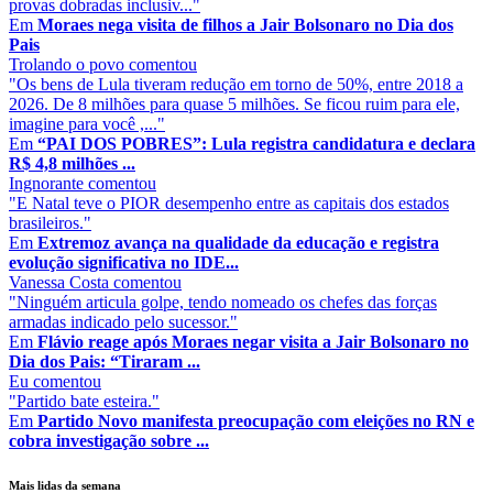
provas dobradas inclusiv..."
Em
Moraes nega visita de filhos a Jair Bolsonaro no Dia dos
Pais
Trolando o povo
comentou
"Os bens de Lula tiveram redução em torno de 50%, entre 2018 a
2026. De 8 milhões para quase 5 milhões. Se ficou ruim para ele,
imagine para você ,..."
Em
“PAI DOS POBRES”: Lula registra candidatura e declara
R$ 4,8 milhões ...
Ingnorante
comentou
"E Natal teve o PIOR desempenho entre as capitais dos estados
brasileiros."
Em
Extremoz avança na qualidade da educação e registra
evolução significativa no IDE...
Vanessa Costa
comentou
"Ninguém articula golpe, tendo nomeado os chefes das forças
armadas indicado pelo sucessor."
Em
Flávio reage após Moraes negar visita a Jair Bolsonaro no
Dia dos Pais: “Tiraram ...
Eu
comentou
"Partido bate esteira."
Em
Partido Novo manifesta preocupação com eleições no RN e
cobra investigação sobre ...
Mais lidas da semana