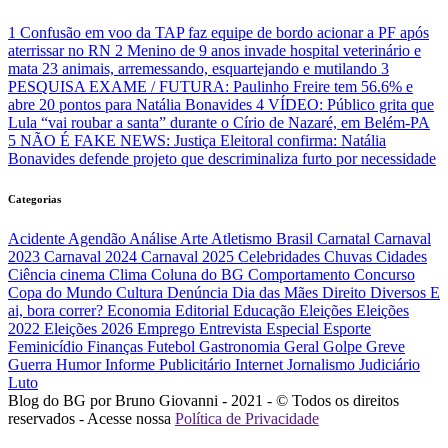
1
Confusão em voo da TAP faz equipe de bordo acionar a PF após
aterrissar no RN
2
Menino de 9 anos invade hospital veterinário e
mata 23 animais, arremessando, esquartejando e mutilando
3
PESQUISA EXAME / FUTURA: Paulinho Freire tem 56.6% e
abre 20 pontos para Natália Bonavides
4
VÍDEO: Público grita que
Lula “vai roubar a santa” durante o Círio de Nazaré, em Belém-PA
5
NÃO É FAKE NEWS: Justiça Eleitoral confirma: Natália
Bonavides defende projeto que descriminaliza furto por necessidade
Categorias
Acidente
Agendão
Análise
Arte
Atletismo
Brasil
Carnatal
Carnaval
2023
Carnaval 2024
Carnaval 2025
Celebridades
Chuvas
Cidades
Ciência
cinema
Clima
Coluna do BG
Comportamento
Concurso
Copa do Mundo
Cultura
Denúncia
Dia das Mães
Direito
Diversos
E
ai, bora correr?
Economia
Editorial
Educação
Eleições
Eleições
2022
Eleições 2026
Emprego
Entrevista
Especial
Esporte
Feminicídio
Finanças
Futebol
Gastronomia
Geral
Golpe
Greve
Guerra
Humor
Informe Publicitário
Internet
Jornalismo
Judiciário
Luto
Blog do BG por Bruno Giovanni - 2021 - © Todos os direitos
reservados - Acesse nossa
Política de Privacidade