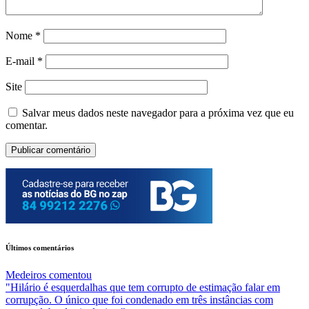
Nome
*
E-mail
*
Site
Salvar meus dados neste navegador para a próxima vez que eu
comentar.
Últimos comentários
Medeiros
comentou
"Hilário é esquerdalhas que tem corrupto de estimação falar em
corrupção. O único que foi condenado em três instâncias com