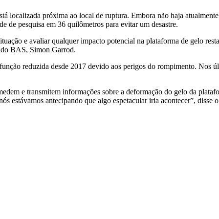
tá localizada próxima ao local de ruptura. Embora não haja atualmente 
ade de pesquisa em 36 quilômetros para evitar um desastre.
situação e avaliar qualquer impacto potencial na plataforma de gelo re
es do BAS, Simon Garrod.
função reduzida desde 2017 devido aos perigos do rompimento. Nos últ
dem e transmitem informações sobre a deformação do gelo da platafo
 nós estávamos antecipando que algo espetacular iria acontecer”, diss