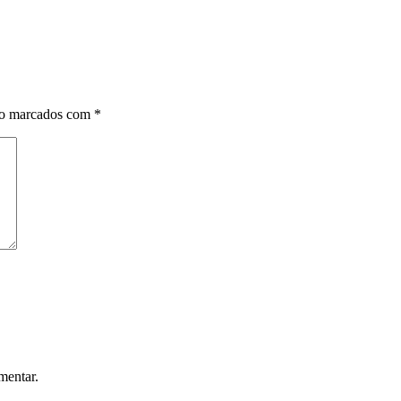
ão marcados com
*
mentar.