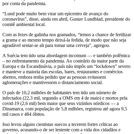
por conta da pandemia.
“Lund pode muito bem virar um epicentro de avanço do
coronavírus”, disse, ainda em abril, Gustav Lundblad, presidente do
comitê ambiental local.
Com as fezes de galinha nos gramados, “temos a chance de fertilizar
a grama e ao mesmo tempo deixá-la fedida, de modo que não seja
agradável sentar-se ali para tomar uma cerveja”, agregou.
A Suécia tem tido uma abordagem incomum — e também polêmica
– no enfrentamento da pandemia. Ao contrário da maior parte da
Europa e da Escandinávia, o país não impôs um “lockdown” severo
e manteve a maioria das escolas, bares, restaurantes e comércios
abertos, embora tenha pedido que as pessoas evitassem
aglomerações e mantivessem o distanciamento social.
O país de 10,2 milhões de habitantes tem tido um número de
infectados (22,3 mil, segundo a OMS em 4 de maio) e mortos pela
covid-19 (2,6 mil) bem maior que seus vizinhos nórdicos — a
Dinamarca, com população de 5,8 milhões, registrou até agora 9,5
mil casos e 484 óbitos.
Isso levou alguns cientistas suecos a tecerem fortes críticas ao
governo, acusando-o de ser leniente com a vida dos cidadãos e