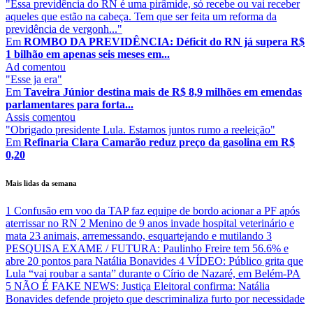
"Essa previdência do RN é uma pirâmide, só recebe ou vai receber
aqueles que estão na cabeça. Tem que ser feita um reforma da
previdência de vergonh..."
Em
ROMBO DA PREVIDÊNCIA: Déficit do RN já supera R$
1 bilhão em apenas seis meses em...
Ad
comentou
"Esse ja era"
Em
Taveira Júnior destina mais de R$ 8,9 milhões em emendas
parlamentares para forta...
Assis
comentou
"Obrigado presidente Lula. Estamos juntos rumo a reeleição"
Em
Refinaria Clara Camarão reduz preço da gasolina em R$
0,20
Mais lidas da semana
1
Confusão em voo da TAP faz equipe de bordo acionar a PF após
aterrissar no RN
2
Menino de 9 anos invade hospital veterinário e
mata 23 animais, arremessando, esquartejando e mutilando
3
PESQUISA EXAME / FUTURA: Paulinho Freire tem 56.6% e
abre 20 pontos para Natália Bonavides
4
VÍDEO: Público grita que
Lula “vai roubar a santa” durante o Círio de Nazaré, em Belém-PA
5
NÃO É FAKE NEWS: Justiça Eleitoral confirma: Natália
Bonavides defende projeto que descriminaliza furto por necessidade