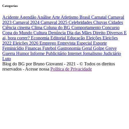
Categorias
Acidente
Agendão
Análise
Arte
Atletismo
Brasil
Carnatal
Carnaval
2023
Carnaval 2024
Carnaval 2025
Celebridades
Chuvas
Cidades
Ciência
cinema
Clima
Coluna do BG
Comportamento
Concurso
Copa do Mundo
Cultura
Denúncia
Dia das Mães
Direito
Diversos
E
ai, bora correr?
Economia
Editorial
Educação
Eleições
Eleições
2022
Eleições 2026
Emprego
Entrevista
Especial
Esporte
Feminicídio
Finanças
Futebol
Gastronomia
Geral
Golpe
Greve
Guerra
Humor
Informe Publicitário
Internet
Jornalismo
Judiciário
Luto
Blog do BG por Bruno Giovanni - 2021 - © Todos os direitos
reservados - Acesse nossa
Política de Privacidade