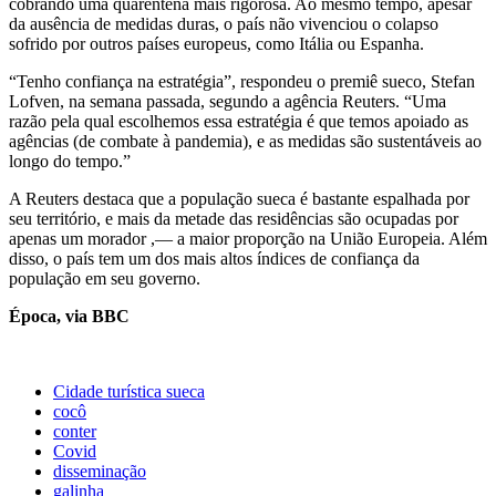
cobrando uma quarentena mais rigorosa. Ao mesmo tempo, apesar
da ausência de medidas duras, o país não vivenciou o colapso
sofrido por outros países europeus, como Itália ou Espanha.
“Tenho confiança na estratégia”, respondeu o premiê sueco, Stefan
Lofven, na semana passada, segundo a agência Reuters. “Uma
razão pela qual escolhemos essa estratégia é que temos apoiado as
agências (de combate à pandemia), e as medidas são sustentáveis ao
longo do tempo.”
A Reuters destaca que a população sueca é bastante espalhada por
seu território, e mais da metade das residências são ocupadas por
apenas um morador ,— a maior proporção na União Europeia. Além
disso, o país tem um dos mais altos índices de confiança da
população em seu governo.
Época, via BBC
Cidade turística sueca
cocô
conter
Covid
disseminação
galinha