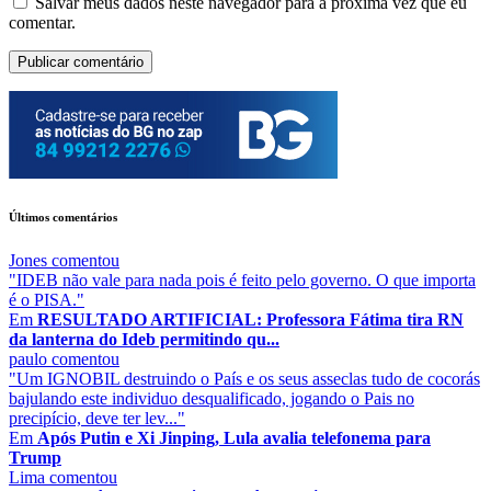
Salvar meus dados neste navegador para a próxima vez que eu
comentar.
Últimos comentários
Jones
comentou
"IDEB não vale para nada pois é feito pelo governo. O que importa
é o PISA."
Em
RESULTADO ARTIFICIAL: Professora Fátima tira RN
da lanterna do Ideb permitindo qu...
paulo
comentou
"Um IGNOBIL destruindo o País e os seus asseclas tudo de cocorás
bajulando este individuo desqualificado, jogando o Pais no
precipício, deve ter lev..."
Em
Após Putin e Xi Jinping, Lula avalia telefonema para
Trump
Lima
comentou