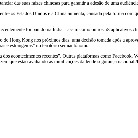
tanciar das suas raízes chinesas para garantir a adesão de uma audiência
tre os Estados Unidos e a China aumenta, causada pela forma com que 
entemente foi banido na Índia – assim como outros 58 aplicativos chine
o de Hong Kong nos próximos dias, uma decisão tomada após a aprovaçã
as e estrangeiras” no território semiautônomo.
 dos acontecimentos recentes”. Outras plataformas como Facebook, Wh
izem que estão avaliando as ramificações da lei de segurança nacion