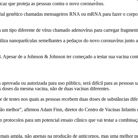
icaz que proteja as pessoas contra o novo coronavírus.
rial genético chamadas mensageiros RNA ou mRNA para fazer o corpo p
um tipo diferente de vírus chamado adenovírus para carregar fragment
iza nanopartículas semelhantes a pedaços do novo coronavírus junto a 
tal. Apesar de a Johnson & Johnson ter começado a testar sua vacina c
aprovada ou autorizada para uso público, será difícil para as pessoas 
s doses da mesma vacina, não de duas vacinas diferentes.
de de testes nos quais as pessoas recebem duas doses de substâncias dif
ão melhor”, afirmou Adam Finn, diretor do Centro de Vacinas Infantis 
 protocolos para um potencial ensaio clínico que vai testar a combinaç
mais ampla, não apenas na produção de anticorpos, mas uma melhor pro