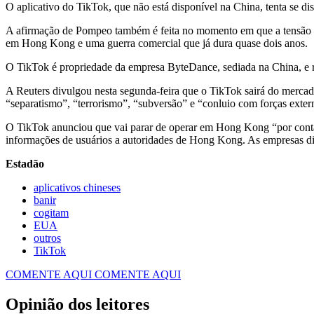
O aplicativo do TikTok, que não está disponível na China, tenta se dis
A afirmação de Pompeo também é feita no momento em que a tensão en
em Hong Kong e uma guerra comercial que já dura quase dois anos.
O TikTok é propriedade da empresa ByteDance, sediada na China, e rec
A Reuters divulgou nesta segunda-feira que o TikTok sairá do mercad
“separatismo”, “terrorismo”, “subversão” e “conluio com forças extern
O TikTok anunciou que vai parar de operar em Hong Kong “por conta
informações de usuários a autoridades de Hong Kong. As empresas d
Estadão
aplicativos chineses
banir
cogitam
EUA
outros
TikTok
COMENTE AQUI
COMENTE AQUI
Opinião dos leitores