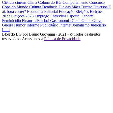
Ciência
cinema
Clima
Coluna do BG
Comportamento
Concurso
Copa do Mundo
Cultura
Denúncia
Dia das Mães
Direito
Diversos
E
ai, bora correr?
Economia
Editorial
Educação
Eleições
Eleições
2022
Eleições 2026
Emprego
Entrevista
Especial
Esporte
Feminicídio
Finanças
Futebol
Gastronomia
Geral
Golpe
Greve
Guerra
Humor
Informe Publicitário
Internet
Jornalismo
Judiciário
Luto
Blog do BG por Bruno Giovanni - 2021 - © Todos os direitos
reservados - Acesse nossa
Política de Privacidade