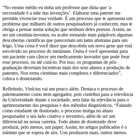
“No ensino médio eu tinha um professor que dizia que ‘a
necessidade é a mãe das invenções’. Elaborar uma patente me
permitiu vivenciar essa verdade. É um processo que te apresenta um
problema que milhares de outros pesquisadores já conhecem, mas te
obriga a pensar numa solução que nenhum deles pensou. Assim, ao
ser um cientista-inventor, eu acabo tornando mais palpáveis algumas
descobertas científicas que pareceriam um tanto abstratas para um
leigo. Uma coisa é você dizer que descobriu um novo gene que está
envolvido no processo de metástase. Outra é você apresentar para
um paciente com câncer um medicamento inovador que pode frear
esse processo, ou até curá-lo. Por isso, os programas de pós-
graduação deveriam incentivar mais dos seus alunos a produção de
patentes. Nos torna cientistas mais completos e diferenciados”,
coloca o doutorando.
Refletindo, Vinícius vai um pouco além. Destaca o processo de
patenteamento como item agregador, pois contribui para a relevância
da Universidade diante a sociedade, sem falar da relevância para o
aprimoramento das pesquisas e dos métodos diagnósticos. “Falando
como estudante de doutorado, o processo instiga no aluno
pesquisador o seu lado criativo e inventivo, além de ser um
diferencial na nossa carreira. Todo aluno de doutorado deve
produzir, pelo menos, um paper. Assim, ter artigos publicados é o
mínimo que se espera de nós. Uns produzem mais, outros menos.