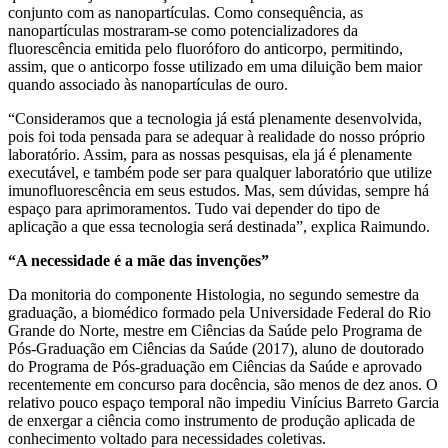
conjunto com as nanopartículas. Como consequência, as
nanopartículas mostraram-se como potencializadores da
fluorescência emitida pelo fluoróforo do anticorpo, permitindo,
assim, que o anticorpo fosse utilizado em uma diluição bem maior
quando associado às nanopartículas de ouro.
“Consideramos que a tecnologia já está plenamente desenvolvida,
pois foi toda pensada para se adequar à realidade do nosso próprio
laboratório. Assim, para as nossas pesquisas, ela já é plenamente
executável, e também pode ser para qualquer laboratório que utilize
imunofluorescência em seus estudos. Mas, sem dúvidas, sempre há
espaço para aprimoramentos. Tudo vai depender do tipo de
aplicação a que essa tecnologia será destinada”, explica Raimundo.
“A necessidade é a mãe das invenções”
Da monitoria do componente Histologia, no segundo semestre da
graduação, a biomédico formado pela Universidade Federal do Rio
Grande do Norte, mestre em Ciências da Saúde pelo Programa de
Pós-Graduação em Ciências da Saúde (2017), aluno de doutorado
do Programa de Pós-graduação em Ciências da Saúde e aprovado
recentemente em concurso para docência, são menos de dez anos. O
relativo pouco espaço temporal não impediu Vinícius Barreto Garcia
de enxergar a ciência como instrumento de produção aplicada de
conhecimento voltado para necessidades coletivas.