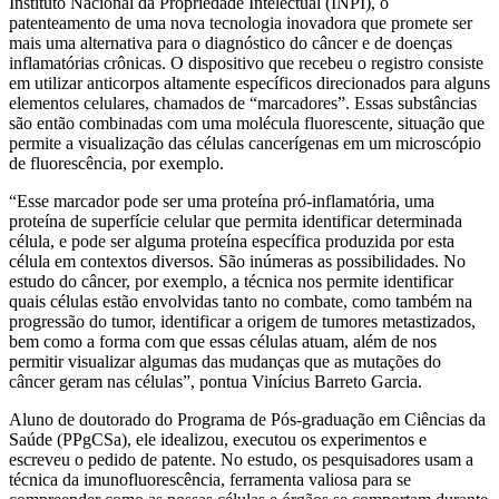
Instituto Nacional da Propriedade Intelectual (INPI), o
patenteamento de uma nova tecnologia inovadora que promete ser
mais uma alternativa para o diagnóstico do câncer e de doenças
inflamatórias crônicas. O dispositivo que recebeu o registro consiste
em utilizar anticorpos altamente específicos direcionados para alguns
elementos celulares, chamados de “marcadores”. Essas substâncias
são então combinadas com uma molécula fluorescente, situação que
permite a visualização das células cancerígenas em um microscópio
de fluorescência, por exemplo.
“Esse marcador pode ser uma proteína pró-inflamatória, uma
proteína de superfície celular que permita identificar determinada
célula, e pode ser alguma proteína específica produzida por esta
célula em contextos diversos. São inúmeras as possibilidades. No
estudo do câncer, por exemplo, a técnica nos permite identificar
quais células estão envolvidas tanto no combate, como também na
progressão do tumor, identificar a origem de tumores metastizados,
bem como a forma com que essas células atuam, além de nos
permitir visualizar algumas das mudanças que as mutações do
câncer geram nas células”, pontua Vinícius Barreto Garcia.
Aluno de doutorado do Programa de Pós-graduação em Ciências da
Saúde (PPgCSa), ele idealizou, executou os experimentos e
escreveu o pedido de patente. No estudo, os pesquisadores usam a
técnica da imunofluorescência, ferramenta valiosa para se