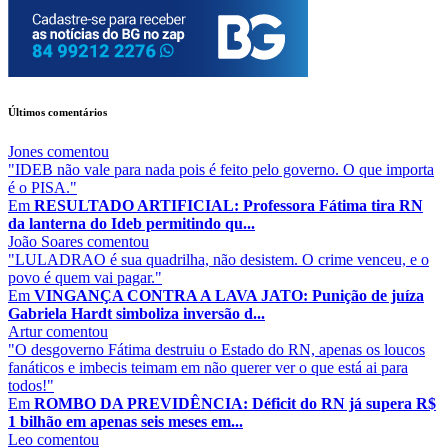
Últimos comentários
Jones
comentou
"IDEB não vale para nada pois é feito pelo governo. O que importa
é o PISA."
Em
RESULTADO ARTIFICIAL: Professora Fátima tira RN
da lanterna do Ideb permitindo qu...
João Soares
comentou
"LULADRAO é sua quadrilha, não desistem. O crime venceu, e o
povo é quem vai pagar."
Em
VINGANÇA CONTRA A LAVA JATO: Punição de juíza
Gabriela Hardt simboliza inversão d...
Artur
comentou
"O desgoverno Fátima destruiu o Estado do RN, apenas os loucos
fanáticos e imbecis teimam em não querer ver o que está ai para
todos!"
Em
ROMBO DA PREVIDÊNCIA: Déficit do RN já supera R$
1 bilhão em apenas seis meses em...
Leo
comentou