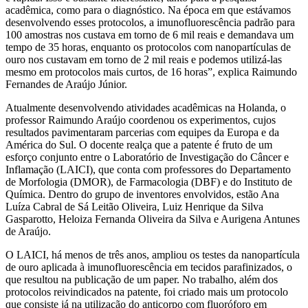
acadêmica, como para o diagnóstico. Na época em que estávamos
desenvolvendo esses protocolos, a imunofluorescência padrão para
100 amostras nos custava em torno de 6 mil reais e demandava um
tempo de 35 horas, enquanto os protocolos com nanopartículas de
ouro nos custavam em torno de 2 mil reais e podemos utilizá-las
mesmo em protocolos mais curtos, de 16 horas”, explica Raimundo
Fernandes de Araújo Júnior.
Atualmente desenvolvendo atividades acadêmicas na Holanda, o
professor Raimundo Araújo coordenou os experimentos, cujos
resultados pavimentaram parcerias com equipes da Europa e da
América do Sul. O docente realça que a patente é fruto de um
esforço conjunto entre o Laboratório de Investigação do Câncer e
Inflamação (LAICI), que conta com professores do Departamento
de Morfologia (DMOR), de Farmacologia (DBF) e do Instituto de
Química. Dentro do grupo de inventores envolvidos, estão Ana
Luíza Cabral de Sá Leitão Oliveira, Luiz Henrique da Silva
Gasparotto, Heloiza Fernanda Oliveira da Silva e Aurigena Antunes
de Araújo.
O LAICI, há menos de três anos, ampliou os testes da nanopartícula
de ouro aplicada à imunofluorescência em tecidos parafinizados, o
que resultou na publicação de um paper. No trabalho, além dos
protocolos reivindicados na patente, foi criado mais um protocolo
que consiste já na utilização do anticorpo com fluoróforo em