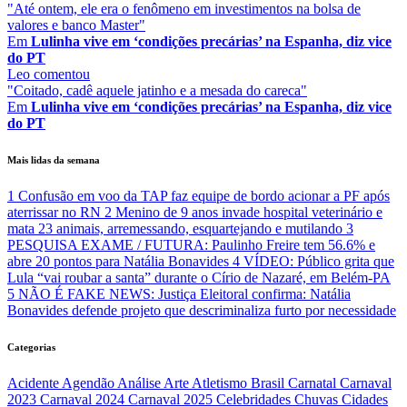
"Até ontem, ele era o fenômeno em investimentos na bolsa de
valores e banco Master"
Em
Lulinha vive em ‘condições precárias’ na Espanha, diz vice
do PT
Leo
comentou
"Coitado, cadê aquele jatinho e a mesada do careca"
Em
Lulinha vive em ‘condições precárias’ na Espanha, diz vice
do PT
Mais lidas da semana
1
Confusão em voo da TAP faz equipe de bordo acionar a PF após
aterrissar no RN
2
Menino de 9 anos invade hospital veterinário e
mata 23 animais, arremessando, esquartejando e mutilando
3
PESQUISA EXAME / FUTURA: Paulinho Freire tem 56.6% e
abre 20 pontos para Natália Bonavides
4
VÍDEO: Público grita que
Lula “vai roubar a santa” durante o Círio de Nazaré, em Belém-PA
5
NÃO É FAKE NEWS: Justiça Eleitoral confirma: Natália
Bonavides defende projeto que descriminaliza furto por necessidade
Categorias
Acidente
Agendão
Análise
Arte
Atletismo
Brasil
Carnatal
Carnaval
2023
Carnaval 2024
Carnaval 2025
Celebridades
Chuvas
Cidades