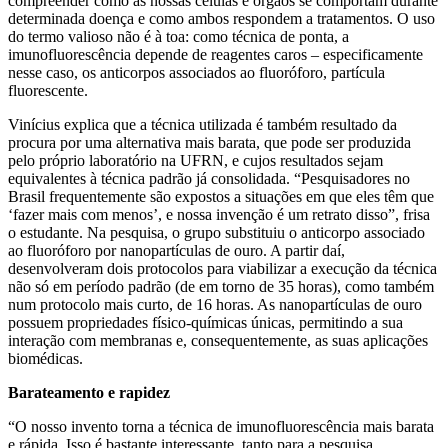
compreender como as nossas células e órgãos se comportam durante
determinada doença e como ambos respondem a tratamentos. O uso
do termo valioso não é à toa: como técnica de ponta, a
imunofluorescência depende de reagentes caros – especificamente
nesse caso, os anticorpos associados ao fluoróforo, partícula
fluorescente.
Vinícius explica que a técnica utilizada é também resultado da
procura por uma alternativa mais barata, que pode ser produzida
pelo próprio laboratório na UFRN, e cujos resultados sejam
equivalentes à técnica padrão já consolidada. “Pesquisadores no
Brasil frequentemente são expostos a situações em que eles têm que
‘fazer mais com menos’, e nossa invenção é um retrato disso”, frisa
o estudante. Na pesquisa, o grupo substituiu o anticorpo associado
ao fluoróforo por nanopartículas de ouro. A partir daí,
desenvolveram dois protocolos para viabilizar a execução da técnica
não só em período padrão (de em torno de 35 horas), como também
num protocolo mais curto, de 16 horas. As nanopartículas de ouro
possuem propriedades físico-químicas únicas, permitindo a sua
interação com membranas e, consequentemente, as suas aplicações
biomédicas.
Barateamento e rapidez
“O nosso invento torna a técnica de imunofluorescência mais barata
e rápida. Isso é bastante interessante, tanto para a pesquisa