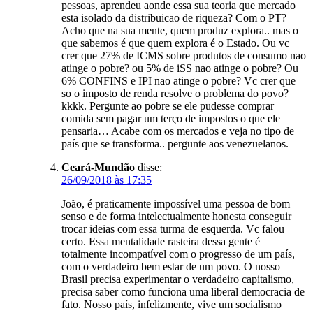
pessoas, aprendeu aonde essa sua teoria que mercado
esta isolado da distribuicao de riqueza? Com o PT?
Acho que na sua mente, quem produz explora.. mas o
que sabemos é que quem explora é o Estado. Ou vc
crer que 27% de ICMS sobre produtos de consumo nao
atinge o pobre? ou 5% de iSS nao atinge o pobre? Ou
6% CONFINS e IPI nao atinge o pobre? Vc crer que
so o imposto de renda resolve o problema do povo?
kkkk. Pergunte ao pobre se ele pudesse comprar
comida sem pagar um terço de impostos o que ele
pensaria… Acabe com os mercados e veja no tipo de
país que se transforma.. pergunte aos venezuelanos.
Ceará-Mundão
disse:
26/09/2018 às 17:35
João, é praticamente impossível uma pessoa de bom
senso e de forma intelectualmente honesta conseguir
trocar ideias com essa turma de esquerda. Vc falou
certo. Essa mentalidade rasteira dessa gente é
totalmente incompatível com o progresso de um país,
com o verdadeiro bem estar de um povo. O nosso
Brasil precisa experimentar o verdadeiro capitalismo,
precisa saber como funciona uma liberal democracia de
fato. Nosso país, infelizmente, vive um socialismo