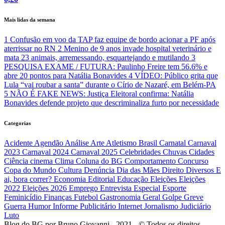
Mais lidas da semana
1
Confusão em voo da TAP faz equipe de bordo acionar a PF após
aterrissar no RN
2
Menino de 9 anos invade hospital veterinário e
mata 23 animais, arremessando, esquartejando e mutilando
3
PESQUISA EXAME / FUTURA: Paulinho Freire tem 56.6% e
abre 20 pontos para Natália Bonavides
4
VÍDEO: Público grita que
Lula “vai roubar a santa” durante o Círio de Nazaré, em Belém-PA
5
NÃO É FAKE NEWS: Justiça Eleitoral confirma: Natália
Bonavides defende projeto que descriminaliza furto por necessidade
Categorias
Acidente
Agendão
Análise
Arte
Atletismo
Brasil
Carnatal
Carnaval
2023
Carnaval 2024
Carnaval 2025
Celebridades
Chuvas
Cidades
Ciência
cinema
Clima
Coluna do BG
Comportamento
Concurso
Copa do Mundo
Cultura
Denúncia
Dia das Mães
Direito
Diversos
E
ai, bora correr?
Economia
Editorial
Educação
Eleições
Eleições
2022
Eleições 2026
Emprego
Entrevista
Especial
Esporte
Feminicídio
Finanças
Futebol
Gastronomia
Geral
Golpe
Greve
Guerra
Humor
Informe Publicitário
Internet
Jornalismo
Judiciário
Luto
Blog do BG por Bruno Giovanni - 2021 - © Todos os direitos