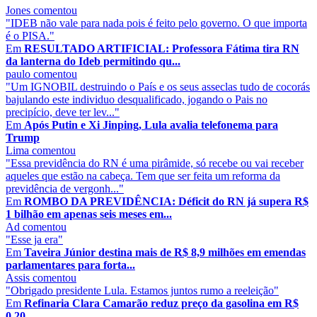
Jones
comentou
"IDEB não vale para nada pois é feito pelo governo. O que importa
é o PISA."
Em
RESULTADO ARTIFICIAL: Professora Fátima tira RN
da lanterna do Ideb permitindo qu...
paulo
comentou
"Um IGNOBIL destruindo o País e os seus asseclas tudo de cocorás
bajulando este individuo desqualificado, jogando o Pais no
precipício, deve ter lev..."
Em
Após Putin e Xi Jinping, Lula avalia telefonema para
Trump
Lima
comentou
"Essa previdência do RN é uma pirâmide, só recebe ou vai receber
aqueles que estão na cabeça. Tem que ser feita um reforma da
previdência de vergonh..."
Em
ROMBO DA PREVIDÊNCIA: Déficit do RN já supera R$
1 bilhão em apenas seis meses em...
Ad
comentou
"Esse ja era"
Em
Taveira Júnior destina mais de R$ 8,9 milhões em emendas
parlamentares para forta...
Assis
comentou
"Obrigado presidente Lula. Estamos juntos rumo a reeleição"
Em
Refinaria Clara Camarão reduz preço da gasolina em R$
0,20