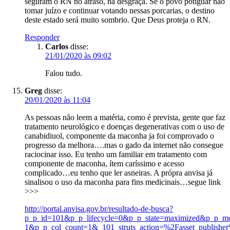
seguram o RN no atraso, na desgraça. Se o povo potiguar nào
tomar juízo e continuar votando nessas porcarias, o destino
deste estado será muito sombrio. Que Deus proteja o RN.
Responder
Carlos
disse:
21/01/2020 às 09:02
Falou tudo.
Greg
disse:
20/01/2020 às 11:04
As pessoas não leem a matéria, como é prevista, gente que faz
tratamento neurológico e doenças degenerativas com o uso de
canabidiuol, componente da maconha ja foi comprovado o
progresso da melhora….mas o gado da internet não consegue
raciocinar isso. Eu tenho um familiar em tratamento com
componente de maconha, ítem caríssimo e acesso
complicado…eu tenho que ler asneiras. A própra anvisa já
sinalisou o uso da maconha para fins medicinais…segue link
>>>
http://portal.anvisa.gov.br/resultado-de-busca?
p_p_id=101&p_p_lifecycle=0&p_p_state=maximized&p_p_m
1&p_p_col_count=1&_101_struts_action=%2Fasset_publishe