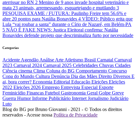
aterrissar no RN
2
Menino de 9 anos invade hospital veterinário e
mata 23 animais, arremessando, esquartejando e mutilando
3
PESQUISA EXAME / FUTURA: Paulinho Freire tem 56.6% e
abre 20 pontos para Natália Bonavides
4
VÍDEO: Público grita que
Lula “vai roubar a santa” durante o Círio de Nazaré, em Belém-PA
5
NÃO É FAKE NEWS: Justiça Eleitoral confirma: Natália
Bonavides defende projeto que descriminaliza furto por necessidade
Categorias
Acidente
Agendão
Análise
Arte
Atletismo
Brasil
Carnatal
Carnaval
2023
Carnaval 2024
Carnaval 2025
Celebridades
Chuvas
Cidades
Ciência
cinema
Clima
Coluna do BG
Comportamento
Concurso
Copa do Mundo
Cultura
Denúncia
Dia das Mães
Direito
Diversos
E
ai, bora correr?
Economia
Editorial
Educação
Eleições
Eleições
2022
Eleições 2026
Emprego
Entrevista
Especial
Esporte
Feminicídio
Finanças
Futebol
Gastronomia
Geral
Golpe
Greve
Guerra
Humor
Informe Publicitário
Internet
Jornalismo
Judiciário
Luto
Blog do BG por Bruno Giovanni - 2021 - © Todos os direitos
reservados - Acesse nossa
Política de Privacidade