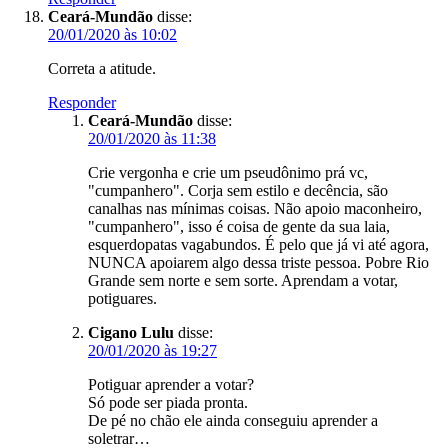
Ceará-Mundão
disse:
20/01/2020 às 10:02
Correta a atitude.
Responder
Ceará-Mundão
disse:
20/01/2020 às 11:38
Crie vergonha e crie um pseudônimo prá vc,
"cumpanhero". Corja sem estilo e decência, são
canalhas nas mínimas coisas. Não apoio maconheiro,
"cumpanhero", isso é coisa de gente da sua laia,
esquerdopatas vagabundos. É pelo que já vi até agora,
NUNCA apoiarem algo dessa triste pessoa. Pobre Rio
Grande sem norte e sem sorte. Aprendam a votar,
potiguares.
Cigano Lulu
disse:
20/01/2020 às 19:27
Potiguar aprender a votar?
Só pode ser piada pronta.
De pé no chão ele ainda conseguiu aprender a
soletrar…