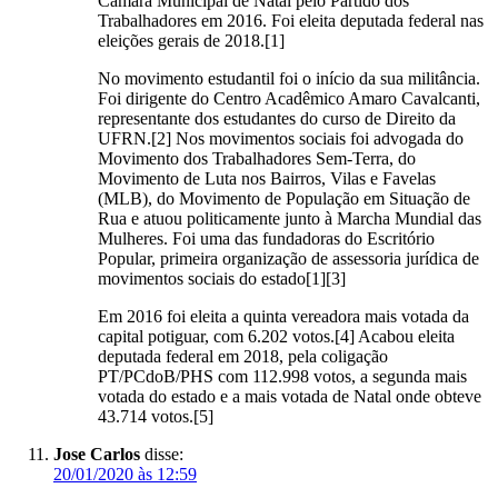
Câmara Municipal de Natal pelo Partido dos
Trabalhadores em 2016. Foi eleita deputada federal nas
eleições gerais de 2018.[1]
No movimento estudantil foi o início da sua militância.
Foi dirigente do Centro Acadêmico Amaro Cavalcanti,
representante dos estudantes do curso de Direito da
UFRN.[2] Nos movimentos sociais foi advogada do
Movimento dos Trabalhadores Sem-Terra, do
Movimento de Luta nos Bairros, Vilas e Favelas
(MLB), do Movimento de População em Situação de
Rua e atuou politicamente junto à Marcha Mundial das
Mulheres. Foi uma das fundadoras do Escritório
Popular, primeira organização de assessoria jurídica de
movimentos sociais do estado[1][3]
Em 2016 foi eleita a quinta vereadora mais votada da
capital potiguar, com 6.202 votos.[4] Acabou eleita
deputada federal em 2018, pela coligação
PT/PCdoB/PHS com 112.998 votos, a segunda mais
votada do estado e a mais votada de Natal onde obteve
43.714 votos.[5]
Jose Carlos
disse:
20/01/2020 às 12:59