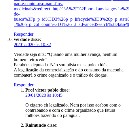
nao-e-contra-uso-para-fins-
medicinais&redirect=http%3A%2F%2Fportal.anvisa.gov.br%2F
de-
busca%3Fp_p_id%3D3%26p_p_lifecycle%3D0%26p_p_sta
1%26p_p_col_count%3D1%26_3_advancedSearch%3Dfalse
Responder
verdade
disse:
20/01/2020 às 10:32
Verdade seja dita: “Quando uma mulher avança, nenhum
homem retrocede”
Parabéns deputada. Não sou ptista mas apoio a idéia.
A legalização da comercialização e do consumo da maconha
combaterá o crime organizado e o tráfico de drogas.
Responder
Prof victor pablo
disse:
20/01/2020 às 10:45
O cigarro eh legalizado. Nem por isso acabou com o
contrabando e com o crime organizado que fatura
milhoes trazendo do paraguai.
Raimundo
disse: