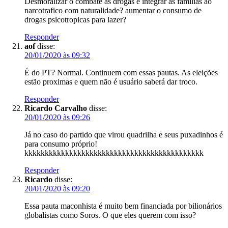
Desmoralizar o combate as drogas e integrar as familias ao
narcotrafico com naturalidade? aumentar o consumo de
drogas psicotropicas para lazer?
Responder
aof
disse:
20/01/2020 às 09:32
É do PT? Normal. Continuem com essas pautas. As eleições
estão proximas e quem não é usuário saberá dar troco.
Responder
Ricardo Carvalho
disse:
20/01/2020 às 09:26
Já no caso do partido que virou quadrilha e seus puxadinhos é
para consumo próprio!
kkkkkkkkkkkkkkkkkkkkkkkkkkkkkkkkkkkkkkkkkkkk
Responder
Ricardo
disse:
20/01/2020 às 09:20
Essa pauta maconhista é muito bem financiada por bilionários
globalistas como Soros. O que eles querem com isso?