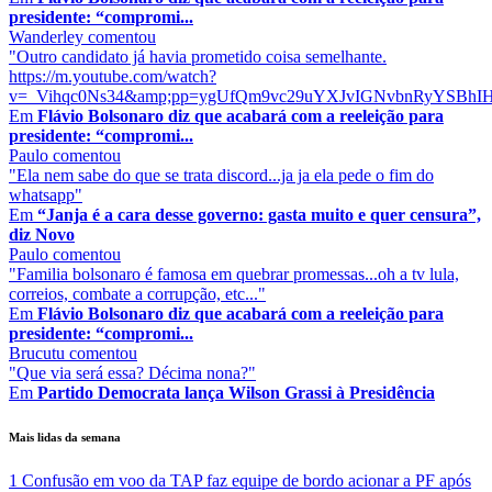
presidente: “compromi...
Wanderley
comentou
"Outro candidato já havia prometido coisa semelhante.
https://m.youtube.com/watch?
v=_Vihqc0Ns34&amp;pp=ygUfQm9vc29uYXJvIGNvbnRyYSBhIHJ
Em
Flávio Bolsonaro diz que acabará com a reeleição para
presidente: “compromi...
Paulo
comentou
"Ela nem sabe do que se trata discord...ja ja ela pede o fim do
whatsapp"
Em
“Janja é a cara desse governo: gasta muito e quer censura”,
diz Novo
Paulo
comentou
"Familia bolsonaro é famosa em quebrar promessas...oh a tv lula,
correios, combate a corrupção, etc..."
Em
Flávio Bolsonaro diz que acabará com a reeleição para
presidente: “compromi...
Brucutu
comentou
"Que via será essa? Décima nona?"
Em
Partido Democrata lança Wilson Grassi à Presidência
Mais lidas da semana
1
Confusão em voo da TAP faz equipe de bordo acionar a PF após