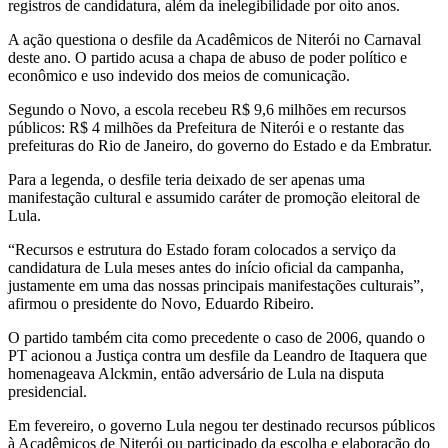
registros de candidatura, além da inelegibilidade por oito anos.
A ação questiona o desfile da Acadêmicos de Niterói no Carnaval
deste ano. O partido acusa a chapa de abuso de poder político e
econômico e uso indevido dos meios de comunicação.
Segundo o Novo, a escola recebeu R$ 9,6 milhões em recursos
públicos: R$ 4 milhões da Prefeitura de Niterói e o restante das
prefeituras do Rio de Janeiro, do governo do Estado e da Embratur.
Para a legenda, o desfile teria deixado de ser apenas uma
manifestação cultural e assumido caráter de promoção eleitoral de
Lula.
“Recursos e estrutura do Estado foram colocados a serviço da
candidatura de Lula meses antes do início oficial da campanha,
justamente em uma das nossas principais manifestações culturais”,
afirmou o presidente do Novo, Eduardo Ribeiro.
O partido também cita como precedente o caso de 2006, quando o
PT acionou a Justiça contra um desfile da Leandro de Itaquera que
homenageava Alckmin, então adversário de Lula na disputa
presidencial.
Em fevereiro, o governo Lula negou ter destinado recursos públicos
à Acadêmicos de Niterói ou participado da escolha e elaboração do