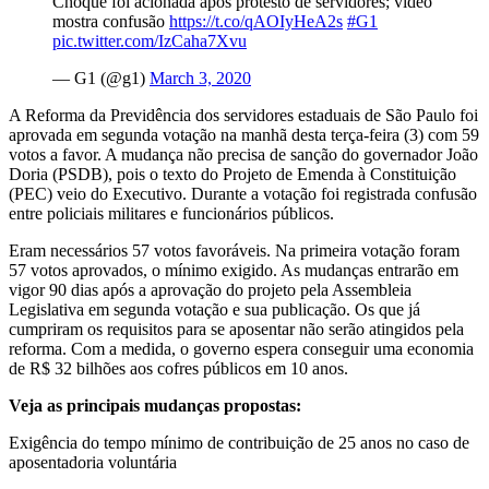
Choque foi acionada após protesto de servidores; vídeo
mostra confusão
https://t.co/qAOIyHeA2s
#G1
pic.twitter.com/IzCaha7Xvu
— G1 (@g1)
March 3, 2020
A Reforma da Previdência dos servidores estaduais de São Paulo foi
aprovada em segunda votação na manhã desta terça-feira (3) com 59
votos a favor. A mudança não precisa de sanção do governador João
Doria (PSDB), pois o texto do Projeto de Emenda à Constituição
(PEC) veio do Executivo. Durante a votação foi registrada confusão
entre policiais militares e funcionários públicos.
Eram necessários 57 votos favoráveis. Na primeira votação foram
57 votos aprovados, o mínimo exigido. As mudanças entrarão em
vigor 90 dias após a aprovação do projeto pela Assembleia
Legislativa em segunda votação e sua publicação. Os que já
cumpriram os requisitos para se aposentar não serão atingidos pela
reforma. Com a medida, o governo espera conseguir uma economia
de R$ 32 bilhões aos cofres públicos em 10 anos.
Veja as principais mudanças propostas:
Exigência do tempo mínimo de contribuição de 25 anos no caso de
aposentadoria voluntária