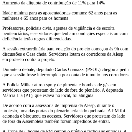
Aumento da alíquota de contribuição de 11% para 14%
Idade mínima para as aposentadorias comuns: 62 anos para as
mulheres e 65 anos para os homens
Professores, policiais civis, agentes de vigilância e de escolta
penitenciários, e servidores que tenham condições especiais ou com
deficiência terão regras diferenciadas.
A sessão extraordinária para votação do projeto começou às 9h com
discussões e Casa cheia. Servidores lotam os corredores da Alesp
em protesto contra o projeto.
Durante o debate, deputado Carlos Gianazzi (PSOL) chegou a pedir
que a sessão fosse interrompida por conta de tumulto nos corredores.
A Polícia Militar atirou spray de pimenta e bombas de gás em
servidores que protestam do lado de fora do plenário. A deputada
Márcia Lia (PT), que estava no local, foi atingida.
De acordo com a assessoria de imprensa da Alesp, durante o
protesto, uma das portas do plenário teria sido quebrada. A PM foi
acionada e bloqueou os acessos. Servidores que protestam do lado
de fora da Assembleia também foram impedidos de entrar.
A Tropa de Choque da PM cercou o prédio e fechou as entradas. A