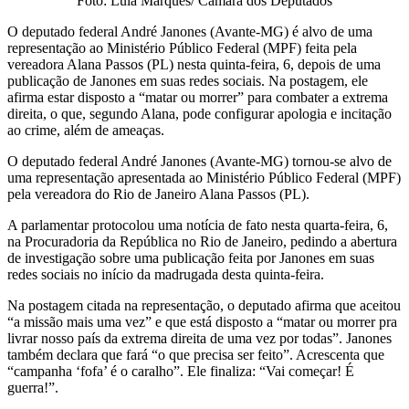
Foto: Lula Marques/ Câmara dos Deputados
O deputado federal André Janones (Avante-MG) é alvo de uma
representação ao Ministério Público Federal (MPF) feita pela
vereadora Alana Passos (PL) nesta quinta-feira, 6, depois de uma
publicação de Janones em suas redes sociais. Na postagem, ele
afirma estar disposto a “matar ou morrer” para combater a extrema
direita, o que, segundo Alana, pode configurar apologia e incitação
ao crime, além de ameaças.
O deputado federal André Janones (Avante-MG) tornou-se alvo de
uma representação apresentada ao Ministério Público Federal (MPF)
pela vereadora do Rio de Janeiro Alana Passos (PL).
A parlamentar protocolou uma notícia de fato nesta quarta-feira, 6,
na Procuradoria da República no Rio de Janeiro, pedindo a abertura
de investigação sobre uma publicação feita por Janones em suas
redes sociais no início da madrugada desta quinta-feira.
Na postagem citada na representação, o deputado afirma que aceitou
“a missão mais uma vez” e que está disposto a “matar ou morrer pra
livrar nosso país da extrema direita de uma vez por todas”. Janones
também declara que fará “o que precisa ser feito”. Acrescenta que
“campanha ‘fofa’ é o caralho”. Ele finaliza: “Vai começar! É
guerra!”.