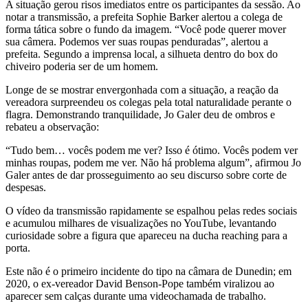
A situação gerou risos imediatos entre os participantes da sessão. Ao
notar a transmissão, a prefeita Sophie Barker alertou a colega de
forma tática sobre o fundo da imagem. “Você pode querer mover
sua câmera. Podemos ver suas roupas penduradas”, alertou a
prefeita. Segundo a imprensa local, a silhueta dentro do box do
chiveiro poderia ser de um homem.
Longe de se mostrar envergonhada com a situação, a reação da
vereadora surpreendeu os colegas pela total naturalidade perante o
flagra. Demonstrando tranquilidade, Jo Galer deu de ombros e
rebateu a observação:
“Tudo bem… vocês podem me ver? Isso é ótimo. Vocês podem ver
minhas roupas, podem me ver. Não há problema algum”, afirmou Jo
Galer antes de dar prosseguimento ao seu discurso sobre corte de
despesas.
O vídeo da transmissão rapidamente se espalhou pelas redes sociais
e acumulou milhares de visualizações no YouTube, levantando
curiosidade sobre a figura que apareceu na ducha reaching para a
porta.
Este não é o primeiro incidente do tipo na câmara de Dunedin; em
2020, o ex-vereador David Benson-Pope também viralizou ao
aparecer sem calças durante uma videochamada de trabalho.