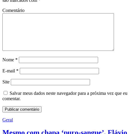
são marcados com
*
Comentário
Nome
*
E-mail
*
Site
Salvar meus dados neste navegador para a próxima vez que eu
comentar.
Geral
Mesmo com chapa ‘puro-sangue’, Flávio