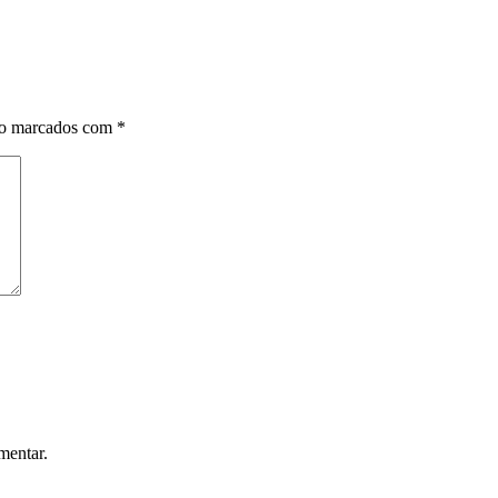
ão marcados com
*
mentar.