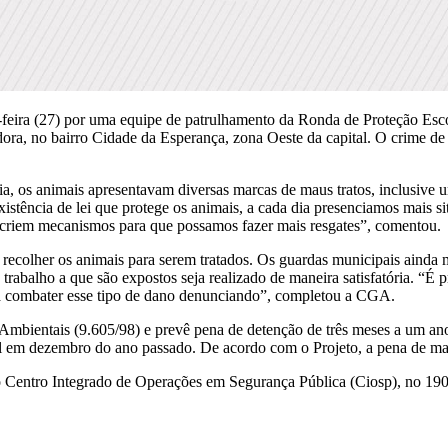
a-feira (27) por uma equipe de patrulhamento da Ronda de Proteção Es
ra, no bairro Cidade da Esperança, zona Oeste da capital. O crime de 
os animais apresentavam diversas marcas de maus tratos, inclusive um
stência de lei que protege os animais, a cada dia presenciamos mais si
 criem mecanismos para que possamos fazer mais resgates”, comentou.
ecolher os animais para serem tratados. Os guardas municipais ainda 
trabalho a que são expostos seja realizado de maneira satisfatória. “É
e a combater esse tipo de dano denunciando”, completou a CGA.
s Ambientais (9.605/98) e prevê pena de detenção de três meses a um an
 em dezembro do ano passado. De acordo com o Projeto, a pena de mau
 o Centro Integrado de Operações em Segurança Pública (Ciosp), no 19