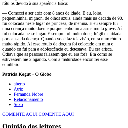
rótulos devido à sua aparência física:
— Comecei a ser atriz com 8 anos de idade. E eu, loira,
pequenininha, mignon, de olhos azuis, ainda mais na década de 90,
fui colocada neste lugar de princesa, de menina. E eu sempre fui
uma criança muito doente porque tenho uma asma muito grave. Aí
fui colocada nesse lugar. E sempre fui muito doce, frágil e cuidada
por causa da doença. Quando você faz televisão, entra num rótulo
muito rápido. Aí esse rótulo da doçura foi colocado em mim e
quando eu fui para a adolescência eu detestava. Eu era arisca.
Odiava que as pessoas falassem que eu era fofa. Era como se
estivessem me xingando. Com a maturidade encontrei esse
equilíbrio.
Patrícia Kogut – O Globo
aberto
Atriz
Fernanda Nobre
Relacionamento
Sexo
COMENTE AQUI
COMENTE AQUI
Opinião dos leitores