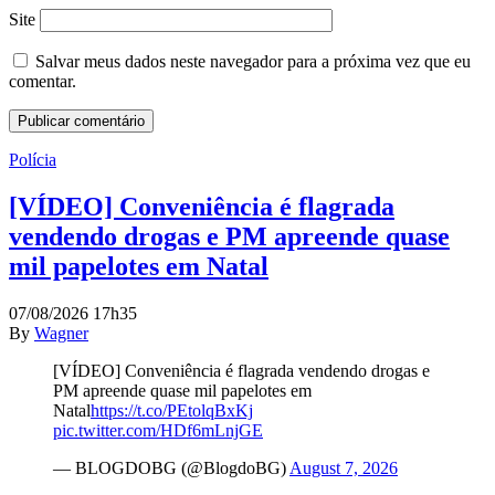
Site
Salvar meus dados neste navegador para a próxima vez que eu
comentar.
Polícia
[VÍDEO] Conveniência é flagrada
vendendo drogas e PM apreende quase
mil papelotes em Natal
07/08/2026 17h35
By
Wagner
[VÍDEO] Conveniência é flagrada vendendo drogas e
PM apreende quase mil papelotes em
Natal
https://t.co/PEtolqBxKj
pic.twitter.com/HDf6mLnjGE
— BLOGDOBG (@BlogdoBG)
August 7, 2026