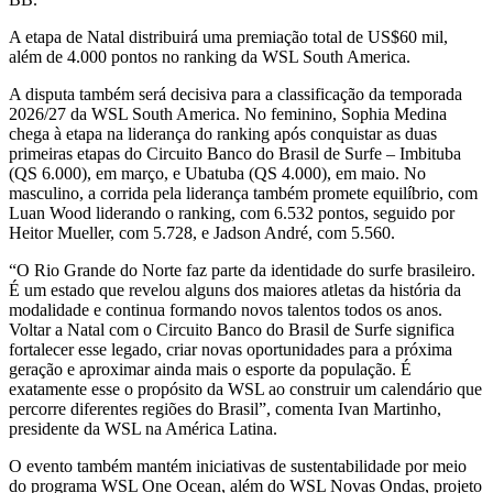
A etapa de Natal distribuirá uma premiação total de US$60 mil,
além de 4.000 pontos no ranking da WSL South America.
A disputa também será decisiva para a classificação da temporada
2026/27 da WSL South America. No feminino, Sophia Medina
chega à etapa na liderança do ranking após conquistar as duas
primeiras etapas do Circuito Banco do Brasil de Surfe – Imbituba
(QS 6.000), em março, e Ubatuba (QS 4.000), em maio. No
masculino, a corrida pela liderança também promete equilíbrio, com
Luan Wood liderando o ranking, com 6.532 pontos, seguido por
Heitor Mueller, com 5.728, e Jadson André, com 5.560.
“O Rio Grande do Norte faz parte da identidade do surfe brasileiro.
É um estado que revelou alguns dos maiores atletas da história da
modalidade e continua formando novos talentos todos os anos.
Voltar a Natal com o Circuito Banco do Brasil de Surfe significa
fortalecer esse legado, criar novas oportunidades para a próxima
geração e aproximar ainda mais o esporte da população. É
exatamente esse o propósito da WSL ao construir um calendário que
percorre diferentes regiões do Brasil”, comenta Ivan Martinho,
presidente da WSL na América Latina.
O evento também mantém iniciativas de sustentabilidade por meio
do programa WSL One Ocean, além do WSL Novas Ondas, projeto