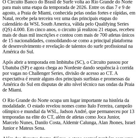
O Circuito Banco do Brasil de Surfe volta ao Rio Grande do Norte
para mais uma etapa da temporada de 2026. Entre os dias 7 e 9 de
agosto, a Praia de Miami, conhecida pelas ondas fortes e rápidas, em
Natal, recebe pela terceira vez uma das principais etapas do
calendário da WSL South America, válida pelo Qualifying Series
(QS) 4.000. Em cinco anos, o circuito já realizou 21 etapas, recebeu
mais de duas mil inscrições e contou com mais de 700 atletas únicos
de 15 nacionalidades, consolidando-se como a principal plataforma
de desenvolvimento e revelação de talentos do surfe profissional na
América do Sul.
Após abrir a temporada em Imbituba (SC), o Circuito passou por
Ubatuba (SP) e agora chega ao Nordeste dando sequência à corrida
por vagas no Challenger Series, divisão de acesso ao CT. A
expectativa é reunir alguns dos principais surfistas e promessas da
América do Sul em disputas de alto nível técnico nas ondas da Praia
de Miami.
O Rio Grande do Norte ocupa um lugar importante na história da
modalidade. O estado revelou nomes como Italo Ferreira, campeão
olímpico e mundial da WSL, Jadson André, que permaneceu por 13
temporadas na elite do CT, além de atletas como Joca Junior,
Marcelo Nunes, Danilo Costa, Aldemir Calunga, Alan Jhones, Israel
Junior e Mateus Sena.