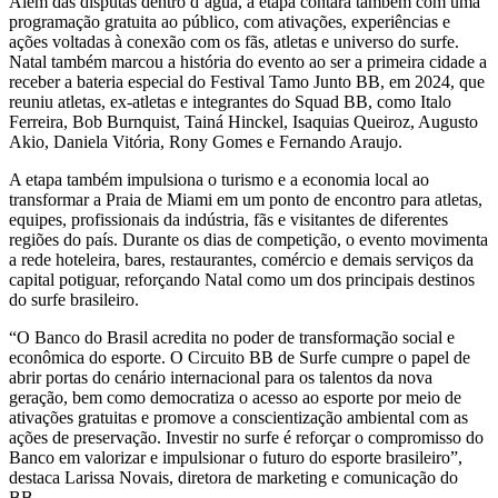
Além das disputas dentro d’água, a etapa contará também com uma
programação gratuita ao público, com ativações, experiências e
ações voltadas à conexão com os fãs, atletas e universo do surfe.
Natal também marcou a história do evento ao ser a primeira cidade a
receber a bateria especial do Festival Tamo Junto BB, em 2024, que
reuniu atletas, ex-atletas e integrantes do Squad BB, como Italo
Ferreira, Bob Burnquist, Tainá Hinckel, Isaquias Queiroz, Augusto
Akio, Daniela Vitória, Rony Gomes e Fernando Araujo.
A etapa também impulsiona o turismo e a economia local ao
transformar a Praia de Miami em um ponto de encontro para atletas,
equipes, profissionais da indústria, fãs e visitantes de diferentes
regiões do país. Durante os dias de competição, o evento movimenta
a rede hoteleira, bares, restaurantes, comércio e demais serviços da
capital potiguar, reforçando Natal como um dos principais destinos
do surfe brasileiro.
“O Banco do Brasil acredita no poder de transformação social e
econômica do esporte. O Circuito BB de Surfe cumpre o papel de
abrir portas do cenário internacional para os talentos da nova
geração, bem como democratiza o acesso ao esporte por meio de
ativações gratuitas e promove a conscientização ambiental com as
ações de preservação. Investir no surfe é reforçar o compromisso do
Banco em valorizar e impulsionar o futuro do esporte brasileiro”,
destaca Larissa Novais, diretora de marketing e comunicação do
BB.