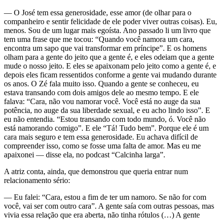
— O José tem essa generosidade, esse amor (de olhar para o
companheiro e sentir felicidade de ele poder viver outras coisas). Eu,
menos. Sou de um lugar mais egoísta. Ano passado li um livro que
tem uma frase que me tocou: “Quando você namora um cara,
encontra um sapo que vai transformar em príncipe”. E os homens
olham para a gente do jeito que a gente é, e eles odeiam que a gente
mude o nosso jeito. E eles se apaixonam pelo jeito como a gente é, e
depois eles ficam ressentidos conforme a gente vai mudando durante
os anos. O Zé fala muito isso. Quando a gente se conheceu, eu
estava transando com dois amigos dele ao mesmo tempo. E ele
falava: “Cara, não vou namorar você. Você está no auge da sua
potência, no auge da sua liberdade sexual, e eu acho lindo isso”. E
eu não entendia. “Estou transando com todo mundo, ó. Você não
está namorando comigo”. E ele “Tá! Tudo bem”. Porque ele é um
cara mais seguro e tem essa generosidade. Eu achava difícil de
compreender isso, como se fosse uma falta de amor. Mas eu me
apaixonei — disse ela, no podcast “Calcinha larga”.
A atriz conta, ainda, que demonstrou que queria entrar num
relacionamento sério:
— Eu falei: “Cara, estou a fim de ter um namoro. Se não for com
você, vai ser com outro cara”. A gente saía com outras pessoas, mas
vivia essa relação que era aberta, não tinha rótulos (…) A gente