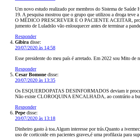
Um novo estudo realizado por membros do Sistema de Saúde Hen
19. A pesquisa mostrou que o grupo que utilizou a droga teve
O MÉDICO PRESCREVER E O PACIENTE ACEITAR, prob
jumento de Luladrão vão enlouquecer antes de terminar a pan
Responder
Gibira
disse:
20/07/2020 às 14:58
Esse presidente do meu país é arretado. Em 2022 sou Mito de 
Responder
Cesar Bomone
disse:
20/07/2020 às 13:35
Os ESQUERDOPATAS DESINFORMADOS deviam ir procurar a hi
Não existe CLOROQUINA ENCALHADA, ao contrário a busca é
Responder
Pepe
disse:
20/07/2020 às 13:18
Dinheiro gasto à toa.Algum interesse por trás.Quanto a ivermec
uso de corticoide em pacientes graves,é uma profilaxia para sup