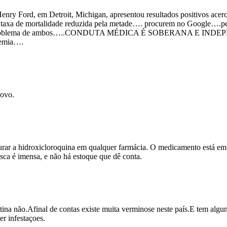
ry Ford, em Detroit, Michigan, apresentou resultados positivos acerc
 a taxa de mortalidade reduzida pela metade…. procurem no Google….pe
lema de ambos…..CONDUTA MÉDICA É SOBERANA E INDEPEND
demia….
novo.
droxicloroquina em qualquer farmácia. O medicamento está em fa
 imensa, e não há estoque que dê conta.
tina não.Afinal de contas existe muita verminose neste país.E tem algu
er infestaçoes.