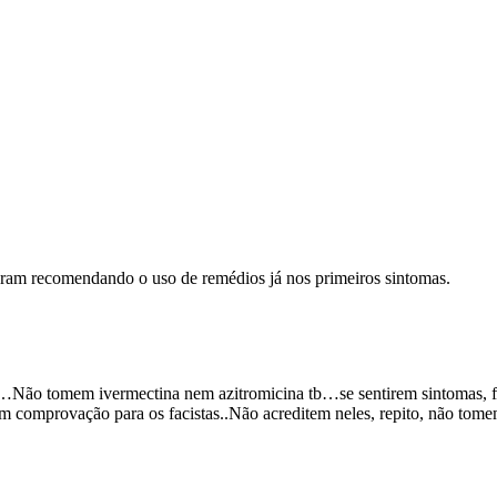
ram recomendando o uso de remédios já nos primeiros sintomas.
o tomem ivermectina nem azitromicina tb…se sentirem sintomas, fiq
em comprovação para os facistas..Não acreditem neles, repito, não t