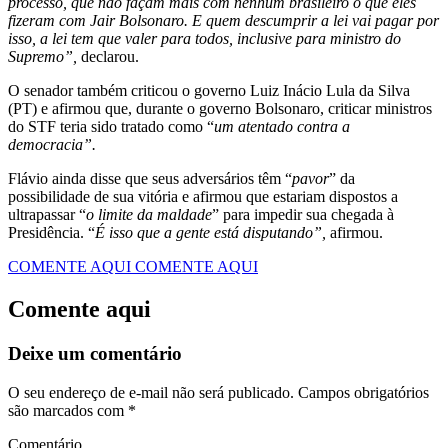
processo, que não façam mais com nenhum brasileiro o que eles
fizeram com Jair Bolsonaro. E quem descumprir a lei vai pagar por
isso, a lei tem que valer para todos, inclusive para ministro do
Supremo”,
declarou.
O senador também criticou o governo Luiz Inácio Lula da Silva
(PT) e afirmou que, durante o governo Bolsonaro, criticar ministros
do STF teria sido tratado como “
um atentado contra a
democracia”.
Flávio ainda disse que seus adversários têm “
pavor
” da
possibilidade de sua vitória e afirmou que estariam dispostos a
ultrapassar “
o limite da maldade
” para impedir sua chegada à
Presidência. “
É isso que a gente está disputando”,
afirmou.
COMENTE AQUI
COMENTE AQUI
Comente aqui
Deixe um comentário
O seu endereço de e-mail não será publicado.
Campos obrigatórios
são marcados com
*
Comentário