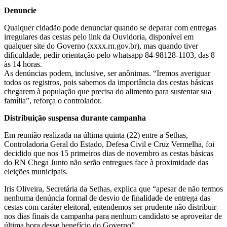
Denuncie
Qualquer cidadão pode denunciar quando se deparar com entregas
irregulares das cestas pelo link da Ouvidoria, disponível em
qualquer site do Governo (xxxx.rn.gov.br), mas quando tiver
dificuldade, pedir orientação pelo whatsapp 84-98128-1103, das 8
às 14 horas.
As denúncias podem, inclusive, ser anônimas. “Iremos averiguar
todos os registros, pois sabemos da importância das cestas básicas
chegarem à população que precisa do alimento para sustentar sua
família”, reforça o controlador.
Distribuição suspensa durante campanha
Em reunião realizada na última quinta (22) entre a Sethas,
Controladoria Geral do Estado, Defesa Civil e Cruz Vermelha, foi
decidido que nos 15 primeiros dias de novembro as cestas básicas
do RN Chega Junto não serão entregues face à proximidade das
eleições municipais.
Iris Oliveira, Secretária da Sethas, explica que “apesar de não termos
nenhuma denúncia formal de desvio de finalidade de entrega das
cestas com caráter eleitoral, entendemos ser prudente não distribuir
nos dias finais da campanha para nenhum candidato se aproveitar de
última hora desse benefício do Governo”.