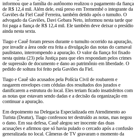
informou que a família do autônomo realizou o pagamento da fiança
de R$ 12,4 mil. Além dele, está preso em Tremembé o integrante da
Gaviões da Fiel Cauê Ferreira, também detido após o tumulto. O
advogado da Gaviões, Davi Gebara Neto, informou nesta tarde que
foi paga a fiança de R$ 12,4 mil. Ele também deve deixar o presídio
ainda nesta sexta.
Tiago e Cauê foram presos durante o tumulto ocorrido na apuração,
por invadir a área onde era feita a divulgação das notas do carnaval
paulistano, interrompendo a apuração. O valor da fiança foi fixado
nesta quinta (23) pela Justiça para que eles respondam pelos crimes
de supressão de documento e dano ao patrimônio em liberdade. O
pedido de soltura foi feito pela Gaviões da Fiel.
Tiago e Cauê são acusados pela Polícia Civil de roubarem e
rasgarem envelopes com cédulas dos resultados dos jurados e
danificarem a estrutura do local. Eles teriam ficado insatisfeitos com
as notas que estavam sendo dadas e a decisão da organização em
continuar a apuração.
Em depoimento na Delegacia Especializada em Atendimento ao
Turista (Deatur), Tiago confessou ter destruído as notas, mas negou
o dano. Em sua defesa, Cauê alegou ser inocente das duas
acusações e afirmou que só havia pulado o cercado após a confusão
generalizada no local. Câmeras de TV gravaram o momento da