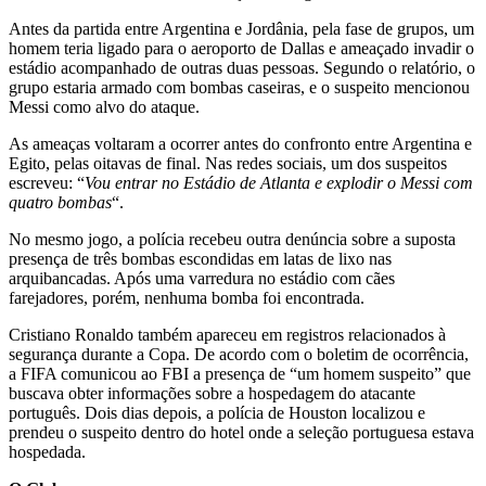
Antes da partida entre Argentina e Jordânia, pela fase de grupos, um
homem teria ligado para o aeroporto de Dallas e ameaçado invadir o
estádio acompanhado de outras duas pessoas. Segundo o relatório, o
grupo estaria armado com bombas caseiras, e o suspeito mencionou
Messi como alvo do ataque.
As ameaças voltaram a ocorrer antes do confronto entre Argentina e
Egito, pelas oitavas de final. Nas redes sociais, um dos suspeitos
escreveu: “
Vou entrar no Estádio de Atlanta e explodir o Messi com
quatro bombas
“.
No mesmo jogo, a polícia recebeu outra denúncia sobre a suposta
presença de três bombas escondidas em latas de lixo nas
arquibancadas. Após uma varredura no estádio com cães
farejadores, porém, nenhuma bomba foi encontrada.
Cristiano Ronaldo também apareceu em registros relacionados à
segurança durante a Copa. De acordo com o boletim de ocorrência,
a FIFA comunicou ao FBI a presença de “um homem suspeito” que
buscava obter informações sobre a hospedagem do atacante
português. Dois dias depois, a polícia de Houston localizou e
prendeu o suspeito dentro do hotel onde a seleção portuguesa estava
hospedada.