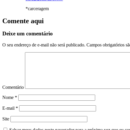
*carceragem
Comente aqui
Deixe um comentário
O seu endereço de e-mail não será publicado.
Campos obrigatórios s
Comentário
Nome
*
E-mail
*
Site
Salvar meus dados neste navegador para a próxima vez que eu co