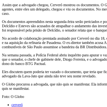
Assim que a advogado chegou, Cerveró mostrou os documentos. O G
agentes, entre eles um delegado, chegou e viu os documentos. No me
caso.
Os documentos apreendidos nesta segunda-feira serão periciados e po
Delcídio e Esteves são acusados de atrapalhar o andamento das inves
foi responsável pela prisão de Delcídio, o senador relata que o banq
No acordo de colaboração premiada assinado por Cerveró no dia 18, o 
e na aquisição da refinaria de Pasadena. O ex-diretor também acusa
combustíveis de São Paulo assumisse a bandeira da BR Distribuidora.
Na semana passada, a Polícia Federal abriu inquérito para apurar o v
que o senador, o chefe de gabinete dele, Diogo Ferreira, e o advoga
dono do banco BTG Pactual.
Eles discutem quem poderia ter vazado o documento, que teria que fi
advogado da Lava-Jato que ainda não teve seu nome revelado.
O Globo procurou a advogada, que não quis se manifestar. Ela inform
quis se manifestar.
Foto: O Globo
cerveró