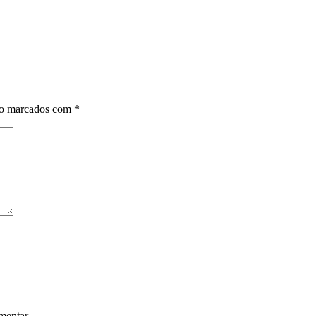
ão marcados com
*
mentar.