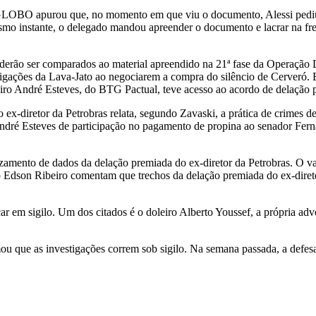
LOBO apurou que, no momento em que viu o documento, Alessi pediu 
smo instante, o delegado mandou apreender o documento e lacrar na fr
derão ser comparados ao material apreendido na 21ª fase da Operação 
tigações da Lava-Jato ao negociarem a compra do silêncio de Cerveró. 
ueiro André Esteves, do BTG Pactual, teve acesso ao acordo de delação 
ex-diretor da Petrobras relata, segundo Zavaski, a prática de crimes d
 André Esteves de participação no pagamento de propina ao senador Fe
azamento de dados da delação premiada do ex-diretor da Petrobras. O v
do Edson Ribeiro comentam que trechos da delação premiada do ex-dire
car em sigilo. Um dos citados é o doleiro Alberto Youssef, a própria a
ou que as investigações correm sob sigilo. Na semana passada, a defe