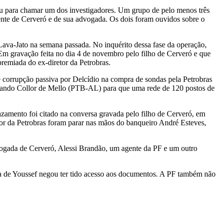
para chamar um dos investigadores. Um grupo de pelo menos três
ente de Cerveró e de sua advogada. Os dois foram ouvidos sobre o
Lava-Jato na semana passada. No inquérito dessa fase da operação,
Em gravação feita no dia 4 de novembro pelo filho de Cerveró e que
premiada do ex-diretor da Petrobras.
e corrupção passiva por Delcídio na compra de sondas pela Petrobras
rnando Collor de Mello (PTB-AL) para que uma rede de 120 postos de
azamento foi citado na conversa gravada pelo filho de Cerveró, em
tor da Petrobras foram parar nas mãos do banqueiro André Esteves,
dvogada de Cerveró, Alessi Brandão, um agente da PF e um outro
sa de Youssef negou ter tido acesso aos documentos. A PF também não