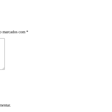
ão marcados com
*
mentar.