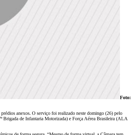
Foto:
 prédios anexos. O serviço foi realizado neste domingo (26) pelo
ª Brigada de Infantaria Motorizada) e Força Aérea Brasileira (ALA
 químicos de forma segura. “Mesmo de forma virtual, a Câmara tem