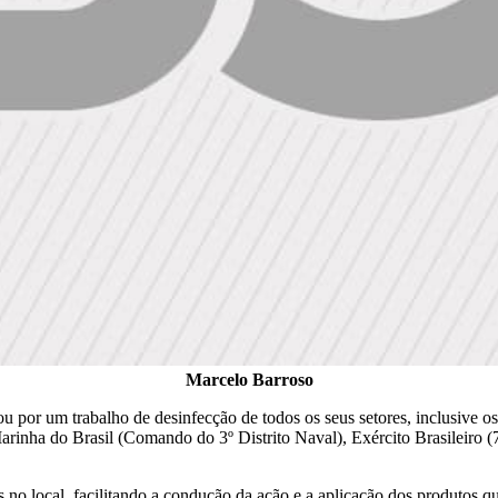
Marcelo Barroso
 por um trabalho de desinfecção de todos os seus setores, inclusive os
nha do Brasil (Comando do 3º Distrito Naval), Exército Brasileiro (7
s no local, facilitando a condução da ação e a aplicação dos produtos